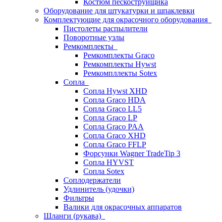
Костюм пескоструйщика
Оборудование для штукатурки и шпаклевки
Комплектующие для окрасочного оборудования
Пистолеты распылители
Поворотные узлы
Ремкомплекты
Ремкомплекты Graco
Ремкомплекты Hywst
Ремкомпллекты Sotex
Сопла
Сопла Hywst XHD
Сопла Graco HDA
Сопла Graco LL5
Сопла Graco LP
Сопла Graco PAA
Сопла Graco XHD
Сопла Graco FFLP
Форсунки Wagner TradeTip 3
Сопла HYVST
Сопла Sotex
Соплодержатели
Удлинитель (удочки)
Фильтры
Валики для окрасочных аппаратов
Шланги (рукава)