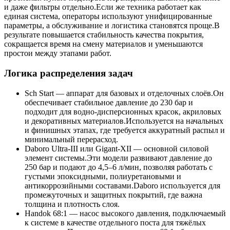
и даже фильтры отдельно.Если же техника работает как
единая система, операторы используют унифицированные
параметры, а обслуживание и логистика становятся проще.В
результате повышается стабильность качества покрытия,
сокращается время на смену материалов и уменьшаются
простои между этапами работ.
Логика распределения задач
Sch Start — аппарат для базовых и отделочных слоёв.Он
обеспечивает стабильное давление до 230 бар и
подходит для водно-дисперсионных красок, акриловых
и декоративных материалов.Используется на начальных
и финишных этапах, где требуется аккуратный распыл и
минимальный перерасход.
Daboro Ultra-III или Gigant-XII — основной силовой
элемент системы.Эти модели развивают давление до
250 бар и подают до 4,5–6 л/мин, позволяя работать с
густыми эпоксидными, полиуретановыми и
антикоррозийными составами.Daboro используется для
промежуточных и защитных покрытий, где важна
толщина и плотность слоя.
Handok 68:1 — насос высокого давления, подключаемый
к системе в качестве отдельного поста для тяжёлых