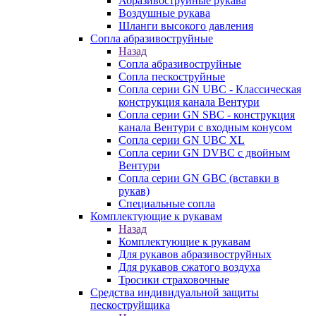
Абразивоструйные рукава
Воздушные рукава
Шланги высокого давления
Сопла абразивоструйные
Назад
Сопла абразивоструйные
Сопла пескоструйные
Сопла серии GN UBC - Классическая
конструкция канала Вентури
Сопла серии GN SBC - конструкция
канала Вентури c входным конусом
Сопла серии GN UBC XL
Сопла серии GN DVBC с двойным
Вентури
Сопла серии GN GBC (вставки в
рукав)
Специальные сопла
Комплектующие к рукавам
Назад
Комплектующие к рукавам
Для рукавов абразивоструйных
Для рукавов сжатого воздуха
Тросики страховочные
Средства индивидуальной защиты
пескоструйщика