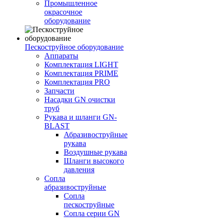
Промышленное
окрасочное
оборудование
Пескоструйное оборудование
Аппараты
Комплектация LIGHT
Комплектация PRIME
Комплектация PRO
Запчасти
Насадки GN очистки
труб
Рукава и шланги GN-
BLAST
Абразивоструйные
рукава
Воздушные рукава
Шланги высокого
давления
Сопла
абразивоструйные
Сопла
пескоструйные
Сопла серии GN