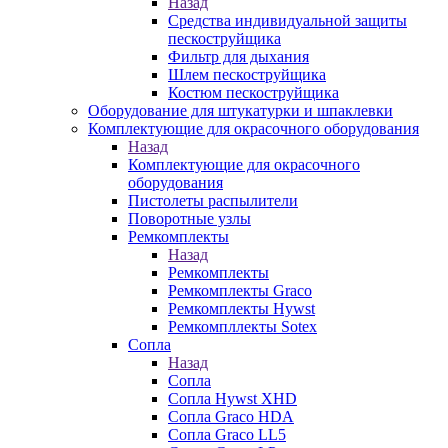
Назад
Средства индивидуальной защиты
пескоструйщика
Фильтр для дыхания
Шлем пескоструйщика
Костюм пескоструйщика
Оборудование для штукатурки и шпаклевки
Комплектующие для окрасочного оборудования
Назад
Комплектующие для окрасочного
оборудования
Пистолеты распылители
Поворотные узлы
Ремкомплекты
Назад
Ремкомплекты
Ремкомплекты Graco
Ремкомплекты Hywst
Ремкомпллекты Sotex
Сопла
Назад
Сопла
Сопла Hywst XHD
Сопла Graco HDA
Сопла Graco LL5