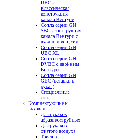
UBC -
Классическая
конструкция
канала Вентури
Сопла серии GN
SBC - конструкция
канала Вентури c
входным конусом
Сопла серии GN
UBC XL
Сопла серии GN
DVBC с двойным
Вентури
Сопла серии GN
GBC (вставки в
рукав)
Специальные
сопла
Комплектующие к
рукавам
Для рукавов
абразивоструйных
Для рукавов
сжатого воздуха
Тросики