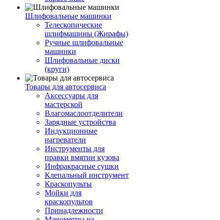
Шлифовальные машинки
Телескопические
шлифмашины (Жирафы)
Ручные шлифовальные
машинки
Шлифовальные диски
(круги)
Товары для автосервиса
Аксессуары для
мастерской
Влагомаслоотделители
Зарядные устройства
Индукционные
нагреватели
Инструменты для
правки вмятин кузова
Инфракрасные сушки
Клепальный инструмент
Краскопульты
Мойки для
краскопультов
Принадлежности
Манометры на