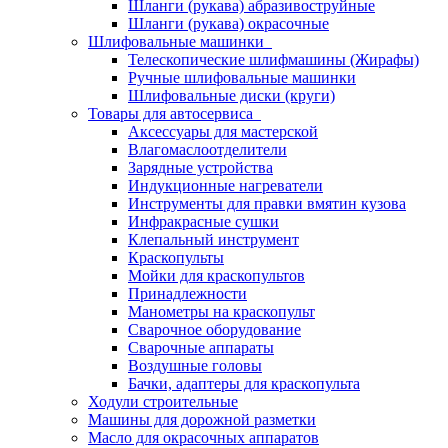
Шланги (рукава) абразивоструйные
Шланги (рукава) окрасочные
Шлифовальные машинки
Телескопические шлифмашины (Жирафы)
Ручные шлифовальные машинки
Шлифовальные диски (круги)
Товары для автосервиса
Аксессуары для мастерской
Влагомаслоотделители
Зарядные устройства
Индукционные нагреватели
Инструменты для правки вмятин кузова
Инфракрасные сушки
Клепальный инструмент
Краскопульты
Мойки для краскопультов
Принадлежности
Манометры на краскопульт
Сварочное оборудование
Сварочные аппараты
Воздушные головы
Бачки, адаптеры для краскопульта
Ходули строительные
Машины для дорожной разметки
Масло для окрасочных аппаратов