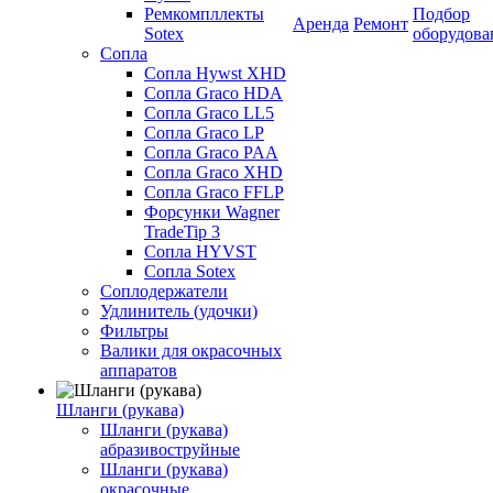
Ремкомпллекты
Подбор
Аренда
Ремонт
Sotex
оборудова
Сопла
Сопла Hywst XHD
Сопла Graco HDA
Сопла Graco LL5
Сопла Graco LP
Сопла Graco PAA
Сопла Graco XHD
Сопла Graco FFLP
Форсунки Wagner
TradeTip 3
Сопла HYVST
Сопла Sotex
Соплодержатели
Удлинитель (удочки)
Фильтры
Валики для окрасочных
аппаратов
Шланги (рукава)
Шланги (рукава)
абразивоструйные
Шланги (рукава)
окрасочные