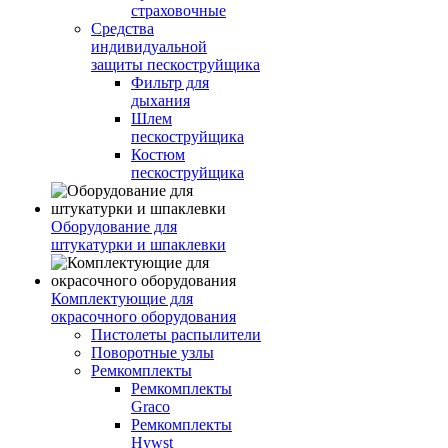
страховочные
Средства
индивидуальной
защиты пескоструйщика
Фильтр для
дыхания
Шлем
пескоструйщика
Костюм
пескоструйщика
Оборудование для
штукатурки и шпаклевки
Комплектующие для
окрасочного оборудования
Пистолеты распылители
Поворотные узлы
Ремкомплекты
Ремкомплекты
Graco
Ремкомплекты
Hywst