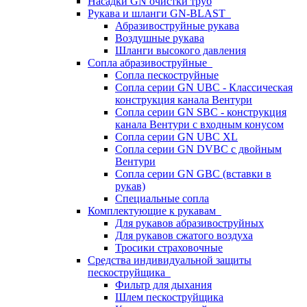
Насадки GN очистки труб
Рукава и шланги GN-BLAST
Абразивоструйные рукава
Воздушные рукава
Шланги высокого давления
Сопла абразивоструйные
Сопла пескоструйные
Сопла серии GN UBC - Классическая
конструкция канала Вентури
Сопла серии GN SBC - конструкция
канала Вентури c входным конусом
Сопла серии GN UBC XL
Сопла серии GN DVBC с двойным
Вентури
Сопла серии GN GBC (вставки в
рукав)
Специальные сопла
Комплектующие к рукавам
Для рукавов абразивоструйных
Для рукавов сжатого воздуха
Тросики страховочные
Средства индивидуальной защиты
пескоструйщика
Фильтр для дыхания
Шлем пескоструйщика