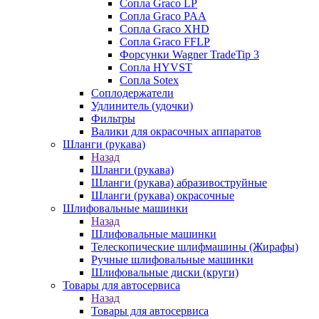
Сопла Graco LP
Сопла Graco PAA
Сопла Graco XHD
Сопла Graco FFLP
Форсунки Wagner TradeTip 3
Сопла HYVST
Сопла Sotex
Соплодержатели
Удлинитель (удочки)
Фильтры
Валики для окрасочных аппаратов
Шланги (рукава)
Назад
Шланги (рукава)
Шланги (рукава) абразивоструйные
Шланги (рукава) окрасочные
Шлифовальные машинки
Назад
Шлифовальные машинки
Телескопические шлифмашины (Жирафы)
Ручные шлифовальные машинки
Шлифовальные диски (круги)
Товары для автосервиса
Назад
Товары для автосервиса