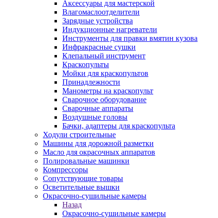
Аксессуары для мастерской
Влагомаслоотделители
Зарядные устройства
Индукционные нагреватели
Инструменты для правки вмятин кузова
Инфракрасные сушки
Клепальный инструмент
Краскопульты
Мойки для краскопультов
Принадлежности
Манометры на краскопульт
Сварочное оборудование
Сварочные аппараты
Воздушные головы
Бачки, адаптеры для краскопульта
Ходули строительные
Машины для дорожной разметки
Масло для окрасочных аппаратов
Полировальные машинки
Компрессоры
Сопутствующие товары
Осветительные вышки
Окрасочно-сушильные камеры
Назад
Окрасочно-сушильные камеры