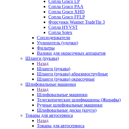
Сопла Graco LP
Сопла Graco PAA
Сопла Graco XHD
Сопла Graco FFLP
Форсунки Wagner TradeTip 3
Сопла HYVST
Сопла Sotex
Соплодержатели
Удлинитель (удочки)
Фильтры
Валики для окрасочных аппаратов
Шланги (рукава)
Назад
Шланги (рукава)
Шланги (рукава) абразивоструйные
Шланги (рукава) окрасочные
Шлифовальные машинки
Назад
Шлифовальные машинки
Телескопические шлифмашины (Жирафы)
Ручные шлифовальные машинки
Шлифовальные диски (круги)
Товары для автосервиса
Назад
Товары для автосервиса