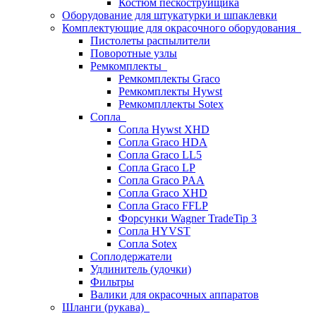
Костюм пескоструйщика
Оборудование для штукатурки и шпаклевки
Комплектующие для окрасочного оборудования
Пистолеты распылители
Поворотные узлы
Ремкомплекты
Ремкомплекты Graco
Ремкомплекты Hywst
Ремкомпллекты Sotex
Сопла
Сопла Hywst XHD
Сопла Graco HDA
Сопла Graco LL5
Сопла Graco LP
Сопла Graco PAA
Сопла Graco XHD
Сопла Graco FFLP
Форсунки Wagner TradeTip 3
Сопла HYVST
Сопла Sotex
Соплодержатели
Удлинитель (удочки)
Фильтры
Валики для окрасочных аппаратов
Шланги (рукава)