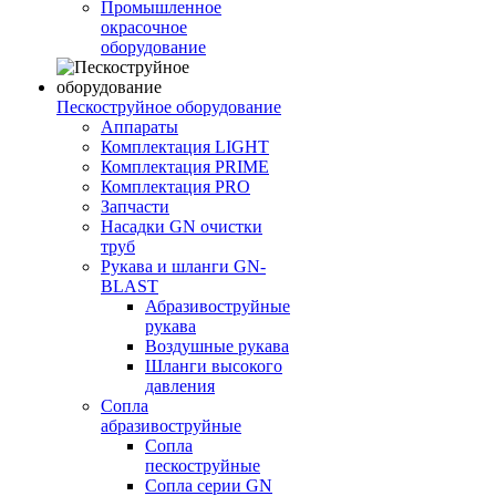
Промышленное
окрасочное
оборудование
Пескоструйное оборудование
Аппараты
Комплектация LIGHT
Комплектация PRIME
Комплектация PRO
Запчасти
Насадки GN очистки
труб
Рукава и шланги GN-
BLAST
Абразивоструйные
рукава
Воздушные рукава
Шланги высокого
давления
Сопла
абразивоструйные
Сопла
пескоструйные
Сопла серии GN