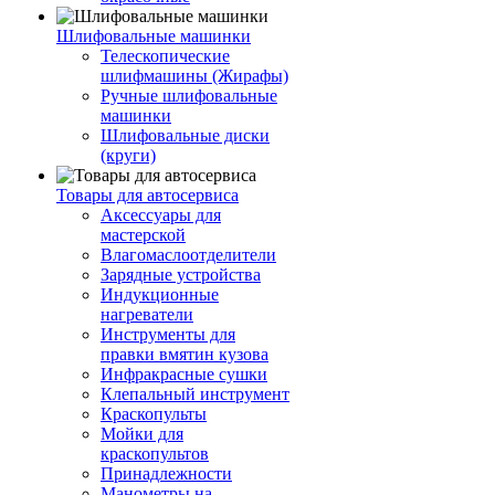
Шлифовальные машинки
Телескопические
шлифмашины (Жирафы)
Ручные шлифовальные
машинки
Шлифовальные диски
(круги)
Товары для автосервиса
Аксессуары для
мастерской
Влагомаслоотделители
Зарядные устройства
Индукционные
нагреватели
Инструменты для
правки вмятин кузова
Инфракрасные сушки
Клепальный инструмент
Краскопульты
Мойки для
краскопультов
Принадлежности
Манометры на