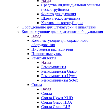
Назад
Средства индивидуальной защиты
пескоструйщика
Фильтр для дыхания
Шлем пескоструйщика
Костюм пескоструйщика
Оборудование для штукатурки и шпаклевки
Комплектующие для окрасочного оборудования
Назад
Комплектующие для окрасочного
оборудования
Пистолеты распылители
Поворотные узлы
Ремкомплекты
Назад
Ремкомплекты
Ремкомплекты Graco
Ремкомплекты Hywst
Ремкомпллекты Sotex
Сопла
Назад
Сопла
Сопла Hywst XHD
Сопла Graco HDA
Сопла Graco LL5