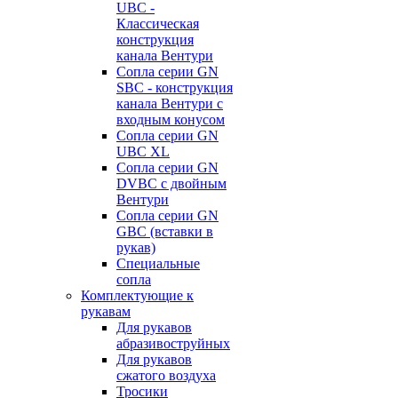
UBC -
Классическая
конструкция
канала Вентури
Сопла серии GN
SBC - конструкция
канала Вентури c
входным конусом
Сопла серии GN
UBC XL
Сопла серии GN
DVBC с двойным
Вентури
Сопла серии GN
GBC (вставки в
рукав)
Специальные
сопла
Комплектующие к
рукавам
Для рукавов
абразивоструйных
Для рукавов
сжатого воздуха
Тросики