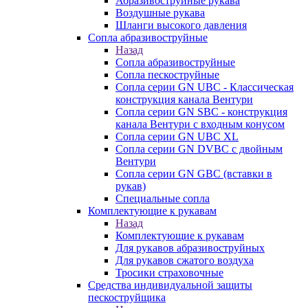
Абразивоструйные рукава
Воздушные рукава
Шланги высокого давления
Сопла абразивоструйные
Назад
Сопла абразивоструйные
Сопла пескоструйные
Сопла серии GN UBC - Классическая
конструкция канала Вентури
Сопла серии GN SBC - конструкция
канала Вентури c входным конусом
Сопла серии GN UBC XL
Сопла серии GN DVBC с двойным
Вентури
Сопла серии GN GBC (вставки в
рукав)
Специальные сопла
Комплектующие к рукавам
Назад
Комплектующие к рукавам
Для рукавов абразивоструйных
Для рукавов сжатого воздуха
Тросики страховочные
Средства индивидуальной защиты
пескоструйщика