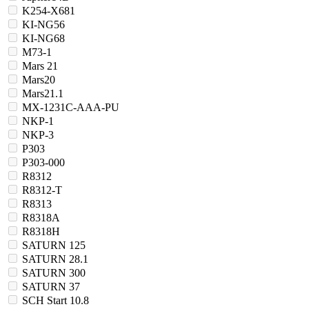
K254-X681
KI-NG56
KI-NG68
M73-1
Mars 21
Mars20
Mars21.1
MX-1231C-AAA-PU
NKP-1
NKP-3
P303
P303-000
R8312
R8312-T
R8313
R8318A
R8318H
SATURN 125
SATURN 28.1
SATURN 300
SATURN 37
SCH Start 10.8