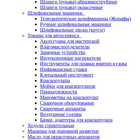
Шланги (рукава) абразивоструйные
Шланги (рукава) окрасочные
Шлифовальные машинки
Телескопические шлифмашины (Жирафы)
Ручные шлифовальные машинки
Шлифовальные диски (круги)
Товары для автосервиса
Аксессуары для мастерской
Влагомаслоотделители
Зарядные устройства
Индукционные нагреватели
Инструменты для правки вмятин кузова
Инфракрасные сушки
Клепальный инструмент
Краскопульты
Мойки для краскопультов
Принадлежности
Манометры на краскопульт
Сварочное оборудование
Сварочные аппараты
Воздушные головы
Бачки, адаптеры для краскопульта
Ходули строительные
Машины для дорожной разметки
Масло для окрасочных аппаратов