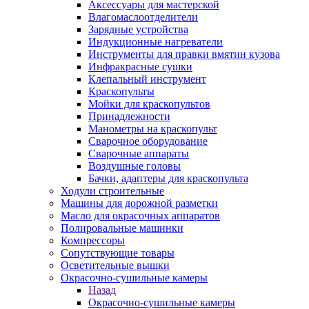
Аксессуары для мастерской
Влагомаслоотделители
Зарядные устройства
Индукционные нагреватели
Инструменты для правки вмятин кузова
Инфракрасные сушки
Клепальный инструмент
Краскопульты
Мойки для краскопультов
Принадлежности
Манометры на краскопульт
Сварочное оборудование
Сварочные аппараты
Воздушные головы
Бачки, адаптеры для краскопульта
Ходули строительные
Машины для дорожной разметки
Масло для окрасочных аппаратов
Полировальные машинки
Компрессоры
Сопутствующие товары
Осветительные вышки
Окрасочно-сушильные камеры
Назад
Окрасочно-сушильные камеры