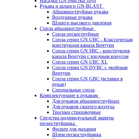
Насадки GN очистки труб
Рукава и шланги GN-BLAST
Абразивоструйные рукава
Воздушные рукава
Шланги высокого давления
Сопла абразивоструйные
Сопла пескоструйные
Сопла серии GN UBC - Классическая
конструкция канала Вентури
Сопла серии GN SBC - конструкция
канала Вентури c входным конусом
Сопла серии GN UBC XL
Сопла серии GN DVBC с двойным
Вентури
Сопла серии GN GBC (вставки в
рукав)
Специальные сопла
Комплектующие к рукавам
Для рукавов абразивоструйных
Для рукавов сжатого воздуха
Тросики страховочные
Средства индивидуальной защиты
пескоструйщика
Фильтр для дыхания
Шлем пескоструйщика