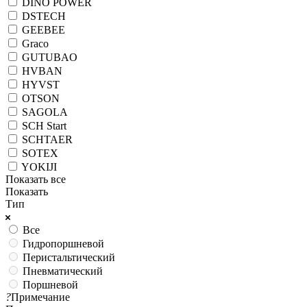
DINO POWER
DSTECH
GEEBEE
Graco
GUTUBAO
HVBAN
HYVST
OTSON
SAGOLA
SCH Start
SCHTAER
SOTEX
YOKIJI
Показать все
Показать
Тип
Все
Гидропоршневой
Перистальтический
Пневматический
Поршневой
?
Примечание