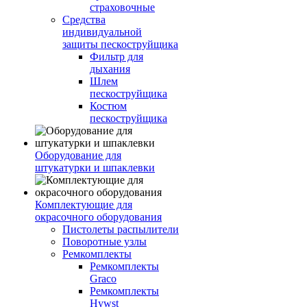
страховочные
Средства
индивидуальной
защиты пескоструйщика
Фильтр для
дыхания
Шлем
пескоструйщика
Костюм
пескоструйщика
Оборудование для
штукатурки и шпаклевки
Комплектующие для
окрасочного оборудования
Пистолеты распылители
Поворотные узлы
Ремкомплекты
Ремкомплекты
Graco
Ремкомплекты
Hywst