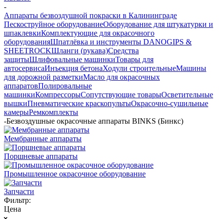
-
Аппараты безвоздушной покраски в Калининграде
Пескоструйное оборудование
Оборудование для штукатурки и
шпаклевки
Комплектующие для окрасочного
оборудования
Шпатлёвка и инструменты DANOGIPS &
SHEETROCK
Шланги (рукава)
Средства
защиты
Шлифовальные машинки
Товары для
автосервиса
Инъекция бетона
Ходули строительные
Машины
для дорожной разметки
Масло для окрасочных
аппаратов
Полировальные
машинки
Компрессоры
Сопутствующие товары
Осветительные
вышки
Пневматические краскопульты
Окрасочно-сушильные
камеры
Ремкомплекты
-
Безвоздушные окрасочные аппараты BINKS (Бинкс)
Мембранные аппараты
Поршневые аппараты
Промышленное окрасочное оборудование
Запчасти
Фильтр:
Цена