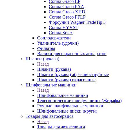
Сопла Graco LP
Сопла Graco PAA
Сопла Graco XHD
Сопла Graco FFLP
Форсунки Wagner TradeTip 3
Сопла HYVST
Сопла Sotex
Соплодержатели
Удлинитель (удочки)
Фильтры
Валики для окрасочных аппаратов
Шланги (рукава)
Назад
Шланги (рукава)
Шланги (рукава) абразивоструйные
Шланги (рукава) окрасочные
Шлифовальные машинки
Назад
Шлифовальные машинки
Телескопические шлифмашины (Жирафы)
Ручные шлифовальные машинки
Шлифовальные диски (круги)
Товары для автосервиса
Назад
Товары для автосервиса