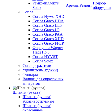
Ремкомпллекты
Подбор
Аренда
Ремонт
Sotex
оборудова
Сопла
Сопла Hywst XHD
Сопла Graco HDA
Сопла Graco LL5
Сопла Graco LP
Сопла Graco PAA
Сопла Graco XHD
Сопла Graco FFLP
Форсунки Wagner
TradeTip 3
Сопла HYVST
Сопла Sotex
Соплодержатели
Удлинитель (удочки)
Фильтры
Валики для окрасочных
аппаратов
Шланги (рукава)
Шланги (рукава)
абразивоструйные
Шланги (рукава)
окрасочные