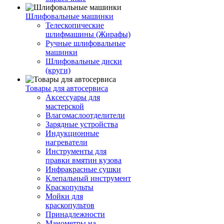
Шлифовальные машинки
Телескопические
шлифмашины (Жирафы)
Ручные шлифовальные
машинки
Шлифовальные диски
(круги)
Товары для автосервиса
Аксессуары для
мастерской
Влагомаслоотделители
Зарядные устройства
Индукционные
нагреватели
Инструменты для
правки вмятин кузова
Инфракрасные сушки
Клепальный инструмент
Краскопульты
Мойки для
краскопультов
Принадлежности
Манометры на