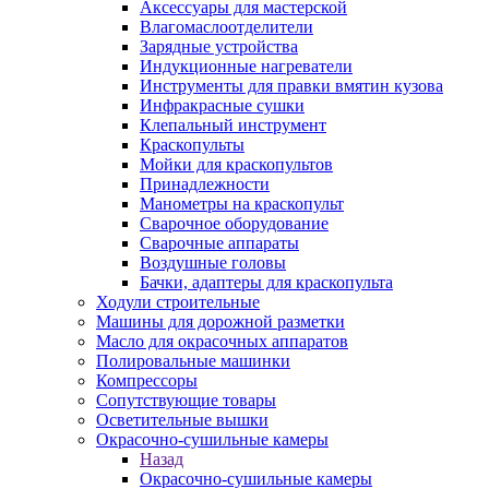
Аксессуары для мастерской
Влагомаслоотделители
Зарядные устройства
Индукционные нагреватели
Инструменты для правки вмятин кузова
Инфракрасные сушки
Клепальный инструмент
Краскопульты
Мойки для краскопультов
Принадлежности
Манометры на краскопульт
Сварочное оборудование
Сварочные аппараты
Воздушные головы
Бачки, адаптеры для краскопульта
Ходули строительные
Машины для дорожной разметки
Масло для окрасочных аппаратов
Полировальные машинки
Компрессоры
Сопутствующие товары
Осветительные вышки
Окрасочно-сушильные камеры
Назад
Окрасочно-сушильные камеры