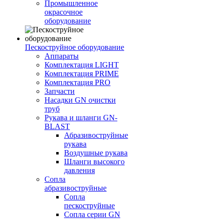
Промышленное
окрасочное
оборудование
Пескоструйное оборудование
Аппараты
Комплектация LIGHT
Комплектация PRIME
Комплектация PRO
Запчасти
Насадки GN очистки
труб
Рукава и шланги GN-
BLAST
Абразивоструйные
рукава
Воздушные рукава
Шланги высокого
давления
Сопла
абразивоструйные
Сопла
пескоструйные
Сопла серии GN