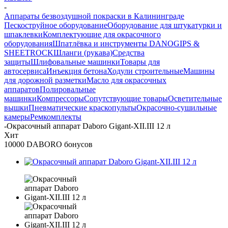
-
Аппараты безвоздушной покраски в Калининграде
Пескоструйное оборудование
Оборудование для штукатурки и
шпаклевки
Комплектующие для окрасочного
оборудования
Шпатлёвка и инструменты DANOGIPS &
SHEETROCK
Шланги (рукава)
Средства
защиты
Шлифовальные машинки
Товары для
автосервиса
Инъекция бетона
Ходули строительные
Машины
для дорожной разметки
Масло для окрасочных
аппаратов
Полировальные
машинки
Компрессоры
Сопутствующие товары
Осветительные
вышки
Пневматические краскопульты
Окрасочно-сушильные
камеры
Ремкомплекты
-
Окрасочный аппарат Daboro Gigant-XII.III 12 л
Хит
10000 DABORO бонусов