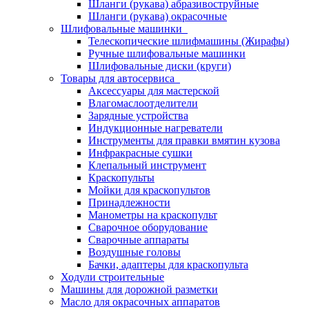
Шланги (рукава) абразивоструйные
Шланги (рукава) окрасочные
Шлифовальные машинки
Телескопические шлифмашины (Жирафы)
Ручные шлифовальные машинки
Шлифовальные диски (круги)
Товары для автосервиса
Аксессуары для мастерской
Влагомаслоотделители
Зарядные устройства
Индукционные нагреватели
Инструменты для правки вмятин кузова
Инфракрасные сушки
Клепальный инструмент
Краскопульты
Мойки для краскопультов
Принадлежности
Манометры на краскопульт
Сварочное оборудование
Сварочные аппараты
Воздушные головы
Бачки, адаптеры для краскопульта
Ходули строительные
Машины для дорожной разметки
Масло для окрасочных аппаратов