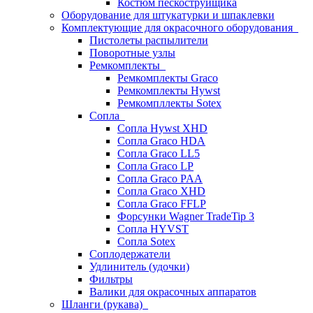
Костюм пескоструйщика
Оборудование для штукатурки и шпаклевки
Комплектующие для окрасочного оборудования
Пистолеты распылители
Поворотные узлы
Ремкомплекты
Ремкомплекты Graco
Ремкомплекты Hywst
Ремкомпллекты Sotex
Сопла
Сопла Hywst XHD
Сопла Graco HDA
Сопла Graco LL5
Сопла Graco LP
Сопла Graco PAA
Сопла Graco XHD
Сопла Graco FFLP
Форсунки Wagner TradeTip 3
Сопла HYVST
Сопла Sotex
Соплодержатели
Удлинитель (удочки)
Фильтры
Валики для окрасочных аппаратов
Шланги (рукава)