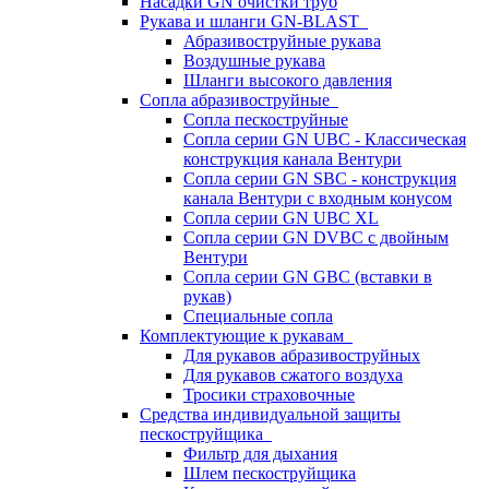
Насадки GN очистки труб
Рукава и шланги GN-BLAST
Абразивоструйные рукава
Воздушные рукава
Шланги высокого давления
Сопла абразивоструйные
Сопла пескоструйные
Сопла серии GN UBC - Классическая
конструкция канала Вентури
Сопла серии GN SBC - конструкция
канала Вентури c входным конусом
Сопла серии GN UBC XL
Сопла серии GN DVBC с двойным
Вентури
Сопла серии GN GBC (вставки в
рукав)
Специальные сопла
Комплектующие к рукавам
Для рукавов абразивоструйных
Для рукавов сжатого воздуха
Тросики страховочные
Средства индивидуальной защиты
пескоструйщика
Фильтр для дыхания
Шлем пескоструйщика