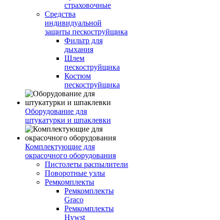
страховочные
Средства
индивидуальной
защиты пескоструйщика
Фильтр для
дыхания
Шлем
пескоструйщика
Костюм
пескоструйщика
Оборудование для
штукатурки и шпаклевки
Комплектующие для
окрасочного оборудования
Пистолеты распылители
Поворотные узлы
Ремкомплекты
Ремкомплекты
Graco
Ремкомплекты
Hywst