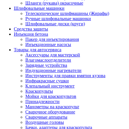
Шланги (рукава) окрасочные
Шлифовальные машинки
Телескопические шлифмашины (Жирафы)
Ручные шлифовальные машинки
Шлифовальные диски (круги)
Средства защиты
Инъекция бетона
Пакер для инъектирования
Инъекционные насосы
Товары для автосервиса
Аксессуары для мастерской
Влагомаслоотделители
Зарядные устройства
Индукционные нагреватели
Инструменты для правки вмятин кузова
Инфракрасные сушки
Клепальный инструмент
Краскопульты
Мойки для краскопультов
Принадлежности
Манометры на краскопульт
Сварочное оборудование
Сварочные аппараты
Воздушные головы
Бачки, адаптеры для краскопульта