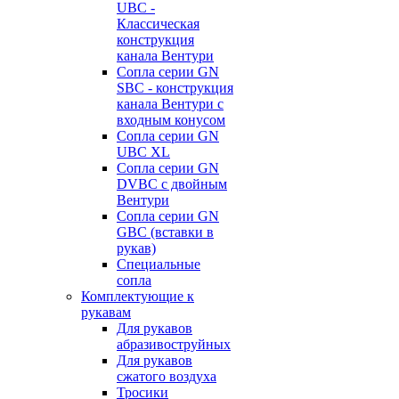
UBC -
Классическая
конструкция
канала Вентури
Сопла серии GN
SBC - конструкция
канала Вентури c
входным конусом
Сопла серии GN
UBC XL
Сопла серии GN
DVBC с двойным
Вентури
Сопла серии GN
GBC (вставки в
рукав)
Специальные
сопла
Комплектующие к
рукавам
Для рукавов
абразивоструйных
Для рукавов
сжатого воздуха
Тросики