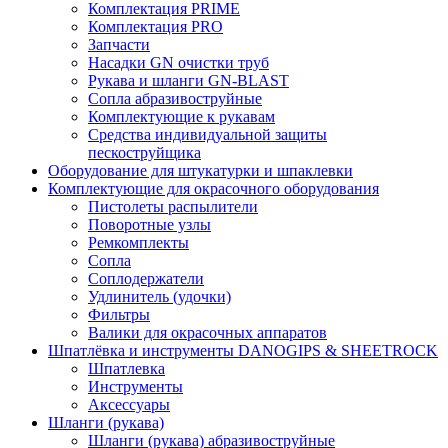
Комплектация PRIME
Комплектация PRO
Запчасти
Насадки GN очистки труб
Рукава и шланги GN-BLAST
Сопла абразивоструйные
Комплектующие к рукавам
Средства индивидуальной защиты
пескоструйщика
Оборудование для штукатурки и шпаклевки
Комплектующие для окрасочного оборудования
Пистолеты распылители
Поворотные узлы
Ремкомплекты
Сопла
Соплодержатели
Удлинитель (удочки)
Фильтры
Валики для окрасочных аппаратов
Шпатлёвка и инструменты DANOGIPS & SHEETROCK
Шпатлевка
Инструменты
Аксессуары
Шланги (рукава)
Шланги (рукава) абразивоструйные