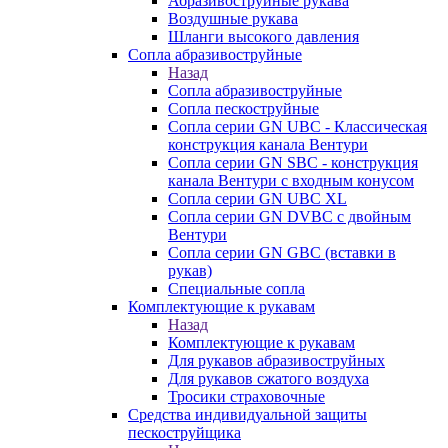
Абразивоструйные рукава
Воздушные рукава
Шланги высокого давления
Сопла абразивоструйные
Назад
Сопла абразивоструйные
Сопла пескоструйные
Сопла серии GN UBC - Классическая
конструкция канала Вентури
Сопла серии GN SBC - конструкция
канала Вентури c входным конусом
Сопла серии GN UBC XL
Сопла серии GN DVBC с двойным
Вентури
Сопла серии GN GBC (вставки в
рукав)
Специальные сопла
Комплектующие к рукавам
Назад
Комплектующие к рукавам
Для рукавов абразивоструйных
Для рукавов сжатого воздуха
Тросики страховочные
Средства индивидуальной защиты
пескоструйщика