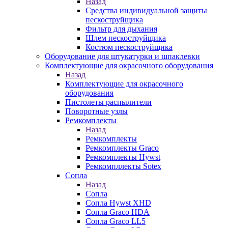
Назад
Средства индивидуальной защиты
пескоструйщика
Фильтр для дыхания
Шлем пескоструйщика
Костюм пескоструйщика
Оборудование для штукатурки и шпаклевки
Комплектующие для окрасочного оборудования
Назад
Комплектующие для окрасочного
оборудования
Пистолеты распылители
Поворотные узлы
Ремкомплекты
Назад
Ремкомплекты
Ремкомплекты Graco
Ремкомплекты Hywst
Ремкомпллекты Sotex
Сопла
Назад
Сопла
Сопла Hywst XHD
Сопла Graco HDA
Сопла Graco LL5