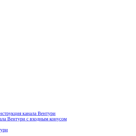
нструкция канала Вентури
ала Вентури c входным конусом
тури