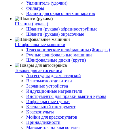
Удлинитель (удочки)
Фильтры
Валики для окрасочных аппаратов
Шланги (рукава)
Шланги (рукава) абразивоструйные
Шланги (рукава) окрасочные
Шлифовальные машинки
Телескопические шлифмашины (Жирафы)
Ручные шлифовальные машинки
Шлифовальные диски (круги)
Товары для автосервиса
Аксессуары для мастерской
Влагомаслоотделители
Зарядные устройства
Индукционные нагреватели
Инструменты для правки вмятин кузова
Инфракрасные сушки
Клепальный инструмент
Краскопульты
Мойки для краскопультов
Принадлежности
Манометры на краскопульт