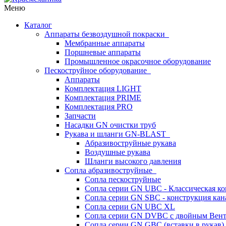
Меню
Каталог
Аппараты безвоздушной покраски
Мембранные аппараты
Поршневые аппараты
Промышленное окрасочное оборудование
Пескоструйное оборудование
Аппараты
Комплектация LIGHT
Комплектация PRIME
Комплектация PRO
Запчасти
Насадки GN очистки труб
Рукава и шланги GN-BLAST
Абразивоструйные рукава
Воздушные рукава
Шланги высокого давления
Сопла абразивоструйные
Сопла пескоструйные
Сопла серии GN UBC - Классическая ко
Сопла серии GN SBC - конструкция кан
Сопла серии GN UBC XL
Сопла серии GN DVBC с двойным Вен
Сопла серии GN GBC (вставки в рукав)