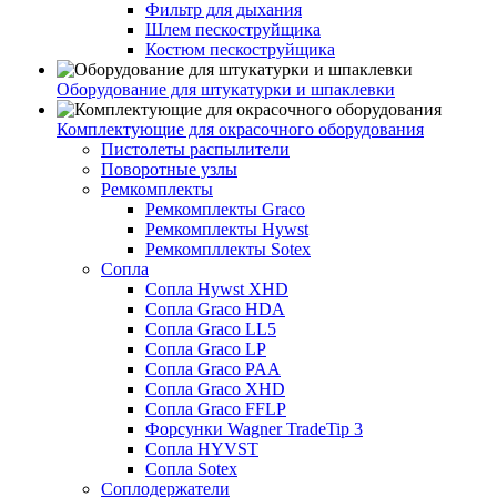
Фильтр для дыхания
Шлем пескоструйщика
Костюм пескоструйщика
Оборудование для штукатурки и шпаклевки
Комплектующие для окрасочного оборудования
Пистолеты распылители
Поворотные узлы
Ремкомплекты
Ремкомплекты Graco
Ремкомплекты Hywst
Ремкомпллекты Sotex
Сопла
Сопла Hywst XHD
Сопла Graco HDA
Сопла Graco LL5
Сопла Graco LP
Сопла Graco PAA
Сопла Graco XHD
Сопла Graco FFLP
Форсунки Wagner TradeTip 3
Сопла HYVST
Сопла Sotex
Соплодержатели