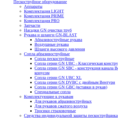
Пескоструйное оборудование
Аппараты
Комплектация LIGHT
Комплектация PRIME
Комплектация PRO
Запчасти
Насадки GN очистки труб
Рукава и шланги GN-BLAST
Абразивоструйные рукава
Воздушные рукава
Шланги высокого давления
Сопла абразивоструйные
Сопла пескоструйные
Сопла серии GN UBC - Классическая констру
Сопла серии GN SBC - конструкция канала В
конусом
Сопла серии GN UBC XL
Сопла серии GN DVBC с двойным Вентури
Сопла серии GN GBC (вставки в рукав)
Специальные сопла
Комплектующие к рукавам
Для рукавов абразивоструйных
Для рукавов сжатого воздуха
Тросики страховочные
Средства индивидуальной защиты пескоструйщика