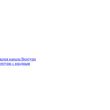
кция канала Вентури
ентури c входным