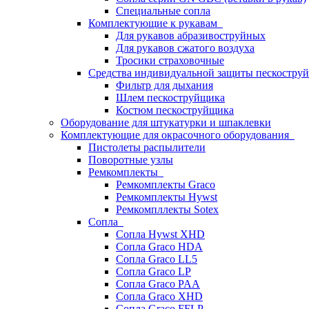
Специальные сопла
Комплектующие к рукавам
Для рукавов абразивоструйных
Для рукавов сжатого воздуха
Тросики страховочные
Средства индивидуальной защиты пескостр
Фильтр для дыхания
Шлем пескоструйщика
Костюм пескоструйщика
Оборудование для штукатурки и шпаклевки
Комплектующие для окрасочного оборудования
Пистолеты распылители
Поворотные узлы
Ремкомплекты
Ремкомплекты Graco
Ремкомплекты Hywst
Ремкомпллекты Sotex
Сопла
Сопла Hywst XHD
Сопла Graco HDA
Сопла Graco LL5
Сопла Graco LP
Сопла Graco PAA
Сопла Graco XHD
Сопла Graco FFLP