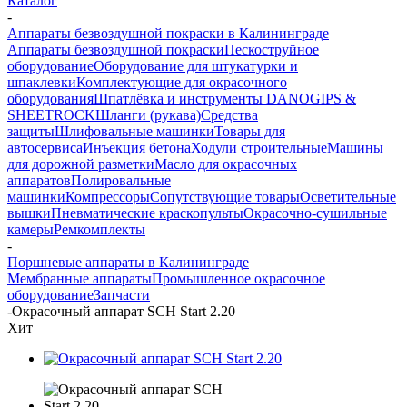
Каталог
-
Аппараты безвоздушной покраски в Калининграде
Аппараты безвоздушной покраски
Пескоструйное
оборудование
Оборудование для штукатурки и
шпаклевки
Комплектующие для окрасочного
оборудования
Шпатлёвка и инструменты DANOGIPS &
SHEETROCK
Шланги (рукава)
Средства
защиты
Шлифовальные машинки
Товары для
автосервиса
Инъекция бетона
Ходули строительные
Машины
для дорожной разметки
Масло для окрасочных
аппаратов
Полировальные
машинки
Компрессоры
Сопутствующие товары
Осветительные
вышки
Пневматические краскопульты
Окрасочно-сушильные
камеры
Ремкомплекты
-
Поршневые аппараты в Калининграде
Мембранные аппараты
Промышленное окрасочное
оборудование
Запчасти
-
Окрасочный аппарат SCH Start 2.20
Хит