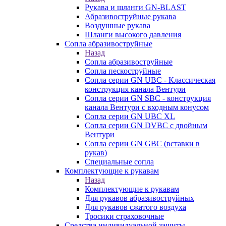
Рукава и шланги GN-BLAST
Абразивоструйные рукава
Воздушные рукава
Шланги высокого давления
Сопла абразивоструйные
Назад
Сопла абразивоструйные
Сопла пескоструйные
Сопла серии GN UBC - Классическая
конструкция канала Вентури
Сопла серии GN SBC - конструкция
канала Вентури c входным конусом
Сопла серии GN UBC XL
Сопла серии GN DVBC с двойным
Вентури
Сопла серии GN GBC (вставки в
рукав)
Специальные сопла
Комплектующие к рукавам
Назад
Комплектующие к рукавам
Для рукавов абразивоструйных
Для рукавов сжатого воздуха
Тросики страховочные
Средства индивидуальной защиты