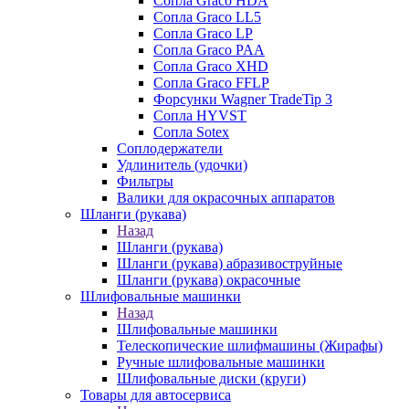
Сопла Graco HDA
Сопла Graco LL5
Сопла Graco LP
Сопла Graco PAA
Сопла Graco XHD
Сопла Graco FFLP
Форсунки Wagner TradeTip 3
Сопла HYVST
Сопла Sotex
Соплодержатели
Удлинитель (удочки)
Фильтры
Валики для окрасочных аппаратов
Шланги (рукава)
Назад
Шланги (рукава)
Шланги (рукава) абразивоструйные
Шланги (рукава) окрасочные
Шлифовальные машинки
Назад
Шлифовальные машинки
Телескопические шлифмашины (Жирафы)
Ручные шлифовальные машинки
Шлифовальные диски (круги)
Товары для автосервиса