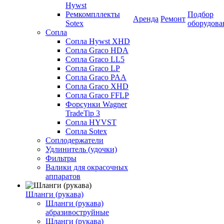
Hywst
Ремкомпллекты
Подбор
Аренда
Ремонт
Sotex
оборудова
Сопла
Сопла Hywst XHD
Сопла Graco HDA
Сопла Graco LL5
Сопла Graco LP
Сопла Graco PAA
Сопла Graco XHD
Сопла Graco FFLP
Форсунки Wagner
TradeTip 3
Сопла HYVST
Сопла Sotex
Соплодержатели
Удлинитель (удочки)
Фильтры
Валики для окрасочных
аппаратов
Шланги (рукава)
Шланги (рукава)
абразивоструйные
Шланги (рукава)