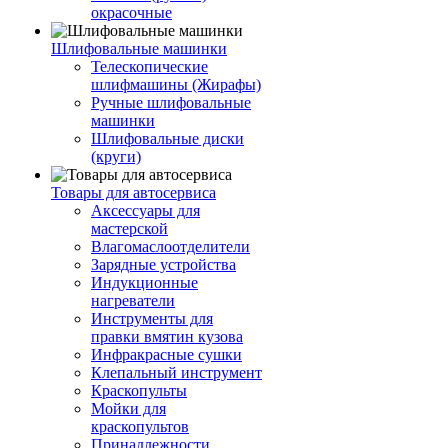
окрасочные
Шлифовальные машинки
Телескопические
шлифмашины (Жирафы)
Ручные шлифовальные
машинки
Шлифовальные диски
(круги)
Товары для автосервиса
Аксессуары для
мастерской
Влагомаслоотделители
Зарядные устройства
Индукционные
нагреватели
Инструменты для
правки вмятин кузова
Инфракрасные сушки
Клепальный инструмент
Краскопульты
Мойки для
краскопультов
Принадлежности