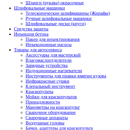
Шланги (рукава) окрасочные
Шлифовальные машинки
Телескопические шлифмашины (Жирафы)
Ручные шлифовальные машинки
Шлифовальные диски (круги)
Средства защиты
Инъекция бетона
Пакер для инъектирования
Инъекционные насосы
Товары для автосервиса
Аксессуары для мастерской
Влагомаслоотделители
Зарядные устройства
Индукционные нагреватели
Инструменты для правки вмятин кузова
Инфракрасные сушки
Клепальный инструмент
Краскопульты
Мойки для краскопультов
Принадлежности
Манометры на краскопульт
Сварочное оборудование
Сварочные аппараты
Воздушные головы
Бачки, адаптеры для краскопульта