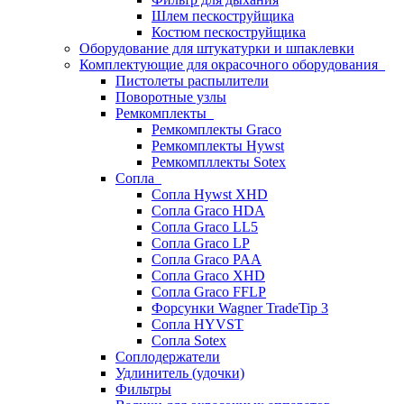
Шлем пескоструйщика
Костюм пескоструйщика
Оборудование для штукатурки и шпаклевки
Комплектующие для окрасочного оборудования
Пистолеты распылители
Поворотные узлы
Ремкомплекты
Ремкомплекты Graco
Ремкомплекты Hywst
Ремкомпллекты Sotex
Сопла
Сопла Hywst XHD
Сопла Graco HDA
Сопла Graco LL5
Сопла Graco LP
Сопла Graco PAA
Сопла Graco XHD
Сопла Graco FFLP
Форсунки Wagner TradeTip 3
Сопла HYVST
Сопла Sotex
Соплодержатели
Удлинитель (удочки)
Фильтры