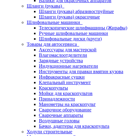
Валики для окрасочных аппаратов
Шланги (рукава)
Шланги (рукава) абразивоструйные
Шланги (рукава) окрасочные
Шлифовальные машинки
Телескопические шлифмашины (Жирафы)
Ручные шлифовальные машинки
Шлифовальные диски (круги)
Товары для автосервиса
Аксессуары для мастерской
Влагомаслоотделители
Зарядные устройства
Индукционные нагреватели
Инструменты для правки вмятин кузова
Инфракрасные сушки
Клепальный инструмент
Краскопульты
Мойки для краскопультов
Принадлежности
Манометры на краскопульт
Сварочное оборудование
Сварочные аппараты
Воздушные головы
Бачки, адаптеры для краскопульта
Ходули строительные