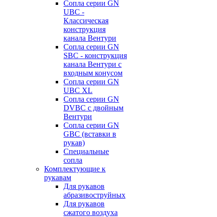
Сопла серии GN
UBC -
Классическая
конструкция
канала Вентури
Сопла серии GN
SBC - конструкция
канала Вентури c
входным конусом
Сопла серии GN
UBC XL
Сопла серии GN
DVBC с двойным
Вентури
Сопла серии GN
GBC (вставки в
рукав)
Специальные
сопла
Комплектующие к
рукавам
Для рукавов
абразивоструйных
Для рукавов
сжатого воздуха