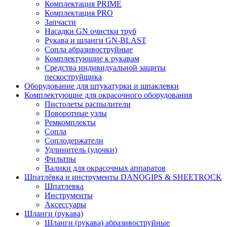
Комплектация PRIME
Комплектация PRO
Запчасти
Насадки GN очистки труб
Рукава и шланги GN-BLAST
Сопла абразивоструйные
Комплектующие к рукавам
Средства индивидуальной защиты
пескоструйщика
Оборудование для штукатурки и шпаклевки
Комплектующие для окрасочного оборудования
Пистолеты распылители
Поворотные узлы
Ремкомплекты
Сопла
Соплодержатели
Удлинитель (удочки)
Фильтры
Валики для окрасочных аппаратов
Шпатлёвка и инструменты DANOGIPS & SHEETROCK
Шпатлевка
Инструменты
Аксессуары
Шланги (рукава)
Шланги (рукава) абразивоструйные