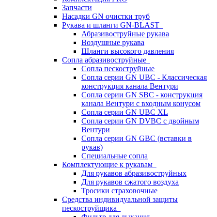
Запчасти
Насадки GN очистки труб
Рукава и шланги GN-BLAST
Абразивоструйные рукава
Воздушные рукава
Шланги высокого давления
Сопла абразивоструйные
Сопла пескоструйные
Сопла серии GN UBC - Классическая
конструкция канала Вентури
Сопла серии GN SBC - конструкция
канала Вентури c входным конусом
Сопла серии GN UBC XL
Сопла серии GN DVBC с двойным
Вентури
Сопла серии GN GBC (вставки в
рукав)
Специальные сопла
Комплектующие к рукавам
Для рукавов абразивоструйных
Для рукавов сжатого воздуха
Тросики страховочные
Средства индивидуальной защиты
пескоструйщика
Фильтр для дыхания