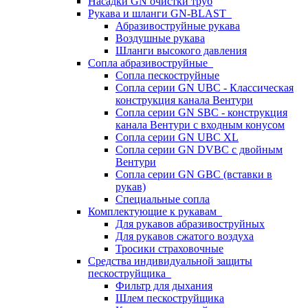
Насадки GN очистки труб
Рукава и шланги GN-BLAST
Абразивоструйные рукава
Воздушные рукава
Шланги высокого давления
Сопла абразивоструйные
Сопла пескоструйные
Сопла серии GN UBC - Классическая
конструкция канала Вентури
Сопла серии GN SBC - конструкция
канала Вентури c входным конусом
Сопла серии GN UBC XL
Сопла серии GN DVBC с двойным
Вентури
Сопла серии GN GBC (вставки в
рукав)
Специальные сопла
Комплектующие к рукавам
Для рукавов абразивоструйных
Для рукавов сжатого воздуха
Тросики страховочные
Средства индивидуальной защиты
пескоструйщика
Фильтр для дыхания
Шлем пескоструйщика