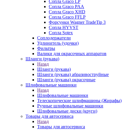
Сопла Graco LP
Сопла Graco PAA
Сопла Graco XHD
Сопла Graco FFLP
Форсунки Wagner TradeTip 3
Сопла HYVST
Сопла Sotex
Соплодержатели
Удлинитель (удочки)
Фильтры
Валики для окрасочных аппаратов
Шланги (рукава)
Назад
Шланги (рукава)
Шланги (рукава) абразивоструйные
Шланги (рукава) окрасочные
Шлифовальные машинки
Назад
Шлифовальные машинки
Телескопические шлифмашины (Жирафы)
Ручные шлифовальные машинки
Шлифовальные диски (круги)
Товары для автосервиса
Назад
Товары для автосервиса