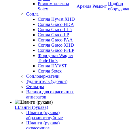
Ремкомпллекты
Подбор
Аренда
Ремонт
Sotex
оборудова
Сопла
Сопла Hywst XHD
Сопла Graco HDA
Сопла Graco LL5
Сопла Graco LP
Сопла Graco PAA
Сопла Graco XHD
Сопла Graco FFLP
Форсунки Wagner
TradeTip 3
Сопла HYVST
Сопла Sotex
Соплодержатели
Удлинитель (удочки)
Фильтры
Валики для окрасочных
аппаратов
Шланги (рукава)
Шланги (рукава)
абразивоструйные
Шланги (рукава)
окрасочные