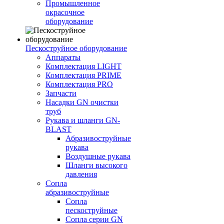
Промышленное
окрасочное
оборудование
Пескоструйное оборудование
Аппараты
Комплектация LIGHT
Комплектация PRIME
Комплектация PRO
Запчасти
Насадки GN очистки
труб
Рукава и шланги GN-
BLAST
Абразивоструйные
рукава
Воздушные рукава
Шланги высокого
давления
Сопла
абразивоструйные
Сопла
пескоструйные
Сопла серии GN