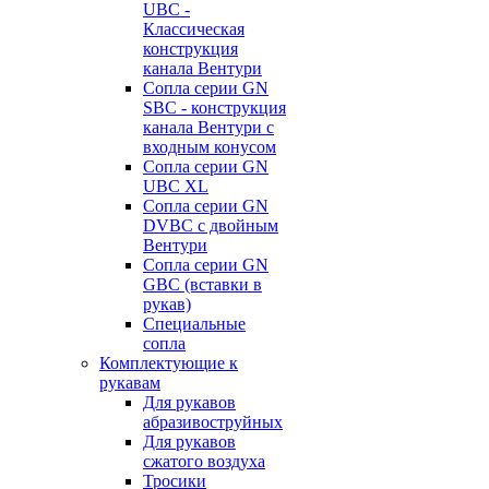
UBC -
Классическая
конструкция
канала Вентури
Сопла серии GN
SBC - конструкция
канала Вентури c
входным конусом
Сопла серии GN
UBC XL
Сопла серии GN
DVBC с двойным
Вентури
Сопла серии GN
GBC (вставки в
рукав)
Специальные
сопла
Комплектующие к
рукавам
Для рукавов
абразивоструйных
Для рукавов
сжатого воздуха
Тросики