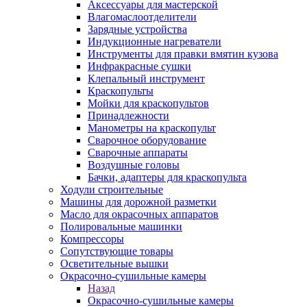
Аксессуары для мастерской
Влагомаслоотделители
Зарядные устройства
Индукционные нагреватели
Инструменты для правки вмятин кузова
Инфракрасные сушки
Клепальный инструмент
Краскопульты
Мойки для краскопультов
Принадлежности
Манометры на краскопульт
Сварочное оборудование
Сварочные аппараты
Воздушные головы
Бачки, адаптеры для краскопульта
Ходули строительные
Машины для дорожной разметки
Масло для окрасочных аппаратов
Полировальные машинки
Компрессоры
Сопутствующие товары
Осветительные вышки
Окрасочно-сушильные камеры
Назад
Окрасочно-сушильные камеры