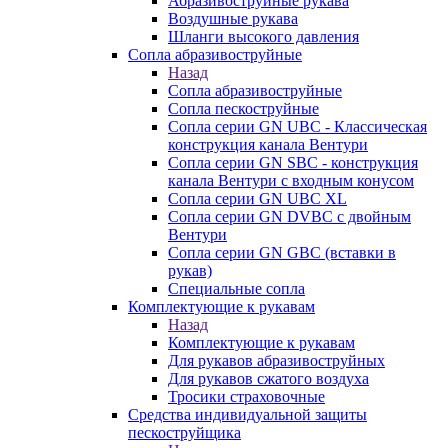
Абразивоструйные рукава
Воздушные рукава
Шланги высокого давления
Сопла абразивоструйные
Назад
Сопла абразивоструйные
Сопла пескоструйные
Сопла серии GN UBC - Классическая
конструкция канала Вентури
Сопла серии GN SBC - конструкция
канала Вентури c входным конусом
Сопла серии GN UBC XL
Сопла серии GN DVBC с двойным
Вентури
Сопла серии GN GBC (вставки в
рукав)
Специальные сопла
Комплектующие к рукавам
Назад
Комплектующие к рукавам
Для рукавов абразивоструйных
Для рукавов сжатого воздуха
Тросики страховочные
Средства индивидуальной защиты
пескоструйщика