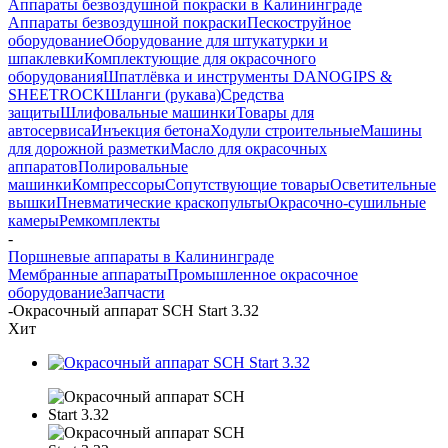
Аппараты безвоздушной покраски в Калининграде
Аппараты безвоздушной покраски
Пескоструйное
оборудование
Оборудование для штукатурки и
шпаклевки
Комплектующие для окрасочного
оборудования
Шпатлёвка и инструменты DANOGIPS &
SHEETROCK
Шланги (рукава)
Средства
защиты
Шлифовальные машинки
Товары для
автосервиса
Инъекция бетона
Ходули строительные
Машины
для дорожной разметки
Масло для окрасочных
аппаратов
Полировальные
машинки
Компрессоры
Сопутствующие товары
Осветительные
вышки
Пневматические краскопульты
Окрасочно-сушильные
камеры
Ремкомплекты
-
Поршневые аппараты в Калининграде
Мембранные аппараты
Промышленное окрасочное
оборудование
Запчасти
-
Окрасочный аппарат SCH Start 3.32
Хит