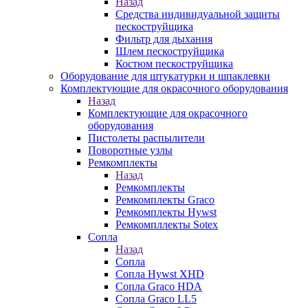
Назад
Средства индивидуальной защиты
пескоструйщика
Фильтр для дыхания
Шлем пескоструйщика
Костюм пескоструйщика
Оборудование для штукатурки и шпаклевки
Комплектующие для окрасочного оборудования
Назад
Комплектующие для окрасочного
оборудования
Пистолеты распылители
Поворотные узлы
Ремкомплекты
Назад
Ремкомплекты
Ремкомплекты Graco
Ремкомплекты Hywst
Ремкомпллекты Sotex
Сопла
Назад
Сопла
Сопла Hywst XHD
Сопла Graco HDA
Сопла Graco LL5