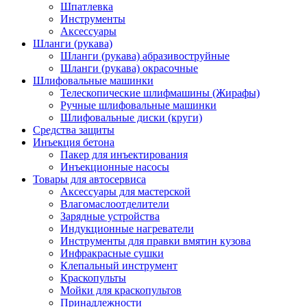
Шпатлевка
Инструменты
Аксессуары
Шланги (рукава)
Шланги (рукава) абразивоструйные
Шланги (рукава) окрасочные
Шлифовальные машинки
Телескопические шлифмашины (Жирафы)
Ручные шлифовальные машинки
Шлифовальные диски (круги)
Средства защиты
Инъекция бетона
Пакер для инъектирования
Инъекционные насосы
Товары для автосервиса
Аксессуары для мастерской
Влагомаслоотделители
Зарядные устройства
Индукционные нагреватели
Инструменты для правки вмятин кузова
Инфракрасные сушки
Клепальный инструмент
Краскопульты
Мойки для краскопультов
Принадлежности