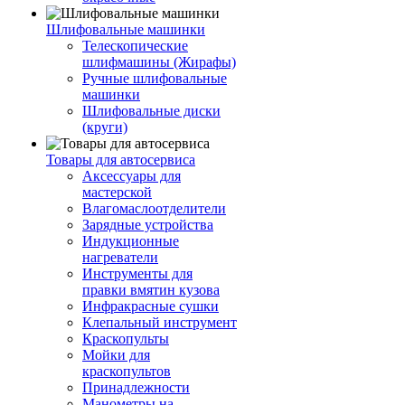
Шлифовальные машинки
Телескопические
шлифмашины (Жирафы)
Ручные шлифовальные
машинки
Шлифовальные диски
(круги)
Товары для автосервиса
Аксессуары для
мастерской
Влагомаслоотделители
Зарядные устройства
Индукционные
нагреватели
Инструменты для
правки вмятин кузова
Инфракрасные сушки
Клепальный инструмент
Краскопульты
Мойки для
краскопультов
Принадлежности
Манометры на