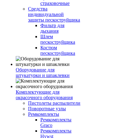
страховочные
Средства
индивидуальной
защиты пескоструйщика
Фильтр для
дыхания
Шлем
пескоструйщика
Костюм
пескоструйщика
Оборудование для
штукатурки и шпаклевки
Комплектующие для
окрасочного оборудования
Пистолеты распылители
Поворотные узлы
Ремкомплекты
Ремкомплекты
Graco
Ремкомплекты
Hywst