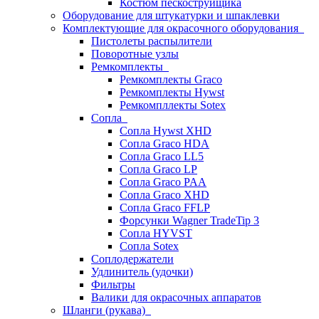
Костюм пескоструйщика
Оборудование для штукатурки и шпаклевки
Комплектующие для окрасочного оборудования
Пистолеты распылители
Поворотные узлы
Ремкомплекты
Ремкомплекты Graco
Ремкомплекты Hywst
Ремкомпллекты Sotex
Сопла
Сопла Hywst XHD
Сопла Graco HDA
Сопла Graco LL5
Сопла Graco LP
Сопла Graco PAA
Сопла Graco XHD
Сопла Graco FFLP
Форсунки Wagner TradeTip 3
Сопла HYVST
Сопла Sotex
Соплодержатели
Удлинитель (удочки)
Фильтры
Валики для окрасочных аппаратов
Шланги (рукава)