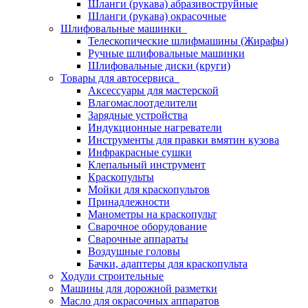
Шланги (рукава) абразивоструйные
Шланги (рукава) окрасочные
Шлифовальные машинки
Телескопические шлифмашины (Жирафы)
Ручные шлифовальные машинки
Шлифовальные диски (круги)
Товары для автосервиса
Аксессуары для мастерской
Влагомаслоотделители
Зарядные устройства
Индукционные нагреватели
Инструменты для правки вмятин кузова
Инфракрасные сушки
Клепальный инструмент
Краскопульты
Мойки для краскопультов
Принадлежности
Манометры на краскопульт
Сварочное оборудование
Сварочные аппараты
Воздушные головы
Бачки, адаптеры для краскопульта
Ходули строительные
Машины для дорожной разметки
Масло для окрасочных аппаратов