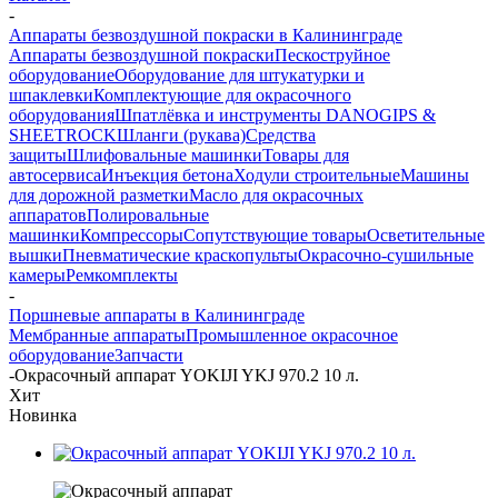
-
Аппараты безвоздушной покраски в Калининграде
Аппараты безвоздушной покраски
Пескоструйное
оборудование
Оборудование для штукатурки и
шпаклевки
Комплектующие для окрасочного
оборудования
Шпатлёвка и инструменты DANOGIPS &
SHEETROCK
Шланги (рукава)
Средства
защиты
Шлифовальные машинки
Товары для
автосервиса
Инъекция бетона
Ходули строительные
Машины
для дорожной разметки
Масло для окрасочных
аппаратов
Полировальные
машинки
Компрессоры
Сопутствующие товары
Осветительные
вышки
Пневматические краскопульты
Окрасочно-сушильные
камеры
Ремкомплекты
-
Поршневые аппараты в Калининграде
Мембранные аппараты
Промышленное окрасочное
оборудование
Запчасти
-
Окрасочный аппарат YOKIJI YKJ 970.2 10 л.
Хит
Новинка