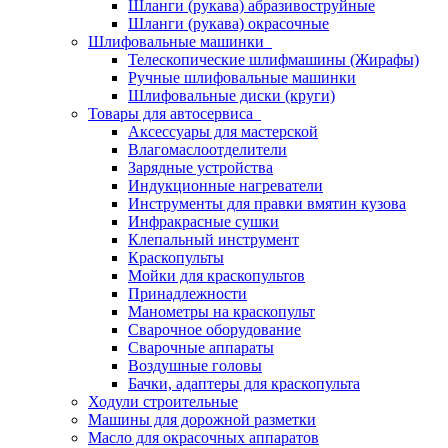
Шланги (рукава) абразивоструйные
Шланги (рукава) окрасочные
Шлифовальные машинки
Телескопические шлифмашины (Жирафы)
Ручные шлифовальные машинки
Шлифовальные диски (круги)
Товары для автосервиса
Аксессуары для мастерской
Влагомаслоотделители
Зарядные устройства
Индукционные нагреватели
Инструменты для правки вмятин кузова
Инфракрасные сушки
Клепальный инструмент
Краскопульты
Мойки для краскопультов
Принадлежности
Манометры на краскопульт
Сварочное оборудование
Сварочные аппараты
Воздушные головы
Бачки, адаптеры для краскопульта
Ходули строительные
Машины для дорожной разметки
Масло для окрасочных аппаратов