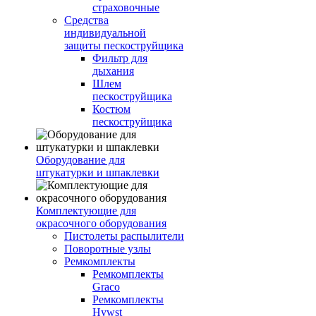
страховочные
Средства
индивидуальной
защиты пескоструйщика
Фильтр для
дыхания
Шлем
пескоструйщика
Костюм
пескоструйщика
Оборудование для
штукатурки и шпаклевки
Комплектующие для
окрасочного оборудования
Пистолеты распылители
Поворотные узлы
Ремкомплекты
Ремкомплекты
Graco
Ремкомплекты
Hywst