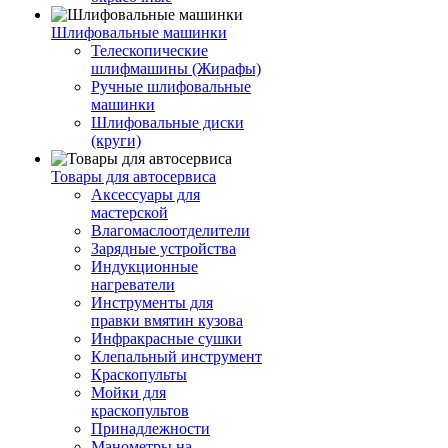
Шлифовальные машинки
Телескопические
шлифмашины (Жирафы)
Ручные шлифовальные
машинки
Шлифовальные диски
(круги)
Товары для автосервиса
Аксессуары для
мастерской
Влагомаслоотделители
Зарядные устройства
Индукционные
нагреватели
Инструменты для
правки вмятин кузова
Инфракрасные сушки
Клепальный инструмент
Краскопульты
Мойки для
краскопультов
Принадлежности
Манометры на