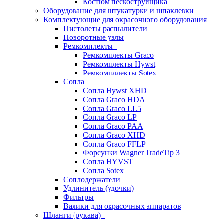
Костюм пескоструйщика
Оборудование для штукатурки и шпаклевки
Комплектующие для окрасочного оборудования
Пистолеты распылители
Поворотные узлы
Ремкомплекты
Ремкомплекты Graco
Ремкомплекты Hywst
Ремкомпллекты Sotex
Сопла
Сопла Hywst XHD
Сопла Graco HDA
Сопла Graco LL5
Сопла Graco LP
Сопла Graco PAA
Сопла Graco XHD
Сопла Graco FFLP
Форсунки Wagner TradeTip 3
Сопла HYVST
Сопла Sotex
Соплодержатели
Удлинитель (удочки)
Фильтры
Валики для окрасочных аппаратов
Шланги (рукава)