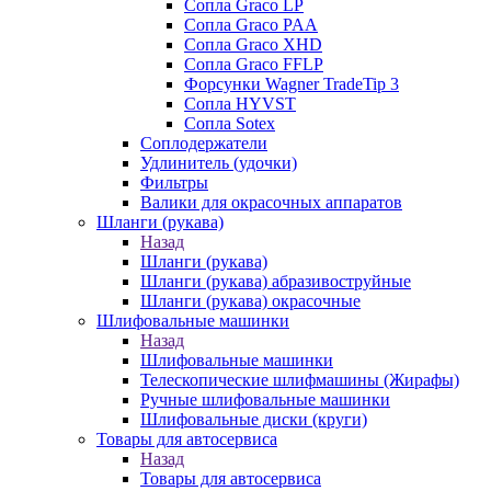
Сопла Graco LP
Сопла Graco PAA
Сопла Graco XHD
Сопла Graco FFLP
Форсунки Wagner TradeTip 3
Сопла HYVST
Сопла Sotex
Соплодержатели
Удлинитель (удочки)
Фильтры
Валики для окрасочных аппаратов
Шланги (рукава)
Назад
Шланги (рукава)
Шланги (рукава) абразивоструйные
Шланги (рукава) окрасочные
Шлифовальные машинки
Назад
Шлифовальные машинки
Телескопические шлифмашины (Жирафы)
Ручные шлифовальные машинки
Шлифовальные диски (круги)
Товары для автосервиса
Назад
Товары для автосервиса