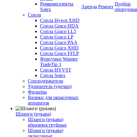
Ремкомпллекты
Подбор
Аренда
Ремонт
Sotex
оборудова
Сопла
Сопла Hywst XHD
Сопла Graco HDA
Сопла Graco LL5
Сопла Graco LP
Сопла Graco PAA
Сопла Graco XHD
Сопла Graco FFLP
Форсунки Wagner
TradeTip 3
Сопла HYVST
Сопла Sotex
Соплодержатели
Удлинитель (удочки)
Фильтры
Валики для окрасочных
аппаратов
Шланги (рукава)
Шланги (рукава)
абразивоструйные
Шланги (рукава)
окрасочные