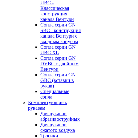
UBC -
Классическая
конструкция
канала Вентури
Сопла серии GN
SBC - конструкция
канала Вентури c
входным конусом
Сопла серии GN
UBC XL
Сопла серии GN
DVBC с двойным
Вентури
Сопла серии GN
GBC (вставки в
рукав)
Специальные
сопла
Комплектующие к
рукавам
Для рукавов
абразивоструйных
Для рукавов
сжатого воздуха
Тросики