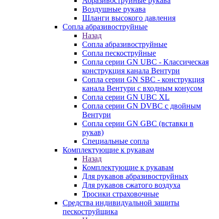
Абразивоструйные рукава
Воздушные рукава
Шланги высокого давления
Сопла абразивоструйные
Назад
Сопла абразивоструйные
Сопла пескоструйные
Сопла серии GN UBC - Классическая
конструкция канала Вентури
Сопла серии GN SBC - конструкция
канала Вентури c входным конусом
Сопла серии GN UBC XL
Сопла серии GN DVBC с двойным
Вентури
Сопла серии GN GBC (вставки в
рукав)
Специальные сопла
Комплектующие к рукавам
Назад
Комплектующие к рукавам
Для рукавов абразивоструйных
Для рукавов сжатого воздуха
Тросики страховочные
Средства индивидуальной защиты
пескоструйщика