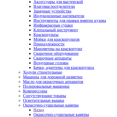
Аксессуары для мастерской
Влагомаслоотделители
Зарядные устройства
Индукционные нагреватели
Инструменты для правки вмятин кузова
Инфракрасные сушки
Клепальный инструмент
Краскопульты
Мойки для краскопультов
Принадлежности
Манометры на краскопульт
Сварочное оборудование
Сварочные аппараты
Воздушные головы
Бачки, адаптеры для краскопульта
Ходули строительные
Машины для дорожной разметки
Масло для окрасочных аппаратов
Полировальные машинки
Компрессоры
Сопутствующие товары
Осветительные вышки
Окрасочно-сушильные камеры
Назад
Окрасочно-сушильные камеры