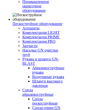
Промышленное
окрасочное
оборудование
Пескоструйное оборудование
Аппараты
Комплектация LIGHT
Комплектация PRIME
Комплектация PRO
Запчасти
Насадки GN очистки
труб
Рукава и шланги GN-
BLAST
Абразивоструйные
рукава
Воздушные рукава
Шланги высокого
давления
Сопла
абразивоструйные
Сопла
пескоструйные
Сопла серии GN