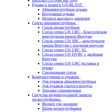
Насадки GN очистки труб
Рукава и шланги GN-BLAST
Абразивоструйные рукава
Воздушные рукава
Шланги высокого давления
Сопла абразивоструйные
Сопла пескоструйные
Сопла серии GN UBC - Классическая
конструкция канала Вентури
Сопла серии GN SBC - конструкция
канала Вентури c входным конусом
Сопла серии GN UBC XL
Сопла серии GN DVBC с двойным
Вентури
Сопла серии GN GBC (вставки в
рукав)
Специальные сопла
Комплектующие к рукавам
Для рукавов абразивоструйных
Для рукавов сжатого воздуха
Тросики страховочные
Средства индивидуальной защиты
пескоструйщика
Фильтр для дыхания
Шлем пескоструйщика