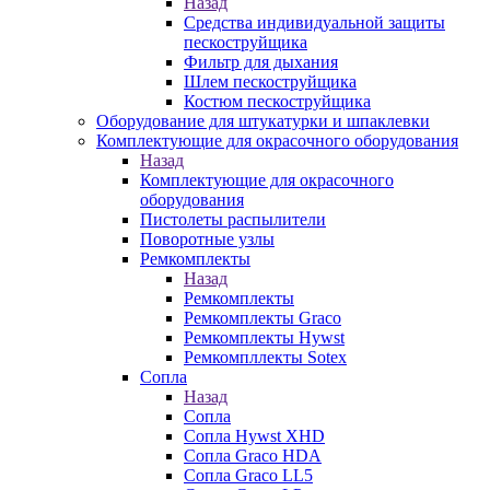
Назад
Средства индивидуальной защиты
пескоструйщика
Фильтр для дыхания
Шлем пескоструйщика
Костюм пескоструйщика
Оборудование для штукатурки и шпаклевки
Комплектующие для окрасочного оборудования
Назад
Комплектующие для окрасочного
оборудования
Пистолеты распылители
Поворотные узлы
Ремкомплекты
Назад
Ремкомплекты
Ремкомплекты Graco
Ремкомплекты Hywst
Ремкомпллекты Sotex
Сопла
Назад
Сопла
Сопла Hywst XHD
Сопла Graco HDA
Сопла Graco LL5