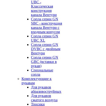
UBC -
Классическая
конструкция
канала Вентури
Сопла серии GN
SBC - конструкция
канала Вентури c
входным конусом
Сопла серии GN
UBC XL
Сопла серии GN
DVBC с двойным
Вентури
Сопла серии GN
GBC (вставки в
рукав)
Специальные
сопла
Комплектующие к
рукавам
Для рукавов
абразивоструйных
Для рукавов
сжатого воздуха
Тросики