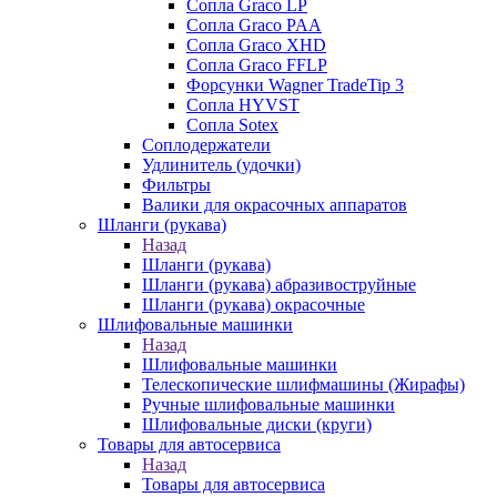
Сопла Graco LP
Сопла Graco PAA
Сопла Graco XHD
Сопла Graco FFLP
Форсунки Wagner TradeTip 3
Сопла HYVST
Сопла Sotex
Соплодержатели
Удлинитель (удочки)
Фильтры
Валики для окрасочных аппаратов
Шланги (рукава)
Назад
Шланги (рукава)
Шланги (рукава) абразивоструйные
Шланги (рукава) окрасочные
Шлифовальные машинки
Назад
Шлифовальные машинки
Телескопические шлифмашины (Жирафы)
Ручные шлифовальные машинки
Шлифовальные диски (круги)
Товары для автосервиса
Назад
Товары для автосервиса