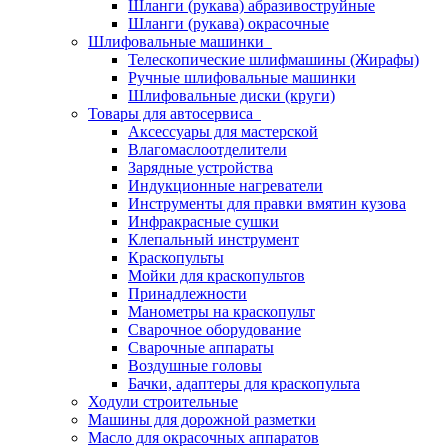
Шланги (рукава) абразивоструйные
Шланги (рукава) окрасочные
Шлифовальные машинки
Телескопические шлифмашины (Жирафы)
Ручные шлифовальные машинки
Шлифовальные диски (круги)
Товары для автосервиса
Аксессуары для мастерской
Влагомаслоотделители
Зарядные устройства
Индукционные нагреватели
Инструменты для правки вмятин кузова
Инфракрасные сушки
Клепальный инструмент
Краскопульты
Мойки для краскопультов
Принадлежности
Манометры на краскопульт
Сварочное оборудование
Сварочные аппараты
Воздушные головы
Бачки, адаптеры для краскопульта
Ходули строительные
Машины для дорожной разметки
Масло для окрасочных аппаратов