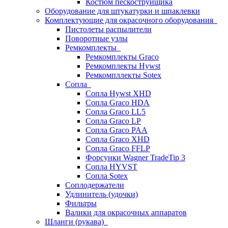
Костюм пескоструйщика
Оборудование для штукатурки и шпаклевки
Комплектующие для окрасочного оборудования
Пистолеты распылители
Поворотные узлы
Ремкомплекты
Ремкомплекты Graco
Ремкомплекты Hywst
Ремкомпллекты Sotex
Сопла
Сопла Hywst XHD
Сопла Graco HDA
Сопла Graco LL5
Сопла Graco LP
Сопла Graco PAA
Сопла Graco XHD
Сопла Graco FFLP
Форсунки Wagner TradeTip 3
Сопла HYVST
Сопла Sotex
Соплодержатели
Удлинитель (удочки)
Фильтры
Валики для окрасочных аппаратов
Шланги (рукава)