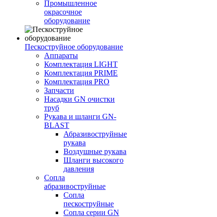
Промышленное
окрасочное
оборудование
Пескоструйное оборудование
Аппараты
Комплектация LIGHT
Комплектация PRIME
Комплектация PRO
Запчасти
Насадки GN очистки
труб
Рукава и шланги GN-
BLAST
Абразивоструйные
рукава
Воздушные рукава
Шланги высокого
давления
Сопла
абразивоструйные
Сопла
пескоструйные
Сопла серии GN