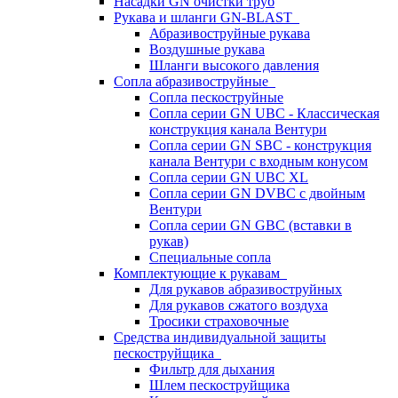
Насадки GN очистки труб
Рукава и шланги GN-BLAST
Абразивоструйные рукава
Воздушные рукава
Шланги высокого давления
Сопла абразивоструйные
Сопла пескоструйные
Сопла серии GN UBC - Классическая
конструкция канала Вентури
Сопла серии GN SBC - конструкция
канала Вентури c входным конусом
Сопла серии GN UBC XL
Сопла серии GN DVBC с двойным
Вентури
Сопла серии GN GBC (вставки в
рукав)
Специальные сопла
Комплектующие к рукавам
Для рукавов абразивоструйных
Для рукавов сжатого воздуха
Тросики страховочные
Средства индивидуальной защиты
пескоструйщика
Фильтр для дыхания
Шлем пескоструйщика