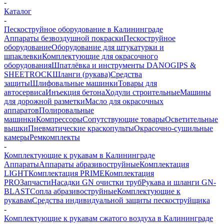
-
Каталог
-
Пескоструйное оборудование в Калининграде
Аппараты безвоздушной покраски
Пескоструйное
оборудование
Оборудование для штукатурки и
шпаклевки
Комплектующие для окрасочного
оборудования
Шпатлёвка и инструменты DANOGIPS &
SHEETROCK
Шланги (рукава)
Средства
защиты
Шлифовальные машинки
Товары для
автосервиса
Инъекция бетона
Ходули строительные
Машины
для дорожной разметки
Масло для окрасочных
аппаратов
Полировальные
машинки
Компрессоры
Сопутствующие товары
Осветительные
вышки
Пневматические краскопульты
Окрасочно-сушильные
камеры
Ремкомплекты
-
Комплектующие к рукавам в Калининграде
Аппараты
Аппараты абразивоструйные
Комплектация
LIGHT
Комплектация PRIME
Комплектация
PRO
Запчасти
Насадки GN очистки труб
Рукава и шланги GN-
BLAST
Сопла абразивоструйные
Комплектующие к
рукавам
Средства индивидуальной защиты пескоструйщика
-
Комплектующие к рукавам сжатого воздуха в Калининграде