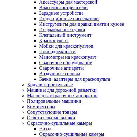
Аксессуары для мастерской
Влагомаслоотделители
Зарядные устройства
Индукционные нагреватели
Инструменты для правки вмятин кузова
Инфракрасные сушки
Клепальный инструмент
Краскопульты
Мойки для краскопультов
Принадлежности
Манометры на краскопульт
Сварочное оборудование
Сварочные аппараты
Воздушные головы
Бачки, адаптеры для краскопульта
Ходули строительные
Машины для дорожной разметки
Масло для окрасочных аппаратов
Полировальные машинки
Компрессоры
Сопутствующие товары
Осветительные вышки
Окрасочно-сушильные камеры
Назад
Окрасочно-сушильные камеры