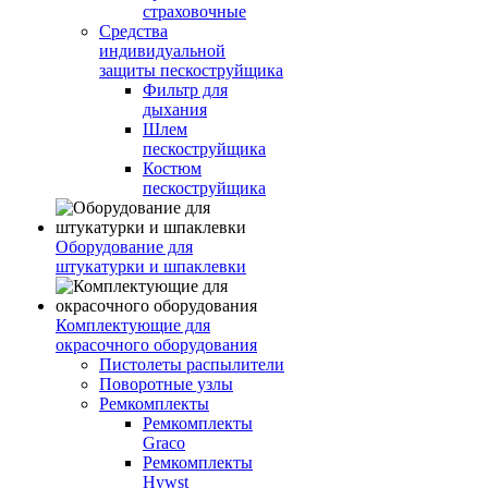
страховочные
Средства
индивидуальной
защиты пескоструйщика
Фильтр для
дыхания
Шлем
пескоструйщика
Костюм
пескоструйщика
Оборудование для
штукатурки и шпаклевки
Комплектующие для
окрасочного оборудования
Пистолеты распылители
Поворотные узлы
Ремкомплекты
Ремкомплекты
Graco
Ремкомплекты
Hywst