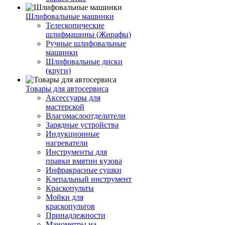
Шлифовальные машинки
Телескопические
шлифмашины (Жирафы)
Ручные шлифовальные
машинки
Шлифовальные диски
(круги)
Товары для автосервиса
Аксессуары для
мастерской
Влагомаслоотделители
Зарядные устройства
Индукционные
нагреватели
Инструменты для
правки вмятин кузова
Инфракрасные сушки
Клепальный инструмент
Краскопульты
Мойки для
краскопультов
Принадлежности
Манометры на