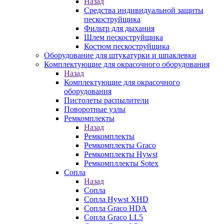
Назад
Средства индивидуальной защиты
пескоструйщика
Фильтр для дыхания
Шлем пескоструйщика
Костюм пескоструйщика
Оборудование для штукатурки и шпаклевки
Комплектующие для окрасочного оборудования
Назад
Комплектующие для окрасочного
оборудования
Пистолеты распылители
Поворотные узлы
Ремкомплекты
Назад
Ремкомплекты
Ремкомплекты Graco
Ремкомплекты Hywst
Ремкомпллекты Sotex
Сопла
Назад
Сопла
Сопла Hywst XHD
Сопла Graco HDA
Сопла Graco LL5