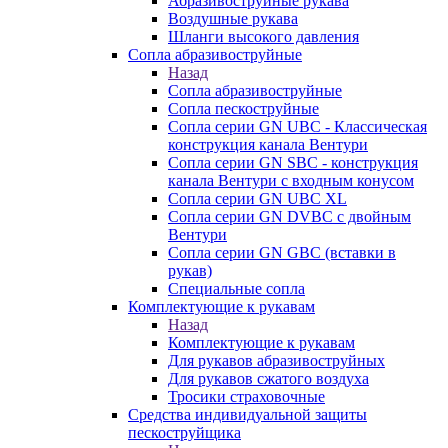
Абразивоструйные рукава
Воздушные рукава
Шланги высокого давления
Сопла абразивоструйные
Назад
Сопла абразивоструйные
Сопла пескоструйные
Сопла серии GN UBC - Классическая
конструкция канала Вентури
Сопла серии GN SBC - конструкция
канала Вентури c входным конусом
Сопла серии GN UBC XL
Сопла серии GN DVBC с двойным
Вентури
Сопла серии GN GBC (вставки в
рукав)
Специальные сопла
Комплектующие к рукавам
Назад
Комплектующие к рукавам
Для рукавов абразивоструйных
Для рукавов сжатого воздуха
Тросики страховочные
Средства индивидуальной защиты
пескоструйщика