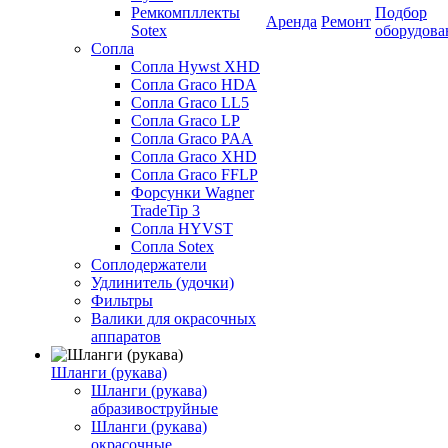
Ремкомпллекты
Подбор
Аренда
Ремонт
Sotex
оборудова
Сопла
Сопла Hywst XHD
Сопла Graco HDA
Сопла Graco LL5
Сопла Graco LP
Сопла Graco PAA
Сопла Graco XHD
Сопла Graco FFLP
Форсунки Wagner
TradeTip 3
Сопла HYVST
Сопла Sotex
Соплодержатели
Удлинитель (удочки)
Фильтры
Валики для окрасочных
аппаратов
Шланги (рукава)
Шланги (рукава)
абразивоструйные
Шланги (рукава)
окрасочные