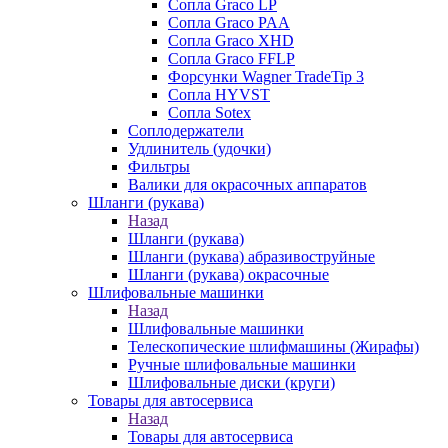
Сопла Graco LP
Сопла Graco PAA
Сопла Graco XHD
Сопла Graco FFLP
Форсунки Wagner TradeTip 3
Сопла HYVST
Сопла Sotex
Соплодержатели
Удлинитель (удочки)
Фильтры
Валики для окрасочных аппаратов
Шланги (рукава)
Назад
Шланги (рукава)
Шланги (рукава) абразивоструйные
Шланги (рукава) окрасочные
Шлифовальные машинки
Назад
Шлифовальные машинки
Телескопические шлифмашины (Жирафы)
Ручные шлифовальные машинки
Шлифовальные диски (круги)
Товары для автосервиса
Назад
Товары для автосервиса