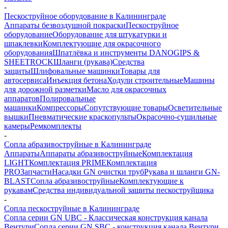
-
Пескоструйное оборудование в Калининграде
Аппараты безвоздушной покраски
Пескоструйное
оборудование
Оборудование для штукатурки и
шпаклевки
Комплектующие для окрасочного
оборудования
Шпатлёвка и инструменты DANOGIPS &
SHEETROCK
Шланги (рукава)
Средства
защиты
Шлифовальные машинки
Товары для
автосервиса
Инъекция бетона
Ходули строительные
Машины
для дорожной разметки
Масло для окрасочных
аппаратов
Полировальные
машинки
Компрессоры
Сопутствующие товары
Осветительные
вышки
Пневматические краскопульты
Окрасочно-сушильные
камеры
Ремкомплекты
-
Сопла абразивоструйные в Калининграде
Аппараты
Аппараты абразивоструйные
Комплектация
LIGHT
Комплектация PRIME
Комплектация
PRO
Запчасти
Насадки GN очистки труб
Рукава и шланги GN-
BLAST
Сопла абразивоструйные
Комплектующие к
рукавам
Средства индивидуальной защиты пескоструйщика
-
Сопла пескоструйные в Калининграде
Сопла серии GN UBC - Классическая конструкция канала
Вентури
Сопла серии GN SBC - конструкция канала Вентури