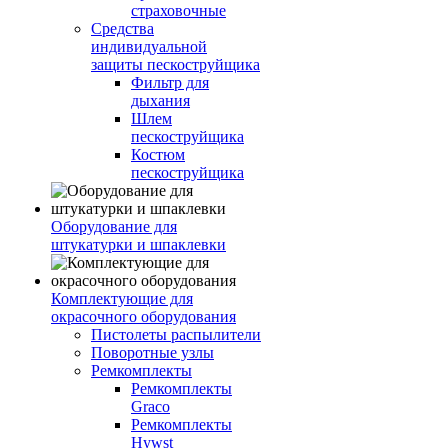
страховочные
Средства
индивидуальной
защиты пескоструйщика
Фильтр для
дыхания
Шлем
пескоструйщика
Костюм
пескоструйщика
Оборудование для
штукатурки и шпаклевки
Комплектующие для
окрасочного оборудования
Пистолеты распылители
Поворотные узлы
Ремкомплекты
Ремкомплекты
Graco
Ремкомплекты
Hywst