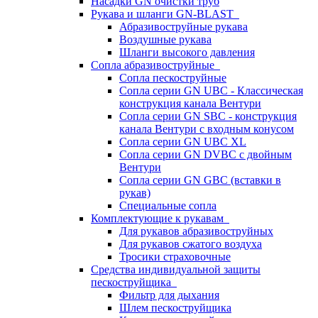
Насадки GN очистки труб
Рукава и шланги GN-BLAST
Абразивоструйные рукава
Воздушные рукава
Шланги высокого давления
Сопла абразивоструйные
Сопла пескоструйные
Сопла серии GN UBC - Классическая
конструкция канала Вентури
Сопла серии GN SBC - конструкция
канала Вентури c входным конусом
Сопла серии GN UBC XL
Сопла серии GN DVBC с двойным
Вентури
Сопла серии GN GBC (вставки в
рукав)
Специальные сопла
Комплектующие к рукавам
Для рукавов абразивоструйных
Для рукавов сжатого воздуха
Тросики страховочные
Средства индивидуальной защиты
пескоструйщика
Фильтр для дыхания
Шлем пескоструйщика