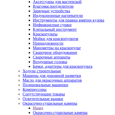
Аксессуары для мастерской
Влагомаслоотделители
Зарядные устройства
Индукционные нагреватели
Инструменты для правки вмятин кузова
Инфракрасные сушки
Клепальный инструмент
Краскопульты
Мойки для краскопультов
Принадлежности
Манометры на краскопульт
Сварочное оборудование
Сварочные аппараты
Воздушные головы
Бачки, адаптеры для краскопульта
Ходули строительные
Машины для дорожной разметки
Масло для окрасочных аппаратов
Полировальные машинки
Компрессоры
Сопутствующие товары
Осветительные вышки
Окрасочно-сушильные камеры
Назад
Окрасочно-сушильные камеры