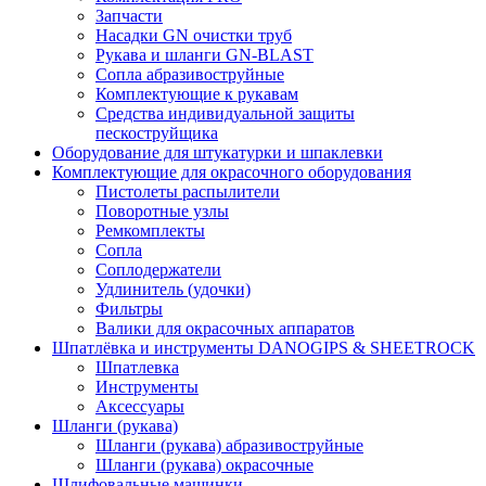
Запчасти
Насадки GN очистки труб
Рукава и шланги GN-BLAST
Сопла абразивоструйные
Комплектующие к рукавам
Средства индивидуальной защиты
пескоструйщика
Оборудование для штукатурки и шпаклевки
Комплектующие для окрасочного оборудования
Пистолеты распылители
Поворотные узлы
Ремкомплекты
Сопла
Соплодержатели
Удлинитель (удочки)
Фильтры
Валики для окрасочных аппаратов
Шпатлёвка и инструменты DANOGIPS & SHEETROCK
Шпатлевка
Инструменты
Аксессуары
Шланги (рукава)
Шланги (рукава) абразивоструйные
Шланги (рукава) окрасочные
Шлифовальные машинки