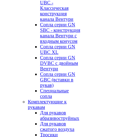
UBC -
Классическая
конструкция
канала Вентури
Сопла серии GN
SBC - конструкция
канала Вентури c
входным конусом
Сопла серии GN
UBC XL
Сопла серии GN
DVBC с двойным
Вентури
Сопла серии GN
GBC (вставки в
рукав)
Специальные
сопла
Комплектующие к
рукавам
Для рукавов
абразивоструйных
Для рукавов
сжатого воздуха
Тросики