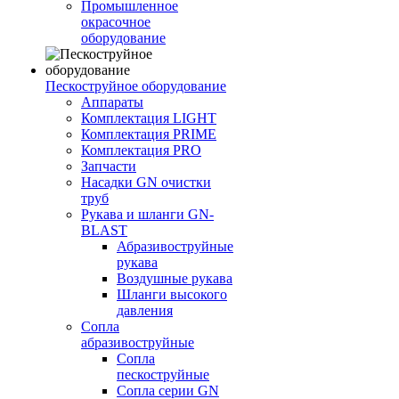
Промышленное
окрасочное
оборудование
Пескоструйное оборудование
Аппараты
Комплектация LIGHT
Комплектация PRIME
Комплектация PRO
Запчасти
Насадки GN очистки
труб
Рукава и шланги GN-
BLAST
Абразивоструйные
рукава
Воздушные рукава
Шланги высокого
давления
Сопла
абразивоструйные
Сопла
пескоструйные
Сопла серии GN