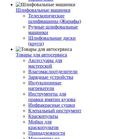
Шлифовальные машинки
Телескопические
шлифмашины (Жирафы)
Ручные шлифовальные
машинки
Шлифовальные диски
(круги)
Товары для автосервиса
Аксессуары для
мастерской
Влагомаслоотделители
Зарядные устройства
Индукционные
нагреватели
Инструменты для
правки вмятин кузова
Инфракрасные сушки
Клепальный инструмент
Краскопульты
Мойки для
краскопультов
Принадлежности
Манометры на