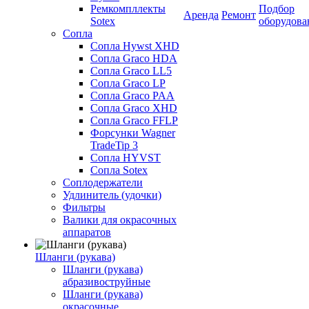
Ремкомпллекты
Подбор
Аренда
Ремонт
Sotex
оборудова
Сопла
Сопла Hywst XHD
Сопла Graco HDA
Сопла Graco LL5
Сопла Graco LP
Сопла Graco PAA
Сопла Graco XHD
Сопла Graco FFLP
Форсунки Wagner
TradeTip 3
Сопла HYVST
Сопла Sotex
Соплодержатели
Удлинитель (удочки)
Фильтры
Валики для окрасочных
аппаратов
Шланги (рукава)
Шланги (рукава)
абразивоструйные
Шланги (рукава)
окрасочные