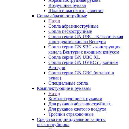
Абразивоструйные рукава
Воздушные рукава
Шланги высокого давления
Сопла абразивоструйные
Назад
Сопла абразивоструйные
Сопла пескоструйные
Сопла серии GN UBC - Классическая
конструкция канала Вентури
Сопла серии GN SBC - конструкция
канала Вентури c входным конусом
Сопла серии GN UBC XL
Сопла серии GN DVBC с двойным
Вентури
Сопла серии GN GBC (вставки в
рукав)
Специальные сопла
Комплектующие к рукавам
Назад
Комплектующие к рукавам
Для рукавов абразивоструйных
Для рукавов сжатого воздуха
Тросики страховочные
Средства индивидуальной защиты
пескоструйщика