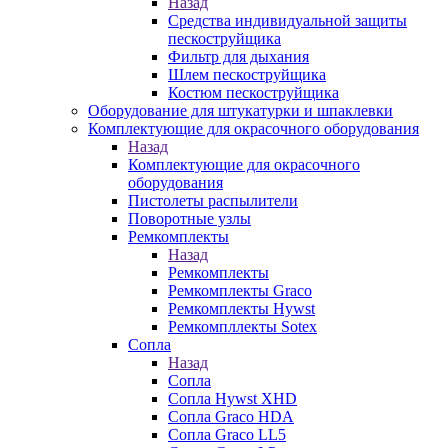
Назад
Средства индивидуальной защиты
пескоструйщика
Фильтр для дыхания
Шлем пескоструйщика
Костюм пескоструйщика
Оборудование для штукатурки и шпаклевки
Комплектующие для окрасочного оборудования
Назад
Комплектующие для окрасочного
оборудования
Пистолеты распылители
Поворотные узлы
Ремкомплекты
Назад
Ремкомплекты
Ремкомплекты Graco
Ремкомплекты Hywst
Ремкомпллекты Sotex
Сопла
Назад
Сопла
Сопла Hywst XHD
Сопла Graco HDA
Сопла Graco LL5