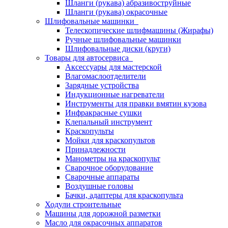
Шланги (рукава) абразивоструйные
Шланги (рукава) окрасочные
Шлифовальные машинки
Телескопические шлифмашины (Жирафы)
Ручные шлифовальные машинки
Шлифовальные диски (круги)
Товары для автосервиса
Аксессуары для мастерской
Влагомаслоотделители
Зарядные устройства
Индукционные нагреватели
Инструменты для правки вмятин кузова
Инфракрасные сушки
Клепальный инструмент
Краскопульты
Мойки для краскопультов
Принадлежности
Манометры на краскопульт
Сварочное оборудование
Сварочные аппараты
Воздушные головы
Бачки, адаптеры для краскопульта
Ходули строительные
Машины для дорожной разметки
Масло для окрасочных аппаратов