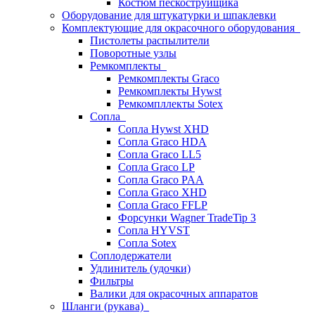
Костюм пескоструйщика
Оборудование для штукатурки и шпаклевки
Комплектующие для окрасочного оборудования
Пистолеты распылители
Поворотные узлы
Ремкомплекты
Ремкомплекты Graco
Ремкомплекты Hywst
Ремкомпллекты Sotex
Сопла
Сопла Hywst XHD
Сопла Graco HDA
Сопла Graco LL5
Сопла Graco LP
Сопла Graco PAA
Сопла Graco XHD
Сопла Graco FFLP
Форсунки Wagner TradeTip 3
Сопла HYVST
Сопла Sotex
Соплодержатели
Удлинитель (удочки)
Фильтры
Валики для окрасочных аппаратов
Шланги (рукава)