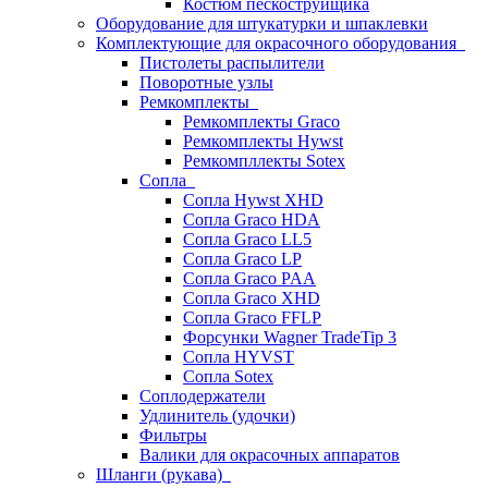
Костюм пескоструйщика
Оборудование для штукатурки и шпаклевки
Комплектующие для окрасочного оборудования
Пистолеты распылители
Поворотные узлы
Ремкомплекты
Ремкомплекты Graco
Ремкомплекты Hywst
Ремкомпллекты Sotex
Сопла
Сопла Hywst XHD
Сопла Graco HDA
Сопла Graco LL5
Сопла Graco LP
Сопла Graco PAA
Сопла Graco XHD
Сопла Graco FFLP
Форсунки Wagner TradeTip 3
Сопла HYVST
Сопла Sotex
Соплодержатели
Удлинитель (удочки)
Фильтры
Валики для окрасочных аппаратов
Шланги (рукава)