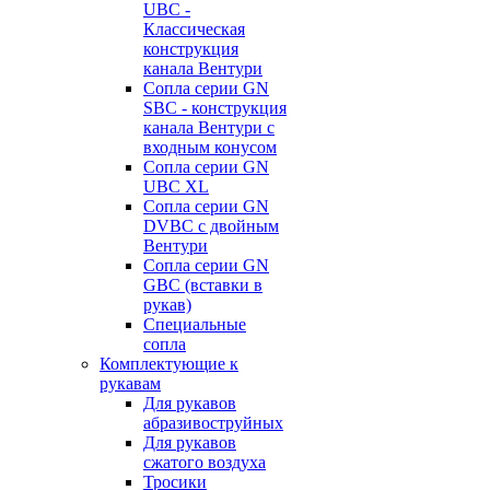
UBC -
Классическая
конструкция
канала Вентури
Сопла серии GN
SBC - конструкция
канала Вентури c
входным конусом
Сопла серии GN
UBC XL
Сопла серии GN
DVBC с двойным
Вентури
Сопла серии GN
GBC (вставки в
рукав)
Специальные
сопла
Комплектующие к
рукавам
Для рукавов
абразивоструйных
Для рукавов
сжатого воздуха
Тросики