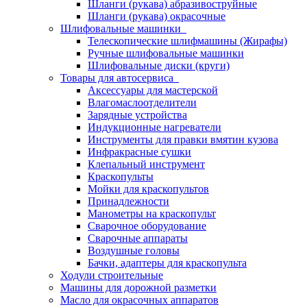
Шланги (рукава) абразивоструйные
Шланги (рукава) окрасочные
Шлифовальные машинки
Телескопические шлифмашины (Жирафы)
Ручные шлифовальные машинки
Шлифовальные диски (круги)
Товары для автосервиса
Аксессуары для мастерской
Влагомаслоотделители
Зарядные устройства
Индукционные нагреватели
Инструменты для правки вмятин кузова
Инфракрасные сушки
Клепальный инструмент
Краскопульты
Мойки для краскопультов
Принадлежности
Манометры на краскопульт
Сварочное оборудование
Сварочные аппараты
Воздушные головы
Бачки, адаптеры для краскопульта
Ходули строительные
Машины для дорожной разметки
Масло для окрасочных аппаратов