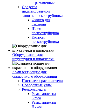
страховочные
Средства
индивидуальной
защиты пескоструйщика
Фильтр для
дыхания
Шлем
пескоструйщика
Костюм
пескоструйщика
Оборудование для
штукатурки и шпаклевки
Комплектующие для
окрасочного оборудования
Пистолеты распылители
Поворотные узлы
Ремкомплекты
Ремкомплекты
Graco
Ремкомплекты
Hywst