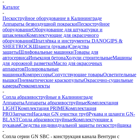
-
Каталог
-
Пескоструйное оборудование в Калининграде
Аппараты безвоздушной покраски
Пескоструйное
оборудование
Оборудование для штукатурки и
шпаклевки
Комплектующие для окрасочного
оборудования
Шпатлёвка и инструменты DANOGIPS &
SHEETROCK
Шланги (рукава)
Средства
защиты
Шлифовальные машинки
Товары для
автосервиса
Инъекция бетона
Ходули строительные
Машины
для дорожной разметки
Масло для окрасочных
аппаратов
Полировальные
машинки
Компрессоры
Сопутствующие товары
Осветительные
вышки
Пневматические краскопульты
Окрасочно-сушильные
камеры
Ремкомплекты
-
Сопла абразивоструйные в Калининграде
Аппараты
Аппараты абразивоструйные
Комплектация
LIGHT
Комплектация PRIME
Комплектация
PRO
Запчасти
Насадки GN очистки труб
Рукава и шланги GN-
BLAST
Сопла абразивоструйные
Комплектующие к
рукавам
Средства индивидуальной защиты пескоструйщика
-
Сопла серии GN SBC - конструкция канала Вентури c