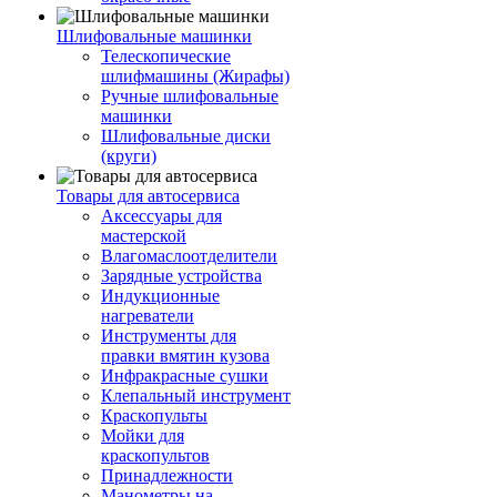
Шлифовальные машинки
Телескопические
шлифмашины (Жирафы)
Ручные шлифовальные
машинки
Шлифовальные диски
(круги)
Товары для автосервиса
Аксессуары для
мастерской
Влагомаслоотделители
Зарядные устройства
Индукционные
нагреватели
Инструменты для
правки вмятин кузова
Инфракрасные сушки
Клепальный инструмент
Краскопульты
Мойки для
краскопультов
Принадлежности
Манометры на