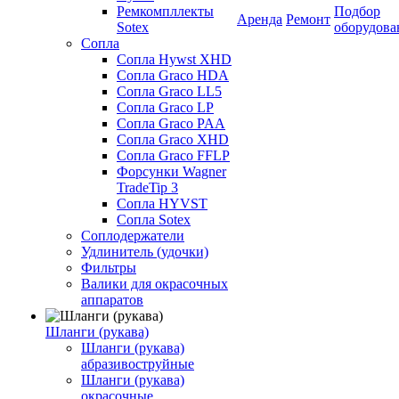
Ремкомпллекты
Подбор
Аренда
Ремонт
Sotex
оборудова
Сопла
Сопла Hywst XHD
Сопла Graco HDA
Сопла Graco LL5
Сопла Graco LP
Сопла Graco PAA
Сопла Graco XHD
Сопла Graco FFLP
Форсунки Wagner
TradeTip 3
Сопла HYVST
Сопла Sotex
Соплодержатели
Удлинитель (удочки)
Фильтры
Валики для окрасочных
аппаратов
Шланги (рукава)
Шланги (рукава)
абразивоструйные
Шланги (рукава)
окрасочные