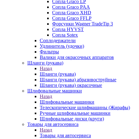
Сопла Graco LP
Сопла Graco PAA
Сопла Graco XHD
Сопла Graco FFLP
Форсунки Wagner TradeTip 3
Сопла HYVST
Сопла Sotex
Соплодержатели
Удлинитель (удочки)
Фильтры
Валики для окрасочных аппаратов
Шланги (рукава)
Назад
Шланги (рукава)
Шланги (рукава) абразивоструйные
Шланги (рукава) окрасочные
Шлифовальные машинки
Назад
Шлифовальные машинки
Телескопические шлифмашины (Жирафы)
Ручные шлифовальные машинки
Шлифовальные диски (круги)
Товары для автосервиса
Назад
Товары для автосервиса