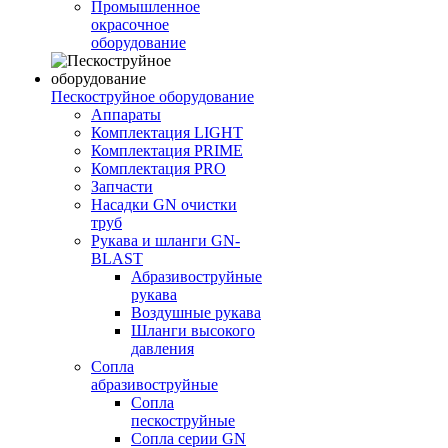
Промышленное
окрасочное
оборудование
Пескоструйное оборудование
Аппараты
Комплектация LIGHT
Комплектация PRIME
Комплектация PRO
Запчасти
Насадки GN очистки
труб
Рукава и шланги GN-
BLAST
Абразивоструйные
рукава
Воздушные рукава
Шланги высокого
давления
Сопла
абразивоструйные
Сопла
пескоструйные
Сопла серии GN