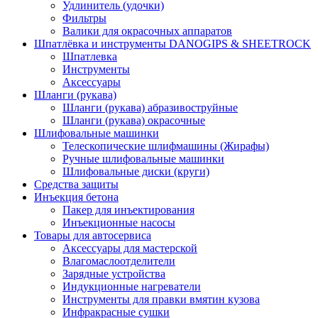
Удлинитель (удочки)
Фильтры
Валики для окрасочных аппаратов
Шпатлёвка и инструменты DANOGIPS & SHEETROCK
Шпатлевка
Инструменты
Аксессуары
Шланги (рукава)
Шланги (рукава) абразивоструйные
Шланги (рукава) окрасочные
Шлифовальные машинки
Телескопические шлифмашины (Жирафы)
Ручные шлифовальные машинки
Шлифовальные диски (круги)
Средства защиты
Инъекция бетона
Пакер для инъектирования
Инъекционные насосы
Товары для автосервиса
Аксессуары для мастерской
Влагомаслоотделители
Зарядные устройства
Индукционные нагреватели
Инструменты для правки вмятин кузова
Инфракрасные сушки