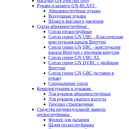
Насадки GN очистки труб
Рукава и шланги GN-BLAST
Абразивоструйные рукава
Воздушные рукава
Шланги высокого давления
Сопла абразивоструйные
Сопла пескоструйные
Сопла серии GN UBC - Классическая
конструкция канала Вентури
Сопла серии GN SBC - конструкция
канала Вентури c входным конусом
Сопла серии GN UBC XL
Сопла серии GN DVBC с двойным
Вентури
Сопла серии GN GBC (вставки в
рукав)
Специальные сопла
Комплектующие к рукавам
Для рукавов абразивоструйных
Для рукавов сжатого воздуха
Тросики страховочные
Средства индивидуальной защиты
пескоструйщика
Фильтр для дыхания
Шлем пескоструйщика