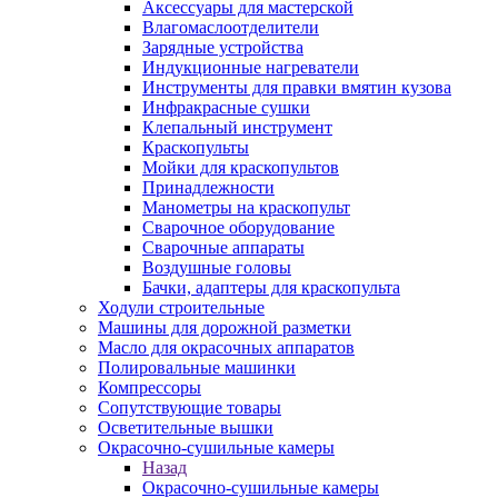
Аксессуары для мастерской
Влагомаслоотделители
Зарядные устройства
Индукционные нагреватели
Инструменты для правки вмятин кузова
Инфракрасные сушки
Клепальный инструмент
Краскопульты
Мойки для краскопультов
Принадлежности
Манометры на краскопульт
Сварочное оборудование
Сварочные аппараты
Воздушные головы
Бачки, адаптеры для краскопульта
Ходули строительные
Машины для дорожной разметки
Масло для окрасочных аппаратов
Полировальные машинки
Компрессоры
Сопутствующие товары
Осветительные вышки
Окрасочно-сушильные камеры
Назад
Окрасочно-сушильные камеры