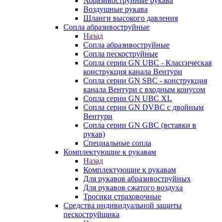
Абразивоструйные рукава
Воздушные рукава
Шланги высокого давления
Сопла абразивоструйные
Назад
Сопла абразивоструйные
Сопла пескоструйные
Сопла серии GN UBC - Классическая
конструкция канала Вентури
Сопла серии GN SBC - конструкция
канала Вентури c входным конусом
Сопла серии GN UBC XL
Сопла серии GN DVBC с двойным
Вентури
Сопла серии GN GBC (вставки в
рукав)
Специальные сопла
Комплектующие к рукавам
Назад
Комплектующие к рукавам
Для рукавов абразивоструйных
Для рукавов сжатого воздуха
Тросики страховочные
Средства индивидуальной защиты
пескоструйщика