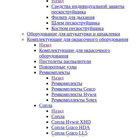
Назад
Средства индивидуальной защиты
пескоструйщика
Фильтр для дыхания
Шлем пескоструйщика
Костюм пескоструйщика
Оборудование для штукатурки и шпаклевки
Комплектующие для окрасочного оборудования
Назад
Комплектующие для окрасочного
оборудования
Пистолеты распылители
Поворотные узлы
Ремкомплекты
Назад
Ремкомплекты
Ремкомплекты Graco
Ремкомплекты Hywst
Ремкомпллекты Sotex
Сопла
Назад
Сопла
Сопла Hywst XHD
Сопла Graco HDA
Сопла Graco LL5