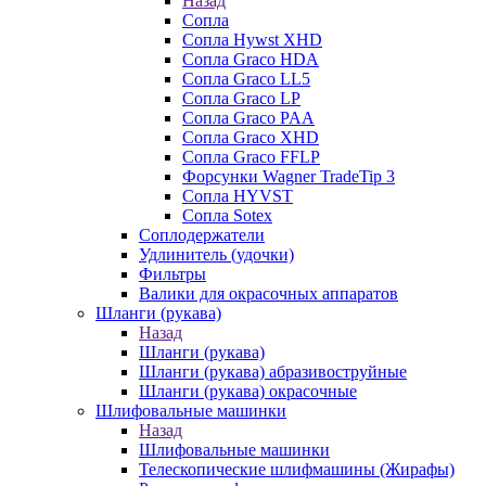
Назад
Сопла
Сопла Hywst XHD
Сопла Graco HDA
Сопла Graco LL5
Сопла Graco LP
Сопла Graco PAA
Сопла Graco XHD
Сопла Graco FFLP
Форсунки Wagner TradeTip 3
Сопла HYVST
Сопла Sotex
Соплодержатели
Удлинитель (удочки)
Фильтры
Валики для окрасочных аппаратов
Шланги (рукава)
Назад
Шланги (рукава)
Шланги (рукава) абразивоструйные
Шланги (рукава) окрасочные
Шлифовальные машинки
Назад
Шлифовальные машинки
Телескопические шлифмашины (Жирафы)