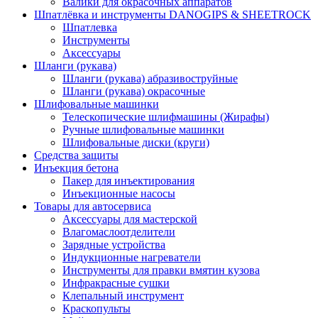
Валики для окрасочных аппаратов
Шпатлёвка и инструменты DANOGIPS & SHEETROCK
Шпатлевка
Инструменты
Аксессуары
Шланги (рукава)
Шланги (рукава) абразивоструйные
Шланги (рукава) окрасочные
Шлифовальные машинки
Телескопические шлифмашины (Жирафы)
Ручные шлифовальные машинки
Шлифовальные диски (круги)
Средства защиты
Инъекция бетона
Пакер для инъектирования
Инъекционные насосы
Товары для автосервиса
Аксессуары для мастерской
Влагомаслоотделители
Зарядные устройства
Индукционные нагреватели
Инструменты для правки вмятин кузова
Инфракрасные сушки
Клепальный инструмент
Краскопульты