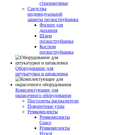
страховочные
Средства
индивидуальной
защиты пескоструйщика
Фильтр для
дыхания
Шлем
пескоструйщика
Костюм
пескоструйщика
Оборудование для
штукатурки и шпаклевки
Комплектующие для
окрасочного оборудования
Пистолеты распылители
Поворотные узлы
Ремкомплекты
Ремкомплекты
Graco
Ремкомплекты
Hywst