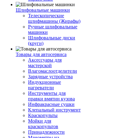
Шлифовальные машинки
Телескопические
шлифмашины (Жирафы)
Ручные шлифовальные
машинки
Шлифовальные диски
(круги)
Товары для автосервиса
Аксессуары для
мастерской
Влагомаслоотделители
Зарядные устройства
Индукционные
нагреватели
Инструменты для
правки вмятин кузова
Инфракрасные сушки
Клепальный инструмент
Краскопульты
Мойки для
краскопультов
Принадлежности
Манометры на