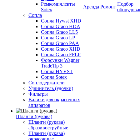
Ремкомпллекты
Подбор
Аренда
Ремонт
Sotex
оборудова
Сопла
Сопла Hywst XHD
Сопла Graco HDA
Сопла Graco LL5
Сопла Graco LP
Сопла Graco PAA
Сопла Graco XHD
Сопла Graco FFLP
Форсунки Wagner
TradeTip 3
Сопла HYVST
Сопла Sotex
Соплодержатели
Удлинитель (удочки)
Фильтры
Валики для окрасочных
аппаратов
Шланги (рукава)
Шланги (рукава)
абразивоструйные
Шланги (рукава)
окрасочные