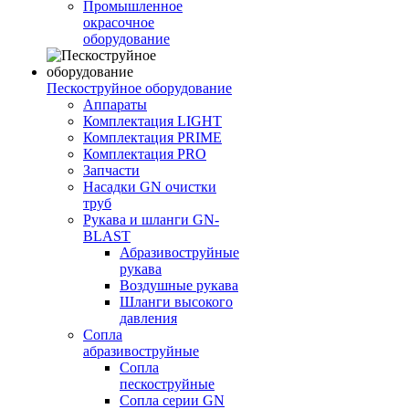
Промышленное
окрасочное
оборудование
Пескоструйное оборудование
Аппараты
Комплектация LIGHT
Комплектация PRIME
Комплектация PRO
Запчасти
Насадки GN очистки
труб
Рукава и шланги GN-
BLAST
Абразивоструйные
рукава
Воздушные рукава
Шланги высокого
давления
Сопла
абразивоструйные
Сопла
пескоструйные
Сопла серии GN