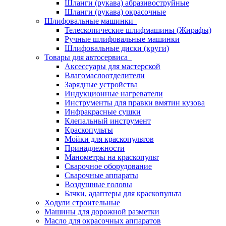
Шланги (рукава) абразивоструйные
Шланги (рукава) окрасочные
Шлифовальные машинки
Телескопические шлифмашины (Жирафы)
Ручные шлифовальные машинки
Шлифовальные диски (круги)
Товары для автосервиса
Аксессуары для мастерской
Влагомаслоотделители
Зарядные устройства
Индукционные нагреватели
Инструменты для правки вмятин кузова
Инфракрасные сушки
Клепальный инструмент
Краскопульты
Мойки для краскопультов
Принадлежности
Манометры на краскопульт
Сварочное оборудование
Сварочные аппараты
Воздушные головы
Бачки, адаптеры для краскопульта
Ходули строительные
Машины для дорожной разметки
Масло для окрасочных аппаратов