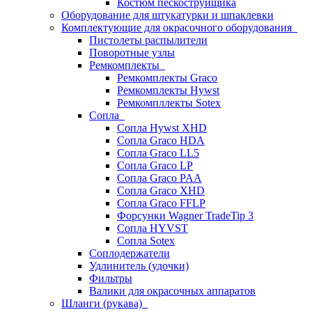
Костюм пескоструйщика
Оборудование для штукатурки и шпаклевки
Комплектующие для окрасочного оборудования
Пистолеты распылители
Поворотные узлы
Ремкомплекты
Ремкомплекты Graco
Ремкомплекты Hywst
Ремкомпллекты Sotex
Сопла
Сопла Hywst XHD
Сопла Graco HDA
Сопла Graco LL5
Сопла Graco LP
Сопла Graco PAA
Сопла Graco XHD
Сопла Graco FFLP
Форсунки Wagner TradeTip 3
Сопла HYVST
Сопла Sotex
Соплодержатели
Удлинитель (удочки)
Фильтры
Валики для окрасочных аппаратов
Шланги (рукава)