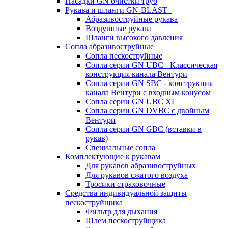
Насадки GN очистки труб
Рукава и шланги GN-BLAST
Абразивоструйные рукава
Воздушные рукава
Шланги высокого давления
Сопла абразивоструйные
Сопла пескоструйные
Сопла серии GN UBC - Классическая
конструкция канала Вентури
Сопла серии GN SBC - конструкция
канала Вентури c входным конусом
Сопла серии GN UBC XL
Сопла серии GN DVBC с двойным
Вентури
Сопла серии GN GBC (вставки в
рукав)
Специальные сопла
Комплектующие к рукавам
Для рукавов абразивоструйных
Для рукавов сжатого воздуха
Тросики страховочные
Средства индивидуальной защиты
пескоструйщика
Фильтр для дыхания
Шлем пескоструйщика