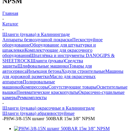
NPSM
Главная
-
Каталог
-
Шланги (рукава) в Калининграде
Аппараты безвоздушной покраски
Пескоструйное
оборудование
Оборудование для штукатурки и
шпаклевки
Комплектующие для окрасочного
оборудования
Шпатлёвка и инструменты DANOGIPS &
SHEETROCK
Шланги (рукава)
Средства
защиты
Шлифовальные машинки
Товары для
автосервиса
Инъекция бетона
Ходули строительные
Машины
для дорожной разметки
Масло для окрасочных
аппаратов
Полировальные
машинки
Компрессоры
Сопутствующие товары
Осветительные
вышки
Пневматические краскопульты
Окрасочно-сушильные
камеры
Ремкомплекты
-
Шланги (рукава) окрасочные в Калининграде
Шланги (рукава) абразивоструйные
-
PHW-3/8-15N шланг 500BAR 15м 3/8" NPSM