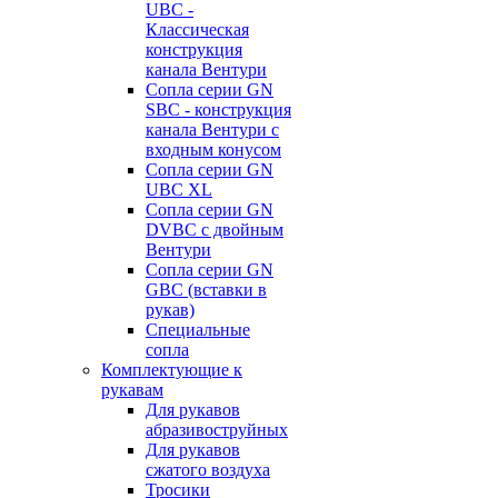
UBC -
Классическая
конструкция
канала Вентури
Сопла серии GN
SBC - конструкция
канала Вентури c
входным конусом
Сопла серии GN
UBC XL
Сопла серии GN
DVBC с двойным
Вентури
Сопла серии GN
GBC (вставки в
рукав)
Специальные
сопла
Комплектующие к
рукавам
Для рукавов
абразивоструйных
Для рукавов
сжатого воздуха
Тросики