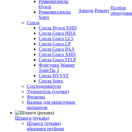
Ремкомплекты
Hywst
Подбор
Аренда
Ремонт
Ремкомпллекты
оборудова
Sotex
Сопла
Сопла Hywst XHD
Сопла Graco HDA
Сопла Graco LL5
Сопла Graco LP
Сопла Graco PAA
Сопла Graco XHD
Сопла Graco FFLP
Форсунки Wagner
TradeTip 3
Сопла HYVST
Сопла Sotex
Соплодержатели
Удлинитель (удочки)
Фильтры
Валики для окрасочных
аппаратов
Шланги (рукава)
Шланги (рукава)
абразивоструйные