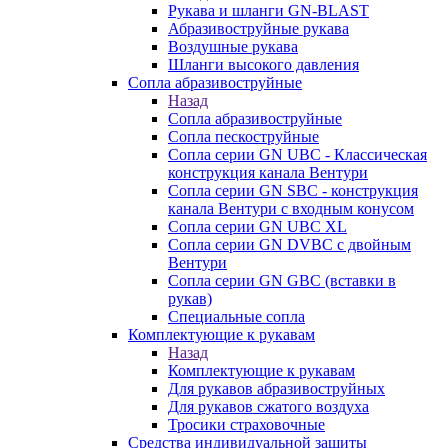
Рукава и шланги GN-BLAST
Абразивоструйные рукава
Воздушные рукава
Шланги высокого давления
Сопла абразивоструйные
Назад
Сопла абразивоструйные
Сопла пескоструйные
Сопла серии GN UBC - Классическая
конструкция канала Вентури
Сопла серии GN SBC - конструкция
канала Вентури c входным конусом
Сопла серии GN UBC XL
Сопла серии GN DVBC с двойным
Вентури
Сопла серии GN GBC (вставки в
рукав)
Специальные сопла
Комплектующие к рукавам
Назад
Комплектующие к рукавам
Для рукавов абразивоструйных
Для рукавов сжатого воздуха
Тросики страховочные
Средства индивидуальной защиты