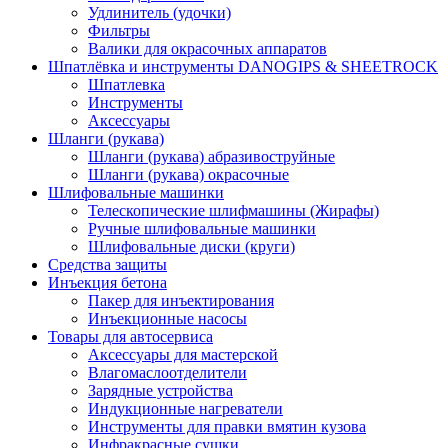
Удлинитель (удочки)
Фильтры
Валики для окрасочных аппаратов
Шпатлёвка и инструменты DANOGIPS & SHEETROCK
Шпатлевка
Инструменты
Аксессуары
Шланги (рукава)
Шланги (рукава) абразивоструйные
Шланги (рукава) окрасочные
Шлифовальные машинки
Телескопические шлифмашины (Жирафы)
Ручные шлифовальные машинки
Шлифовальные диски (круги)
Средства защиты
Инъекция бетона
Пакер для инъектирования
Инъекционные насосы
Товары для автосервиса
Аксессуары для мастерской
Влагомаслоотделители
Зарядные устройства
Индукционные нагреватели
Инструменты для правки вмятин кузова
Инфракрасные сушки