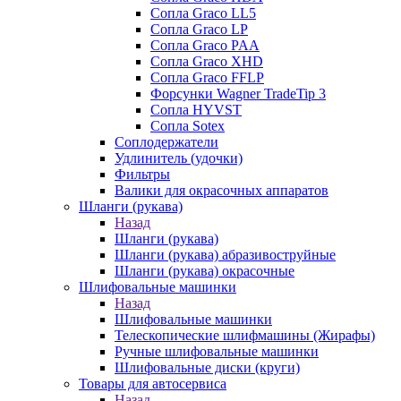
Сопла Graco LL5
Сопла Graco LP
Сопла Graco PAA
Сопла Graco XHD
Сопла Graco FFLP
Форсунки Wagner TradeTip 3
Сопла HYVST
Сопла Sotex
Соплодержатели
Удлинитель (удочки)
Фильтры
Валики для окрасочных аппаратов
Шланги (рукава)
Назад
Шланги (рукава)
Шланги (рукава) абразивоструйные
Шланги (рукава) окрасочные
Шлифовальные машинки
Назад
Шлифовальные машинки
Телескопические шлифмашины (Жирафы)
Ручные шлифовальные машинки
Шлифовальные диски (круги)
Товары для автосервиса
Назад