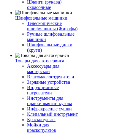
Шланги (рукава)
окрасочные
Шлифовальные машинки
Телескопические
шлифмашины (Жирафы)
Ручные шлифовальные
машинки
Шлифовальные диски
(круги)
Товары для автосервиса
Аксессуары для
мастерской
Влагомаслоотделители
Зарядные устройства
Индукционные
нагреватели
Инструменты для
правки вмятин кузова
Инфракрасные сушки
Клепальный инструмент
Краскопульты
Мойки для
краскопультов