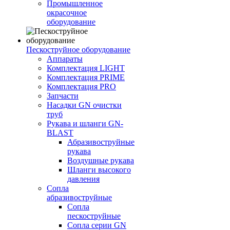
Промышленное
окрасочное
оборудование
Пескоструйное оборудование
Аппараты
Комплектация LIGHT
Комплектация PRIME
Комплектация PRO
Запчасти
Насадки GN очистки
труб
Рукава и шланги GN-
BLAST
Абразивоструйные
рукава
Воздушные рукава
Шланги высокого
давления
Сопла
абразивоструйные
Сопла
пескоструйные
Сопла серии GN