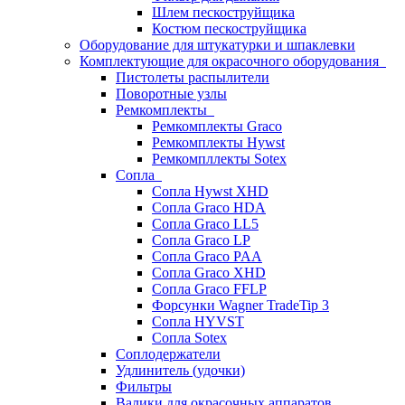
Шлем пескоструйщика
Костюм пескоструйщика
Оборудование для штукатурки и шпаклевки
Комплектующие для окрасочного оборудования
Пистолеты распылители
Поворотные узлы
Ремкомплекты
Ремкомплекты Graco
Ремкомплекты Hywst
Ремкомпллекты Sotex
Сопла
Сопла Hywst XHD
Сопла Graco HDA
Сопла Graco LL5
Сопла Graco LP
Сопла Graco PAA
Сопла Graco XHD
Сопла Graco FFLP
Форсунки Wagner TradeTip 3
Сопла HYVST
Сопла Sotex
Соплодержатели
Удлинитель (удочки)
Фильтры
Валики для окрасочных аппаратов