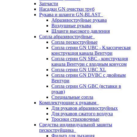
Запчасти
Насадки GN очистки труб
Рукава и шланги GN-BLAST
Абразивоструйные рукава
Воздушные рукава
Шланги высокого давления
Сопла абразивоструйные
Сопла пескоструйные
Сопла серии GN UBC - Классическая
конструкция канала Вентури
Сопла серии GN SBC - конструкция
канала Вентури c входным конусом
Сопла серии GN UBC XL
Сопла серии GN DVBC с двойным
Вентури
Сопла серии GN GBC (вставки в
рукав)
Специальные сопла
Комплектующие к рукавам
Для рукавов абразивоструйных
Для рукавов сжатого воздуха
Тросики страховочные
Средства индивидуальной защиты
пескоструйщика
Фильтр для дыхания