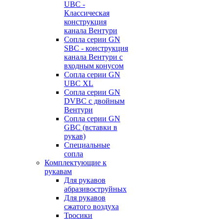
UBC -
Классическая
конструкция
канала Вентури
Сопла серии GN
SBC - конструкция
канала Вентури c
входным конусом
Сопла серии GN
UBC XL
Сопла серии GN
DVBC с двойным
Вентури
Сопла серии GN
GBC (вставки в
рукав)
Специальные
сопла
Комплектующие к
рукавам
Для рукавов
абразивоструйных
Для рукавов
сжатого воздуха
Тросики