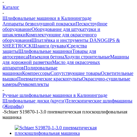
-
Каталог
-
Шлифовальные машинки в Калининграде
Аппараты безвоздушной покраски
Пескоструйное
оборудование
Оборудование для штукатурки и
шпаклевки
Комплектующие для окрасочного
оборудования
Шпатлёвка и инструменты DANOGIPS &
SHEETROCK
Шланги (рукава)
Средства
защиты
Шлифовальные машинки
Товары для
автосервиса
Инъекция бетона
Ходули строительные
Машины
для дорожной разметки
Масло для окрасочных
аппаратов
Полировальные
машинки
Компрессоры
Сопутствующие товары
Осветительные
вышки
Пневматические краскопульты
Окрасочно-сушильные
камеры
Ремкомплекты
-
Ручные шлифовальные машинки в Калининграде
Шлифовальные диски (круги)
Телескопические шлифмашины
(Жирафы)
-
Schtaer S19870-1-3.0 пневматическая плоскошлифовальная
машинка