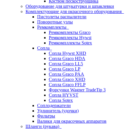
Костюм пескоструйщика
Оборудование для штукатурки и шпаклевки
Комплектующие для окрасочного оборудования
Пистолеты распылители
Поворотные узлы
Ремкомплекты
Ремкомплекты Graco
Ремкомплекты Hywst
Ремкомпллекты Sotex
Сопла
Сопла Hywst XHD
Сопла Graco HDA
Сопла Graco LL5
Сопла Graco LP
Сопла Graco PAA
Сопла Graco XHD
Сопла Graco FFLP
Форсунки Wagner TradeTip 3
Сопла HYVST
Сопла Sotex
Соплодержатели
Удлинитель (удочки)
Фильтры
Валики для окрасочных аппаратов
Шланги (рукава)