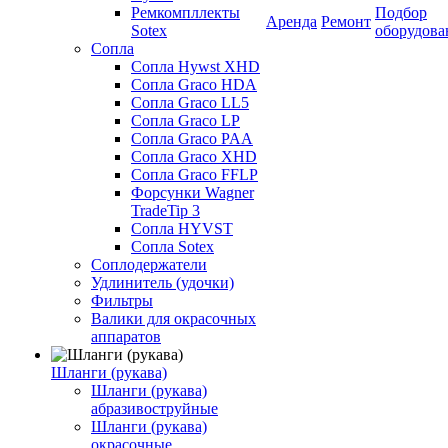
Ремкомпллекты
Подбор
Аренда
Ремонт
Sotex
оборудова
Сопла
Сопла Hywst XHD
Сопла Graco HDA
Сопла Graco LL5
Сопла Graco LP
Сопла Graco PAA
Сопла Graco XHD
Сопла Graco FFLP
Форсунки Wagner
TradeTip 3
Сопла HYVST
Сопла Sotex
Соплодержатели
Удлинитель (удочки)
Фильтры
Валики для окрасочных
аппаратов
Шланги (рукава)
Шланги (рукава)
абразивоструйные
Шланги (рукава)
окрасочные