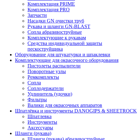
Комплектация PRIME
Комплектация PRO
Запчасти
Насадки GN очистки труб
Рукава и шланги GN-BLAST
Сопла абразивоструйные
Комплектующие к рукавам
Средства индивидуальной защиты
пескоструйщика
Оборудование для штукатурки и шпаклевки
Комплектующие для окрасочного оборудования
Пистолеты распылители
Поворотные узлы
Ремкомплекты
Сопла
Соплодержатели
Удлинитель (удочки)
Фильтры
Валики для окрасочных аппаратов
Шпатлёвка и инструменты DANOGIPS & SHEETROCK
Шпатлевка
Инструменты
Аксессуары
Шланги (рукава)
Шланги (рукава) абразивоструйные