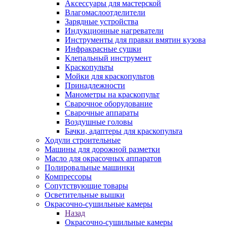
Аксессуары для мастерской
Влагомаслоотделители
Зарядные устройства
Индукционные нагреватели
Инструменты для правки вмятин кузова
Инфракрасные сушки
Клепальный инструмент
Краскопульты
Мойки для краскопультов
Принадлежности
Манометры на краскопульт
Сварочное оборудование
Сварочные аппараты
Воздушные головы
Бачки, адаптеры для краскопульта
Ходули строительные
Машины для дорожной разметки
Масло для окрасочных аппаратов
Полировальные машинки
Компрессоры
Сопутствующие товары
Осветительные вышки
Окрасочно-сушильные камеры
Назад
Окрасочно-сушильные камеры