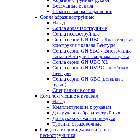
Абразивоструйные рукава
Воздушные рукава
Шланги высокого давления
Сопла абразивоструйные
Назад
Сопла абразивоструйные
Сопла пескоструйные
Сопла серии GN UBC - Классическая
конструкция канала Вентури
Сопла серии GN SBC - конструкция
канала Вентури c входным конусом
Сопла серии GN UBC XL
Сопла серии GN DVBC с двойным
Вентури
Сопла серии GN GBC (вставки в
рукав)
Специальные сопла
Комплектующие к рукавам
Назад
Комплектующие к рукавам
Для рукавов абразивоструйных
Для рукавов сжатого воздуха
Тросики страховочные
Средства индивидуальной защиты
пескоструйщика