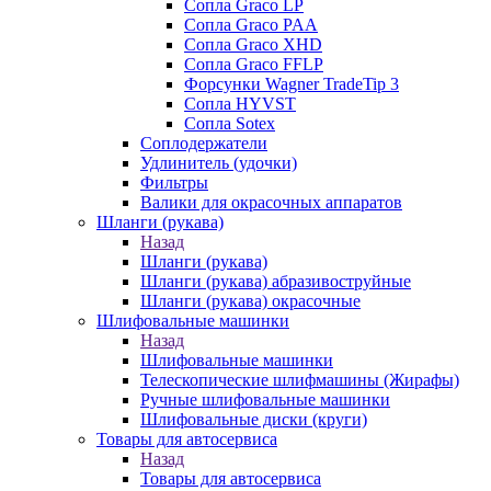
Сопла Graco LP
Сопла Graco PAA
Сопла Graco XHD
Сопла Graco FFLP
Форсунки Wagner TradeTip 3
Сопла HYVST
Сопла Sotex
Соплодержатели
Удлинитель (удочки)
Фильтры
Валики для окрасочных аппаратов
Шланги (рукава)
Назад
Шланги (рукава)
Шланги (рукава) абразивоструйные
Шланги (рукава) окрасочные
Шлифовальные машинки
Назад
Шлифовальные машинки
Телескопические шлифмашины (Жирафы)
Ручные шлифовальные машинки
Шлифовальные диски (круги)
Товары для автосервиса
Назад
Товары для автосервиса