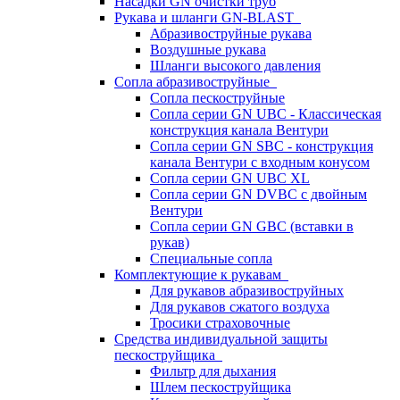
Насадки GN очистки труб
Рукава и шланги GN-BLAST
Абразивоструйные рукава
Воздушные рукава
Шланги высокого давления
Сопла абразивоструйные
Сопла пескоструйные
Сопла серии GN UBC - Классическая
конструкция канала Вентури
Сопла серии GN SBC - конструкция
канала Вентури c входным конусом
Сопла серии GN UBC XL
Сопла серии GN DVBC с двойным
Вентури
Сопла серии GN GBC (вставки в
рукав)
Специальные сопла
Комплектующие к рукавам
Для рукавов абразивоструйных
Для рукавов сжатого воздуха
Тросики страховочные
Средства индивидуальной защиты
пескоструйщика
Фильтр для дыхания
Шлем пескоструйщика