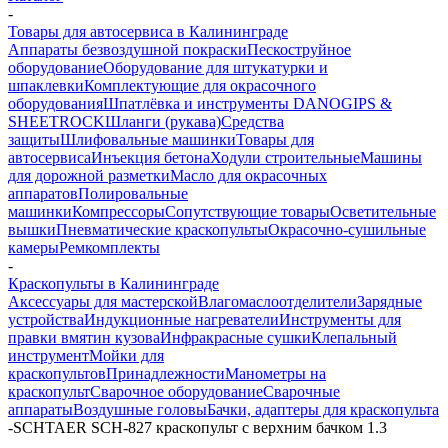
-
Товары для автосервиса в Калининграде
Аппараты безвоздушной покраски
Пескоструйное
оборудование
Оборудование для штукатурки и
шпаклевки
Комплектующие для окрасочного
оборудования
Шпатлёвка и инструменты DANOGIPS &
SHEETROCK
Шланги (рукава)
Средства
защиты
Шлифовальные машинки
Товары для
автосервиса
Инъекция бетона
Ходули строительные
Машины
для дорожной разметки
Масло для окрасочных
аппаратов
Полировальные
машинки
Компрессоры
Сопутствующие товары
Осветительные
вышки
Пневматические краскопульты
Окрасочно-сушильные
камеры
Ремкомплекты
-
Краскопульты в Калининграде
Аксессуары для мастерской
Влагомаслоотделители
Зарядные
устройства
Индукционные нагреватели
Инструменты для
правки вмятин кузова
Инфракрасные сушки
Клепальный
инструмент
Мойки для
краскопультов
Принадлежности
Манометры на
краскопульт
Сварочное оборудование
Сварочные
аппараты
Воздушные головы
Бачки, адаптеры для краскопульта
-
SCHTAER SCH-827 краскопульт с верхним бачком 1.3