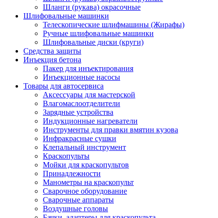
Шланги (рукава) окрасочные
Шлифовальные машинки
Телескопические шлифмашины (Жирафы)
Ручные шлифовальные машинки
Шлифовальные диски (круги)
Средства защиты
Инъекция бетона
Пакер для инъектирования
Инъекционные насосы
Товары для автосервиса
Аксессуары для мастерской
Влагомаслоотделители
Зарядные устройства
Индукционные нагреватели
Инструменты для правки вмятин кузова
Инфракрасные сушки
Клепальный инструмент
Краскопульты
Мойки для краскопультов
Принадлежности
Манометры на краскопульт
Сварочное оборудование
Сварочные аппараты
Воздушные головы
Бачки, адаптеры для краскопульта