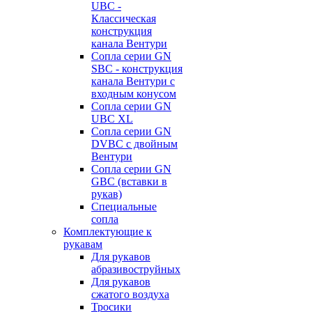
UBC -
Классическая
конструкция
канала Вентури
Сопла серии GN
SBC - конструкция
канала Вентури c
входным конусом
Сопла серии GN
UBC XL
Сопла серии GN
DVBC с двойным
Вентури
Сопла серии GN
GBC (вставки в
рукав)
Специальные
сопла
Комплектующие к
рукавам
Для рукавов
абразивоструйных
Для рукавов
сжатого воздуха
Тросики