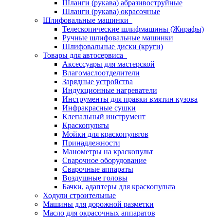
Шланги (рукава) абразивоструйные
Шланги (рукава) окрасочные
Шлифовальные машинки
Телескопические шлифмашины (Жирафы)
Ручные шлифовальные машинки
Шлифовальные диски (круги)
Товары для автосервиса
Аксессуары для мастерской
Влагомаслоотделители
Зарядные устройства
Индукционные нагреватели
Инструменты для правки вмятин кузова
Инфракрасные сушки
Клепальный инструмент
Краскопульты
Мойки для краскопультов
Принадлежности
Манометры на краскопульт
Сварочное оборудование
Сварочные аппараты
Воздушные головы
Бачки, адаптеры для краскопульта
Ходули строительные
Машины для дорожной разметки
Масло для окрасочных аппаратов