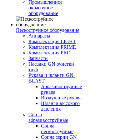
Промышленное
окрасочное
оборудование
Пескоструйное оборудование
Аппараты
Комплектация LIGHT
Комплектация PRIME
Комплектация PRO
Запчасти
Насадки GN очистки
труб
Рукава и шланги GN-
BLAST
Абразивоструйные
рукава
Воздушные рукава
Шланги высокого
давления
Сопла
абразивоструйные
Сопла
пескоструйные
Сопла серии GN