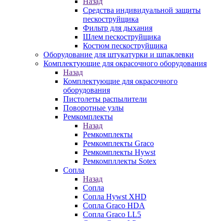
Назад
Средства индивидуальной защиты
пескоструйщика
Фильтр для дыхания
Шлем пескоструйщика
Костюм пескоструйщика
Оборудование для штукатурки и шпаклевки
Комплектующие для окрасочного оборудования
Назад
Комплектующие для окрасочного
оборудования
Пистолеты распылители
Поворотные узлы
Ремкомплекты
Назад
Ремкомплекты
Ремкомплекты Graco
Ремкомплекты Hywst
Ремкомпллекты Sotex
Сопла
Назад
Сопла
Сопла Hywst XHD
Сопла Graco HDA
Сопла Graco LL5