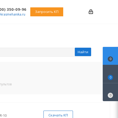
800) 350-09-96
Запросить КП
@krasmehanika.ru
Найти
0
0
пультов
0
Скачать КП
R-10