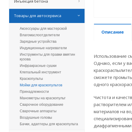
Инъекция бетона
Товары для автосервиса
Аксессуары для мастерской
Описание
Влагомаслоотделители
Зарядные устройства
Индукционные нагреватели
Инструменты для правки вмятин
Использование см
кузова
Однако, если у в
Инфракрасные сушки
краскораспылител
Клепальный инструмент
сможете промыть 
Краскопульты
одного краскорас
Мойки для краскопультов
Принадлежности
Чистота и качест
Манометры на краскопульт
растворителем и
Сварочное оборудование
материалов на во
Сварочные аппараты
Воздушные головы
специализирован
Бачки, адаптеры для краскопульта
диафрагменными 