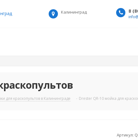
8 (
Калининград
нград
info
 краскопультов
ки для краскопультов в Калининграде
-
Drester QR-10 мойка для краско
Артикул:
Q