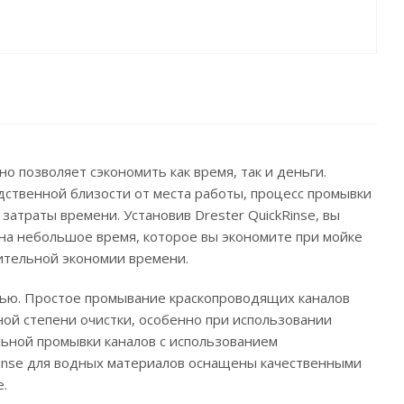
о позволяет сэкономить как время, так и деньги.
едственной близости от места работы, процесс промывки
затраты времени. Установив Drester QuickRinse, вы
 на небольшое время, которое вы экономите при мойке
чительной экономии времени.
тью. Простое промывание краскопроводящих каналов
ой степени очистки, особенно при использовании
льной промывки каналов с использованием
inse для водных материалов оснащены качественными
.