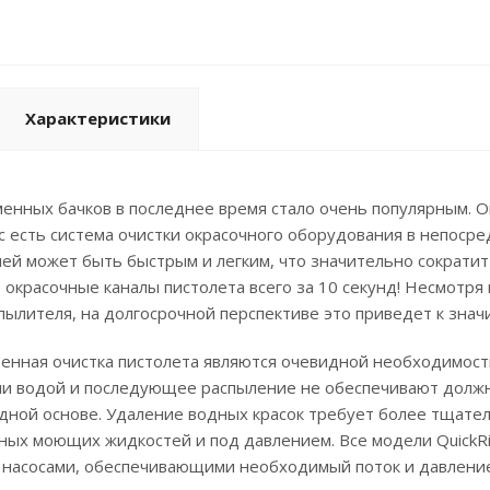
Характеристики
енных бачков в последнее время стало очень популярным. Он
ас есть система очистки окрасочного оборудования в непоср
ей может быть быстрым и легким, что значительно сократит 
окрасочные каналы пистолета всего за 10 секунд! Несмотря
пылителя, на долгосрочной перспективе это приведет к зна
венная очистка пистолета являются очевидной необходимос
ли водой и последующее распыление не обеспечивают должн
дной основе. Удаление водных красок требует более тщате
ных моющих жидкостей и под давлением. Все модели QuickR
насосами, обеспечивающими необходимый поток и давление