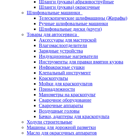
Шланги (рукава) абразивоструйные
Шланги (рукава) окрасочные
Шлифовальные машинки
Телескопические шлифмашины (Жирафы)
Ручные шлифовальные машинки
Шлифовальные диски (круги)
Товары для автосервиса
Аксессуары для мастерской
Влагомаслоотделители
Зарядные устройства
Индукционные нагреватели
Инструменты для правки вмятин кузова
Инфракрасные сушки
Клепальный инструмент
Краскопульты
Мойки для краскопультов
Принадлежности
Манометры на краскопульт
Сварочное оборудование
Сварочные аппараты
Воздушные головы
Бачки, адаптеры для краскопульта
Ходули строительные
Машины для дорожной разметки
Масло для окрасочных аппаратов