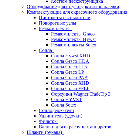
Костюм пескоструйщика
Оборудование для штукатурки и шпаклевки
Комплектующие для окрасочного оборудования
Пистолеты распылители
Поворотные узлы
Ремкомплекты
Ремкомплекты Graco
Ремкомплекты Hywst
Ремкомпллекты Sotex
Сопла
Сопла Hywst XHD
Сопла Graco HDA
Сопла Graco LL5
Сопла Graco LP
Сопла Graco PAA
Сопла Graco XHD
Сопла Graco FFLP
Форсунки Wagner TradeTip 3
Сопла HYVST
Сопла Sotex
Соплодержатели
Удлинитель (удочки)
Фильтры
Валики для окрасочных аппаратов
Шланги (рукава)