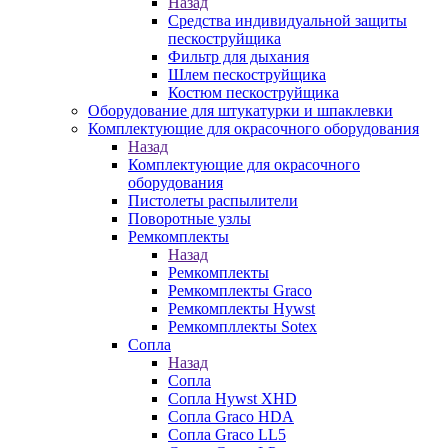
Назад
Средства индивидуальной защиты
пескоструйщика
Фильтр для дыхания
Шлем пескоструйщика
Костюм пескоструйщика
Оборудование для штукатурки и шпаклевки
Комплектующие для окрасочного оборудования
Назад
Комплектующие для окрасочного
оборудования
Пистолеты распылители
Поворотные узлы
Ремкомплекты
Назад
Ремкомплекты
Ремкомплекты Graco
Ремкомплекты Hywst
Ремкомпллекты Sotex
Сопла
Назад
Сопла
Сопла Hywst XHD
Сопла Graco HDA
Сопла Graco LL5