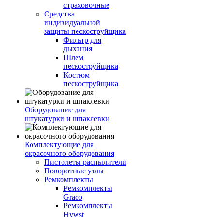
страховочные
Средства
индивидуальной
защиты пескоструйщика
Фильтр для
дыхания
Шлем
пескоструйщика
Костюм
пескоструйщика
Оборудование для
штукатурки и шпаклевки
Комплектующие для
окрасочного оборудования
Пистолеты распылители
Поворотные узлы
Ремкомплекты
Ремкомплекты
Graco
Ремкомплекты
Hywst