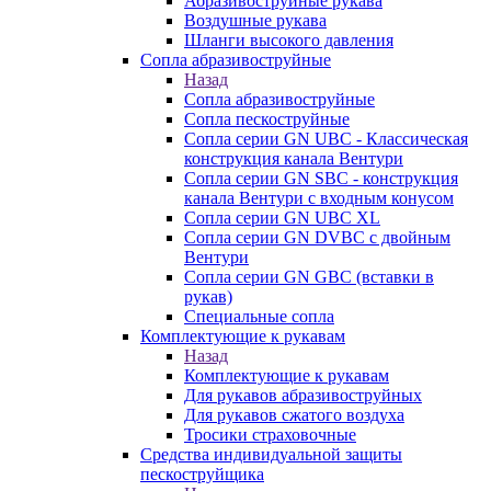
Абразивоструйные рукава
Воздушные рукава
Шланги высокого давления
Сопла абразивоструйные
Назад
Сопла абразивоструйные
Сопла пескоструйные
Сопла серии GN UBC - Классическая
конструкция канала Вентури
Сопла серии GN SBC - конструкция
канала Вентури c входным конусом
Сопла серии GN UBC XL
Сопла серии GN DVBC с двойным
Вентури
Сопла серии GN GBC (вставки в
рукав)
Специальные сопла
Комплектующие к рукавам
Назад
Комплектующие к рукавам
Для рукавов абразивоструйных
Для рукавов сжатого воздуха
Тросики страховочные
Средства индивидуальной защиты
пескоструйщика