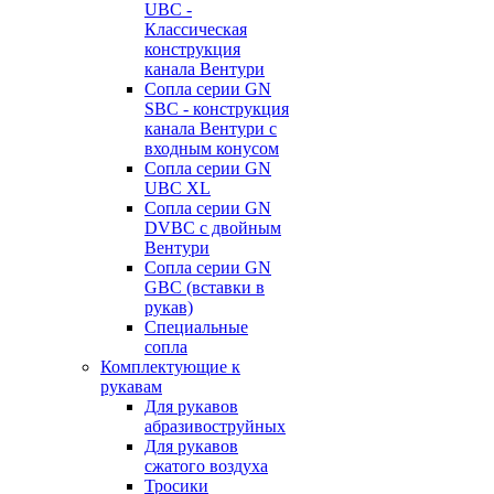
UBC -
Классическая
конструкция
канала Вентури
Сопла серии GN
SBC - конструкция
канала Вентури c
входным конусом
Сопла серии GN
UBC XL
Сопла серии GN
DVBC с двойным
Вентури
Сопла серии GN
GBC (вставки в
рукав)
Специальные
сопла
Комплектующие к
рукавам
Для рукавов
абразивоструйных
Для рукавов
сжатого воздуха
Тросики