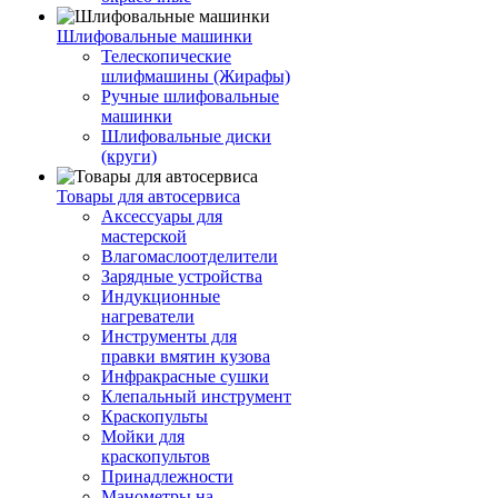
Шлифовальные машинки
Телескопические
шлифмашины (Жирафы)
Ручные шлифовальные
машинки
Шлифовальные диски
(круги)
Товары для автосервиса
Аксессуары для
мастерской
Влагомаслоотделители
Зарядные устройства
Индукционные
нагреватели
Инструменты для
правки вмятин кузова
Инфракрасные сушки
Клепальный инструмент
Краскопульты
Мойки для
краскопультов
Принадлежности
Манометры на