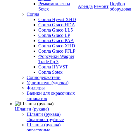
Ремкомпллекты
Подбор
Аренда
Ремонт
Sotex
оборудова
Сопла
Сопла Hywst XHD
Сопла Graco HDA
Сопла Graco LL5
Сопла Graco LP
Сопла Graco PAA
Сопла Graco XHD
Сопла Graco FFLP
Форсунки Wagner
TradeTip 3
Сопла HYVST
Сопла Sotex
Соплодержатели
Удлинитель (удочки)
Фильтры
Валики для окрасочных
аппаратов
Шланги (рукава)
Шланги (рукава)
абразивоструйные
Шланги (рукава)
окрасочные