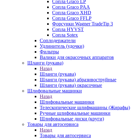
Сопла Graco LP
Сопла Graco PAA
Сопла Graco XHD
Сопла Graco FFLP
Форсунки Wagner TradeTip 3
Сопла HYVST
Сопла Sotex
Соплодержатели
Удлинитель (удочки)
Фильтры
Валики для окрасочных аппаратов
Шланги (рукава)
Назад
Шланги (рукава)
Шланги (рукава) абразивоструйные
Шланги (рукава) окрасочные
Шлифовальные машинки
Назад
Шлифовальные машинки
Телескопические шлифмашины (Жирафы)
Ручные шлифовальные машинки
Шлифовальные диски (круги)
Товары для автосервиса
Назад
Товары для автосервиса