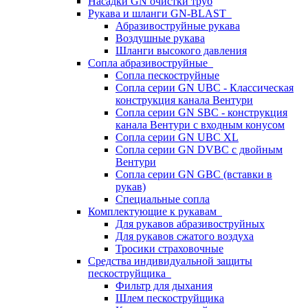
Насадки GN очистки труб
Рукава и шланги GN-BLAST
Абразивоструйные рукава
Воздушные рукава
Шланги высокого давления
Сопла абразивоструйные
Сопла пескоструйные
Сопла серии GN UBC - Классическая
конструкция канала Вентури
Сопла серии GN SBC - конструкция
канала Вентури c входным конусом
Сопла серии GN UBC XL
Сопла серии GN DVBC с двойным
Вентури
Сопла серии GN GBC (вставки в
рукав)
Специальные сопла
Комплектующие к рукавам
Для рукавов абразивоструйных
Для рукавов сжатого воздуха
Тросики страховочные
Средства индивидуальной защиты
пескоструйщика
Фильтр для дыхания
Шлем пескоструйщика