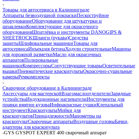
-
Товары для автосервиса в Калининграде
Аппараты безвоздушной покраски
Пескоструйное
оборудование
Оборудование для штукатурки и
шпаклевки
Комплектующие для окрасочного
оборудования
Шпатлёвка и инструменты DANOGIPS &
SHEETROCK
Шланги (рукава)
Средства
защиты
Шлифовальные машинки
Товары для
автосервиса
Инъекция бетона
Ходули строительные
Машины
для дорожной разметки
Масло для окрасочных
аппаратов
Полировальные
машинки
Компрессоры
Сопутствующие товары
Осветительные
вышки
Пневматические краскопульты
Окрасочно-сушильные
камеры
Ремкомплекты
-
Сварочное оборудование в Калининграде
Аксессуары для мастерской
Влагомаслоотделители
Зарядные
устройства
Индукционные нагреватели
Инструменты для
правки вмятин кузова
Инфракрасные сушки
Клепальный
инструмент
Краскопульты
Мойки для
краскопультов
Принадлежности
Манометры на
краскопульт
Сварочные аппараты
Воздушные головы
Бачки,
адаптеры для краскопульта
-
GYS GYSPOT EXPERT 400 сварочный аппарат