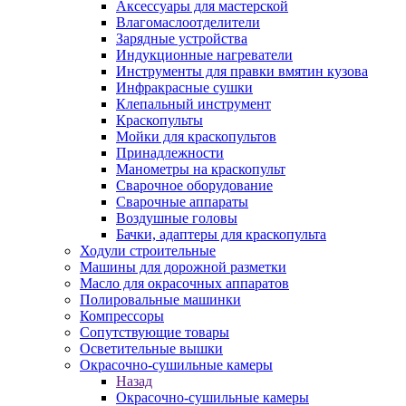
Аксессуары для мастерской
Влагомаслоотделители
Зарядные устройства
Индукционные нагреватели
Инструменты для правки вмятин кузова
Инфракрасные сушки
Клепальный инструмент
Краскопульты
Мойки для краскопультов
Принадлежности
Манометры на краскопульт
Сварочное оборудование
Сварочные аппараты
Воздушные головы
Бачки, адаптеры для краскопульта
Ходули строительные
Машины для дорожной разметки
Масло для окрасочных аппаратов
Полировальные машинки
Компрессоры
Сопутствующие товары
Осветительные вышки
Окрасочно-сушильные камеры
Назад
Окрасочно-сушильные камеры