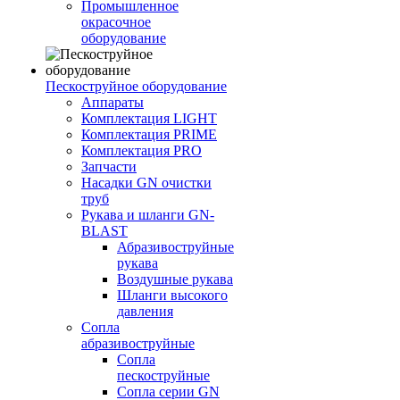
Промышленное
окрасочное
оборудование
Пескоструйное оборудование
Аппараты
Комплектация LIGHT
Комплектация PRIME
Комплектация PRO
Запчасти
Насадки GN очистки
труб
Рукава и шланги GN-
BLAST
Абразивоструйные
рукава
Воздушные рукава
Шланги высокого
давления
Сопла
абразивоструйные
Сопла
пескоструйные
Сопла серии GN