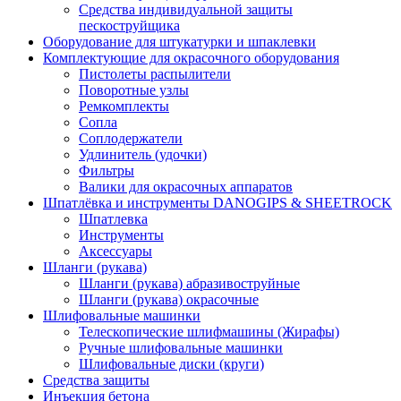
Средства индивидуальной защиты
пескоструйщика
Оборудование для штукатурки и шпаклевки
Комплектующие для окрасочного оборудования
Пистолеты распылители
Поворотные узлы
Ремкомплекты
Сопла
Соплодержатели
Удлинитель (удочки)
Фильтры
Валики для окрасочных аппаратов
Шпатлёвка и инструменты DANOGIPS & SHEETROCK
Шпатлевка
Инструменты
Аксессуары
Шланги (рукава)
Шланги (рукава) абразивоструйные
Шланги (рукава) окрасочные
Шлифовальные машинки
Телескопические шлифмашины (Жирафы)
Ручные шлифовальные машинки
Шлифовальные диски (круги)
Средства защиты
Инъекция бетона