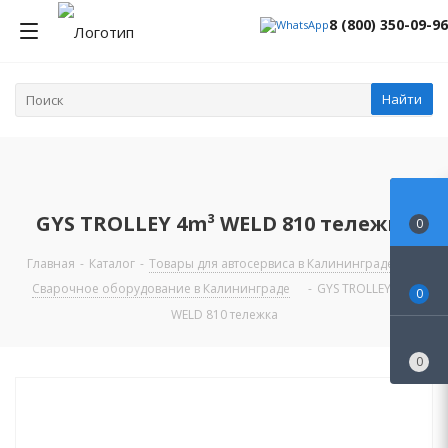
8 (800) 350-09-96
Найти
GYS TROLLEY 4m³ WELD 810 тележка
0
Главная
-
Каталог
-
Товары для автосервиса в Калининграде
-
Сварочное оборудование в Калининграде
-
GYS TROLLEY 4m³
0
WELD 810 тележка
0