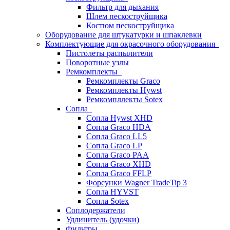
Фильтр для дыхания
Шлем пескоструйщика
Костюм пескоструйщика
Оборудование для штукатурки и шпаклевки
Комплектующие для окрасочного оборудования
Пистолеты распылители
Поворотные узлы
Ремкомплекты
Ремкомплекты Graco
Ремкомплекты Hywst
Ремкомпллекты Sotex
Сопла
Сопла Hywst XHD
Сопла Graco HDA
Сопла Graco LL5
Сопла Graco LP
Сопла Graco PAA
Сопла Graco XHD
Сопла Graco FFLP
Форсунки Wagner TradeTip 3
Сопла HYVST
Сопла Sotex
Соплодержатели
Удлинитель (удочки)
Фильтры