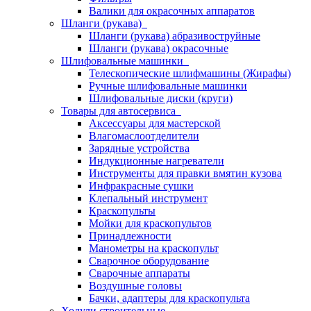
Валики для окрасочных аппаратов
Шланги (рукава)
Шланги (рукава) абразивоструйные
Шланги (рукава) окрасочные
Шлифовальные машинки
Телескопические шлифмашины (Жирафы)
Ручные шлифовальные машинки
Шлифовальные диски (круги)
Товары для автосервиса
Аксессуары для мастерской
Влагомаслоотделители
Зарядные устройства
Индукционные нагреватели
Инструменты для правки вмятин кузова
Инфракрасные сушки
Клепальный инструмент
Краскопульты
Мойки для краскопультов
Принадлежности
Манометры на краскопульт
Сварочное оборудование
Сварочные аппараты
Воздушные головы
Бачки, адаптеры для краскопульта
Ходули строительные