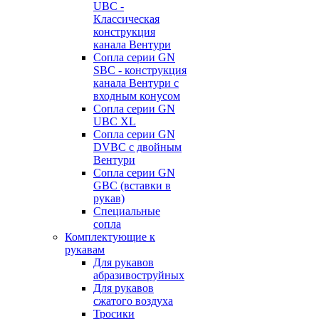
UBC -
Классическая
конструкция
канала Вентури
Сопла серии GN
SBC - конструкция
канала Вентури c
входным конусом
Сопла серии GN
UBC XL
Сопла серии GN
DVBC с двойным
Вентури
Сопла серии GN
GBC (вставки в
рукав)
Специальные
сопла
Комплектующие к
рукавам
Для рукавов
абразивоструйных
Для рукавов
сжатого воздуха
Тросики