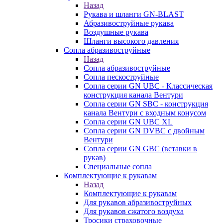
Назад
Рукава и шланги GN-BLAST
Абразивоструйные рукава
Воздушные рукава
Шланги высокого давления
Сопла абразивоструйные
Назад
Сопла абразивоструйные
Сопла пескоструйные
Сопла серии GN UBC - Классическая
конструкция канала Вентури
Сопла серии GN SBC - конструкция
канала Вентури c входным конусом
Сопла серии GN UBC XL
Сопла серии GN DVBC с двойным
Вентури
Сопла серии GN GBC (вставки в
рукав)
Специальные сопла
Комплектующие к рукавам
Назад
Комплектующие к рукавам
Для рукавов абразивоструйных
Для рукавов сжатого воздуха
Тросики страховочные