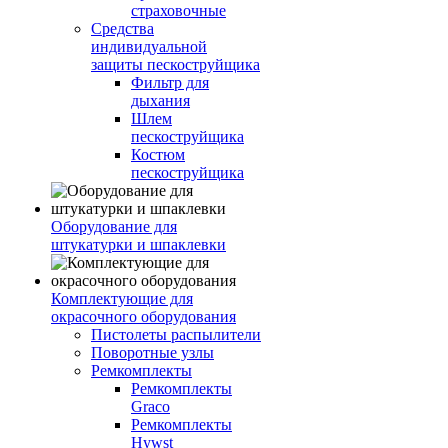
страховочные
Средства
индивидуальной
защиты пескоструйщика
Фильтр для
дыхания
Шлем
пескоструйщика
Костюм
пескоструйщика
Оборудование для
штукатурки и шпаклевки
Комплектующие для
окрасочного оборудования
Пистолеты распылители
Поворотные узлы
Ремкомплекты
Ремкомплекты
Graco
Ремкомплекты
Hywst