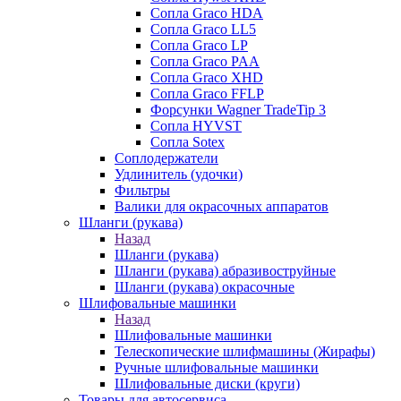
Сопла Graco HDA
Сопла Graco LL5
Сопла Graco LP
Сопла Graco PAA
Сопла Graco XHD
Сопла Graco FFLP
Форсунки Wagner TradeTip 3
Сопла HYVST
Сопла Sotex
Соплодержатели
Удлинитель (удочки)
Фильтры
Валики для окрасочных аппаратов
Шланги (рукава)
Назад
Шланги (рукава)
Шланги (рукава) абразивоструйные
Шланги (рукава) окрасочные
Шлифовальные машинки
Назад
Шлифовальные машинки
Телескопические шлифмашины (Жирафы)
Ручные шлифовальные машинки
Шлифовальные диски (круги)
Товары для автосервиса