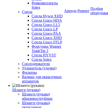
Ремкомпллекты
Sotex
Подбор
Аренда
Ремонт
Сопла
оборудова
Сопла Hywst XHD
Сопла Graco HDA
Сопла Graco LL5
Сопла Graco LP
Сопла Graco PAA
Сопла Graco XHD
Сопла Graco FFLP
Форсунки Wagner
TradeTip 3
Сопла HYVST
Сопла Sotex
Соплодержатели
Удлинитель (удочки)
Фильтры
Валики для окрасочных
аппаратов
Шланги (рукава)
Шланги (рукава)
абразивоструйные
Шланги (рукава)
окрасочные