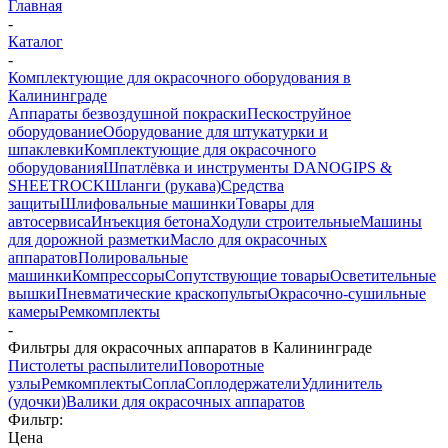
Главная
-
Каталог
-
Комплектующие для окрасочного оборудования в
Калининграде
Аппараты безвоздушной покраски
Пескоструйное
оборудование
Оборудование для штукатурки и
шпаклевки
Комплектующие для окрасочного
оборудования
Шпатлёвка и инструменты DANOGIPS &
SHEETROCK
Шланги (рукава)
Средства
защиты
Шлифовальные машинки
Товары для
автосервиса
Инъекция бетона
Ходули строительные
Машины
для дорожной разметки
Масло для окрасочных
аппаратов
Полировальные
машинки
Компрессоры
Сопутствующие товары
Осветительные
вышки
Пневматические краскопульты
Окрасочно-сушильные
камеры
Ремкомплекты
-
Фильтры для окрасочных аппаратов в Калининграде
Пистолеты распылители
Поворотные
узлы
Ремкомплекты
Сопла
Соплодержатели
Удлинитель
(удочки)
Валики для окрасочных аппаратов
Фильтр:
Цена