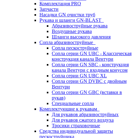
Комплектация PRO
Запчасти
Насадки GN очистки труб
Рукава и шланги GN-BLAST
Абразивоструйные рукава
Воздушные рукава
Шланги высокого давления
Сопла абразивоструйные
Сопла пескоструйные
Сопла серии GN UBC - Классическая
конструкция канала Вентури
Сопла серии GN SBC - конструкция
канала Вентури c входным конусом
Сопла серии GN UBC XL
Сопла серии GN DVBC с двойным
Вентури
Сопла серии GN GBC (вставки в
рукав)
Специальные сопла
Комплектующие к рукавам
Для рукавов абразивоструйных
Для рукавов сжатого воздуха
Тросики страховочные
Средства индивидуальной защиты
пескоструйщика