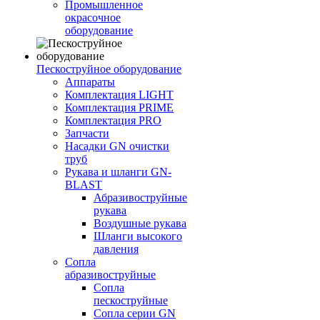
Промышленное
окрасочное
оборудование
Пескоструйное оборудование
Аппараты
Комплектация LIGHT
Комплектация PRIME
Комплектация PRO
Запчасти
Насадки GN очистки
труб
Рукава и шланги GN-
BLAST
Абразивоструйные
рукава
Воздушные рукава
Шланги высокого
давления
Сопла
абразивоструйные
Сопла
пескоструйные
Сопла серии GN