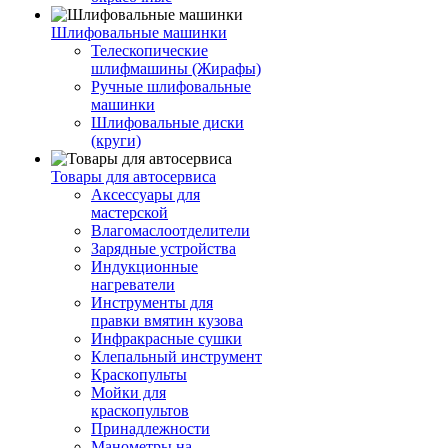
Шлифовальные машинки
Телескопические
шлифмашины (Жирафы)
Ручные шлифовальные
машинки
Шлифовальные диски
(круги)
Товары для автосервиса
Аксессуары для
мастерской
Влагомаслоотделители
Зарядные устройства
Индукционные
нагреватели
Инструменты для
правки вмятин кузова
Инфракрасные сушки
Клепальный инструмент
Краскопульты
Мойки для
краскопультов
Принадлежности
Манометры на