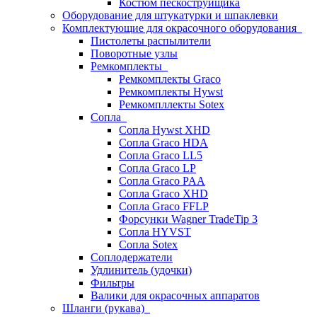
Костюм пескоструйщика
Оборудование для штукатурки и шпаклевки
Комплектующие для окрасочного оборудования
Пистолеты распылители
Поворотные узлы
Ремкомплекты
Ремкомплекты Graco
Ремкомплекты Hywst
Ремкомпллекты Sotex
Сопла
Сопла Hywst XHD
Сопла Graco HDA
Сопла Graco LL5
Сопла Graco LP
Сопла Graco PAA
Сопла Graco XHD
Сопла Graco FFLP
Форсунки Wagner TradeTip 3
Сопла HYVST
Сопла Sotex
Соплодержатели
Удлинитель (удочки)
Фильтры
Валики для окрасочных аппаратов
Шланги (рукава)