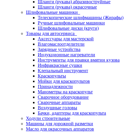
Шланги (рукава) абразивоструйные
Шланги (рукава) окрасочные
Шлифовальные машинки
Телескопические шлифмашины (Жирафы)
Ручные шлифовальные машинки
Шлифовальные диски (круги)
Товары для автосервиса
Аксессуары для мастерской
Влагомаслоотделители
Зарядные устройства
Индукционные нагреватели
Инструменты для правки вмятин кузова
Инфракрасные сушки
Клепальный инструмент
Краскопульты
Мойки для краскопультов
Принадлежности
Манометры на краскопульт
Сварочное оборудование
Сварочные аппараты
Воздушные головы
Бачки, адаптеры для краскопульта
Ходули строительные
Машины для дорожной разметки
Масло для окрасочных аппаратов