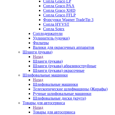
Сопла Graco LP
Сопла Graco PAA
Сопла Graco XHD
Сопла Graco FFLP
Форсунки Wagner TradeTip 3
Сопла HYVST
Сопла Sotex
Соплодержатели
Удлинитель (удочки)
Фильтры
Валики для окрасочных аппаратов
Шланги (рукава)
Назад
Шланги (рукава)
Шланги (рукава) абразивоструйные
Шланги (рукава) окрасочные
Шлифовальные машинки
Назад
Шлифовальные машинки
Телескопические шлифмашины (Жирафы)
Ручные шлифовальные машинки
Шлифовальные диски (круги)
Товары для автосервиса
Назад
Товары для автосервиса