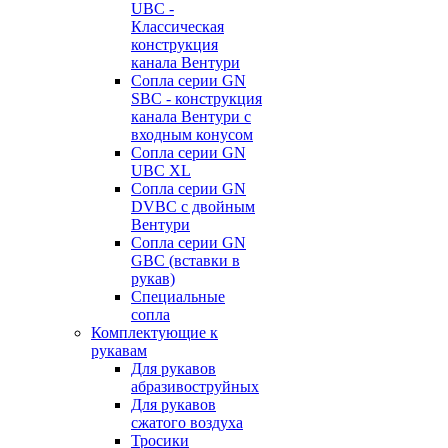
UBC -
Классическая
конструкция
канала Вентури
Сопла серии GN
SBC - конструкция
канала Вентури c
входным конусом
Сопла серии GN
UBC XL
Сопла серии GN
DVBC с двойным
Вентури
Сопла серии GN
GBC (вставки в
рукав)
Специальные
сопла
Комплектующие к
рукавам
Для рукавов
абразивоструйных
Для рукавов
сжатого воздуха
Тросики