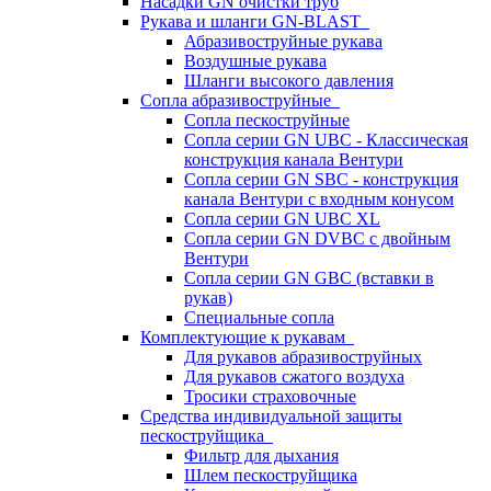
Насадки GN очистки труб
Рукава и шланги GN-BLAST
Абразивоструйные рукава
Воздушные рукава
Шланги высокого давления
Сопла абразивоструйные
Сопла пескоструйные
Сопла серии GN UBC - Классическая
конструкция канала Вентури
Сопла серии GN SBC - конструкция
канала Вентури c входным конусом
Сопла серии GN UBC XL
Сопла серии GN DVBC с двойным
Вентури
Сопла серии GN GBC (вставки в
рукав)
Специальные сопла
Комплектующие к рукавам
Для рукавов абразивоструйных
Для рукавов сжатого воздуха
Тросики страховочные
Средства индивидуальной защиты
пескоструйщика
Фильтр для дыхания
Шлем пескоструйщика