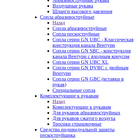
Абразивоструйные рукава
Воздушные рукава
Шланги высокого давления
Сопла абразивоструйные
Назад
Сопла абразивоструйные
Сопла пескоструйные
Сопла серии GN UBC - Классическая
конструкция канала Вентури
Сопла серии GN SBC - конструкция
канала Вентури c входным конусом
Сопла серии GN UBC XL
Сопла серии GN DVBC с двойным
Вентури
Сопла серии GN GBC (вставки в
рукав)
Специальные сопла
Комплектующие к рукавам
Назад
Комплектующие к рукавам
Для рукавов абразивоструйных
Для рукавов сжатого воздуха
Тросики страховочные
Средства индивидуальной защиты
пескоструйщика