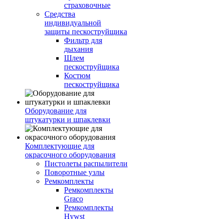
страховочные
Средства
индивидуальной
защиты пескоструйщика
Фильтр для
дыхания
Шлем
пескоструйщика
Костюм
пескоструйщика
Оборудование для
штукатурки и шпаклевки
Комплектующие для
окрасочного оборудования
Пистолеты распылители
Поворотные узлы
Ремкомплекты
Ремкомплекты
Graco
Ремкомплекты
Hywst