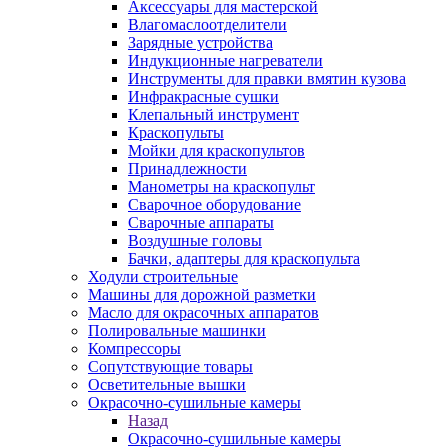
Аксессуары для мастерской
Влагомаслоотделители
Зарядные устройства
Индукционные нагреватели
Инструменты для правки вмятин кузова
Инфракрасные сушки
Клепальный инструмент
Краскопульты
Мойки для краскопультов
Принадлежности
Манометры на краскопульт
Сварочное оборудование
Сварочные аппараты
Воздушные головы
Бачки, адаптеры для краскопульта
Ходули строительные
Машины для дорожной разметки
Масло для окрасочных аппаратов
Полировальные машинки
Компрессоры
Сопутствующие товары
Осветительные вышки
Окрасочно-сушильные камеры
Назад
Окрасочно-сушильные камеры