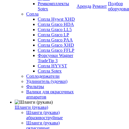
Ремкомпллекты
Подбор
Аренда
Ремонт
Sotex
оборудова
Сопла
Сопла Hywst XHD
Сопла Graco HDA
Сопла Graco LL5
Сопла Graco LP
Сопла Graco PAA
Сопла Graco XHD
Сопла Graco FFLP
Форсунки Wagner
TradeTip 3
Сопла HYVST
Сопла Sotex
Соплодержатели
Удлинитель (удочки)
Фильтры
Валики для окрасочных
аппаратов
Шланги (рукава)
Шланги (рукава)
абразивоструйные
Шланги (рукава)
окрасочные