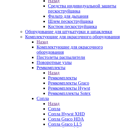
Назад
Средства индивидуальной защиты
пескоструйщика
Фильтр для дыхания
Шлем пескоструйщика
Костюм пескоструйщика
Оборудование для штукатурки и шпаклевки
Комплектующие для окрасочного оборудования
Назад
Комплектующие для окрасочного
оборудования
Пистолеты распылители
Поворотные узлы
Ремкомплекты
Назад
Ремкомплекты
Ремкомплекты Graco
Ремкомплекты Hywst
Ремкомпллекты Sotex
Сопла
Назад
Сопла
Сопла Hywst XHD
Сопла Graco HDA
Сопла Graco LL5