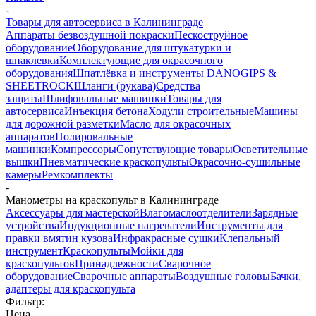
-
Товары для автосервиса в Калининграде
Аппараты безвоздушной покраски
Пескоструйное
оборудование
Оборудование для штукатурки и
шпаклевки
Комплектующие для окрасочного
оборудования
Шпатлёвка и инструменты DANOGIPS &
SHEETROCK
Шланги (рукава)
Средства
защиты
Шлифовальные машинки
Товары для
автосервиса
Инъекция бетона
Ходули строительные
Машины
для дорожной разметки
Масло для окрасочных
аппаратов
Полировальные
машинки
Компрессоры
Сопутствующие товары
Осветительные
вышки
Пневматические краскопульты
Окрасочно-сушильные
камеры
Ремкомплекты
-
Манометры на краскопульт в Калининграде
Аксессуары для мастерской
Влагомаслоотделители
Зарядные
устройства
Индукционные нагреватели
Инструменты для
правки вмятин кузова
Инфракрасные сушки
Клепальный
инструмент
Краскопульты
Мойки для
краскопультов
Принадлежности
Сварочное
оборудование
Сварочные аппараты
Воздушные головы
Бачки,
адаптеры для краскопульта
Фильтр:
Цена