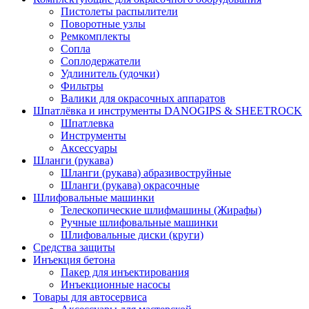
Пистолеты распылители
Поворотные узлы
Ремкомплекты
Сопла
Соплодержатели
Удлинитель (удочки)
Фильтры
Валики для окрасочных аппаратов
Шпатлёвка и инструменты DANOGIPS & SHEETROCK
Шпатлевка
Инструменты
Аксессуары
Шланги (рукава)
Шланги (рукава) абразивоструйные
Шланги (рукава) окрасочные
Шлифовальные машинки
Телескопические шлифмашины (Жирафы)
Ручные шлифовальные машинки
Шлифовальные диски (круги)
Средства защиты
Инъекция бетона
Пакер для инъектирования
Инъекционные насосы
Товары для автосервиса