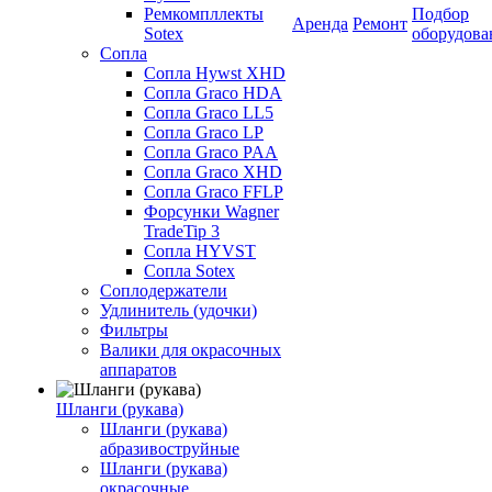
Ремкомпллекты
Подбор
Аренда
Ремонт
Sotex
оборудова
Сопла
Сопла Hywst XHD
Сопла Graco HDA
Сопла Graco LL5
Сопла Graco LP
Сопла Graco PAA
Сопла Graco XHD
Сопла Graco FFLP
Форсунки Wagner
TradeTip 3
Сопла HYVST
Сопла Sotex
Соплодержатели
Удлинитель (удочки)
Фильтры
Валики для окрасочных
аппаратов
Шланги (рукава)
Шланги (рукава)
абразивоструйные
Шланги (рукава)
окрасочные