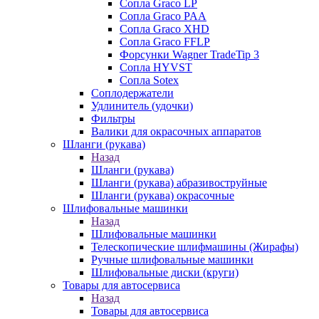
Сопла Graco LP
Сопла Graco PAA
Сопла Graco XHD
Сопла Graco FFLP
Форсунки Wagner TradeTip 3
Сопла HYVST
Сопла Sotex
Соплодержатели
Удлинитель (удочки)
Фильтры
Валики для окрасочных аппаратов
Шланги (рукава)
Назад
Шланги (рукава)
Шланги (рукава) абразивоструйные
Шланги (рукава) окрасочные
Шлифовальные машинки
Назад
Шлифовальные машинки
Телескопические шлифмашины (Жирафы)
Ручные шлифовальные машинки
Шлифовальные диски (круги)
Товары для автосервиса
Назад
Товары для автосервиса