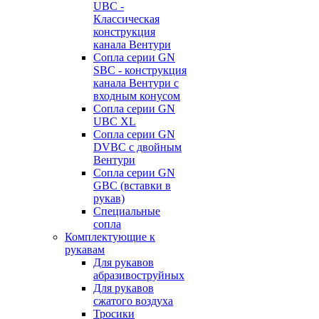
UBC -
Классическая
конструкция
канала Вентури
Сопла серии GN
SBC - конструкция
канала Вентури c
входным конусом
Сопла серии GN
UBC XL
Сопла серии GN
DVBC с двойным
Вентури
Сопла серии GN
GBC (вставки в
рукав)
Специальные
сопла
Комплектующие к
рукавам
Для рукавов
абразивоструйных
Для рукавов
сжатого воздуха
Тросики