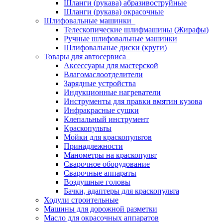
Шланги (рукава) абразивоструйные
Шланги (рукава) окрасочные
Шлифовальные машинки
Телескопические шлифмашины (Жирафы)
Ручные шлифовальные машинки
Шлифовальные диски (круги)
Товары для автосервиса
Аксессуары для мастерской
Влагомаслоотделители
Зарядные устройства
Индукционные нагреватели
Инструменты для правки вмятин кузова
Инфракрасные сушки
Клепальный инструмент
Краскопульты
Мойки для краскопультов
Принадлежности
Манометры на краскопульт
Сварочное оборудование
Сварочные аппараты
Воздушные головы
Бачки, адаптеры для краскопульта
Ходули строительные
Машины для дорожной разметки
Масло для окрасочных аппаратов