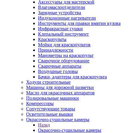
Аксессуары для мастерской
Влагомаслоотделители
Зарядные устройства
Индукционные нагреватели
Инструменты для правки вмятин кузова
Инфракрасные сушки
Клепальный инструмент
Краскопульты
Мойки для краскопультов
Принадлежности
Манометры на краскопульт
Сварочное оборудование
Сварочные аппараты
Воздушные головы
Бачки, адаптеры для краскопульта
Ходули строительные
Машины для дорожной разметки
Масло для окрасочных аппаратов
Полировальные машинки
Компрессоры
Сопутствующие товары
Осветительные вышки
Окрасочно-сушильные камеры
Назад
Окрасочно-сушильные камеры