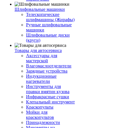
Шлифовальные машинки
Телескопические
шлифмашины (Жирафы)
Ручные шлифовальные
машинки
Шлифовальные диски
(круги)
Товары для автосервиса
Аксессуары для
мастерской
Влагомаслоотделители
Зарядные устройства
Индукционные
нагреватели
Инструменты для
правки вмятин кузова
Инфракрасные сушки
Клепальный инструмент
Краскопульты
Мойки для
краскопультов
Принадлежности
Манометры на