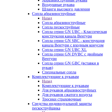
Абразивоструйные рукава
Воздушные рукава
Шланги высокого давления
Сопла абразивоструйные
Назад
Сопла абразивоструйные
Сопла пескоструйные
Сопла серии GN UBC - Классическая
конструкция канала Вентури
Сопла серии GN SBC - конструкция
канала Вентури c входным конусом
Сопла серии GN UBC XL
Сопла серии GN DVBC с двойным
Вентури
Сопла серии GN GBC (вставки в
рукав)
Специальные сопла
Комплектующие к рукавам
Назад
Комплектующие к рукавам
Для рукавов абразивоструйных
Для рукавов сжатого воздуха
Тросики страховочные
Средства индивидуальной защиты
пескоструйщика