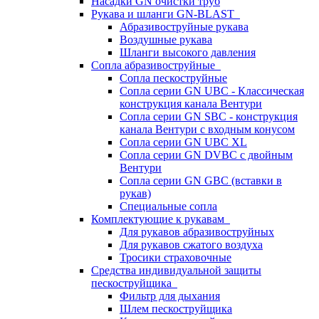
Насадки GN очистки труб
Рукава и шланги GN-BLAST
Абразивоструйные рукава
Воздушные рукава
Шланги высокого давления
Сопла абразивоструйные
Сопла пескоструйные
Сопла серии GN UBC - Классическая
конструкция канала Вентури
Сопла серии GN SBC - конструкция
канала Вентури c входным конусом
Сопла серии GN UBC XL
Сопла серии GN DVBC с двойным
Вентури
Сопла серии GN GBC (вставки в
рукав)
Специальные сопла
Комплектующие к рукавам
Для рукавов абразивоструйных
Для рукавов сжатого воздуха
Тросики страховочные
Средства индивидуальной защиты
пескоструйщика
Фильтр для дыхания
Шлем пескоструйщика