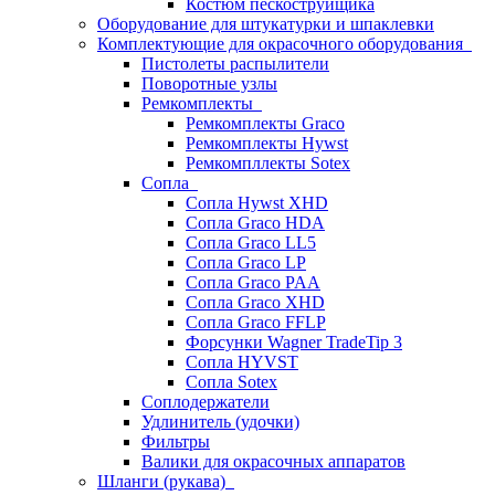
Костюм пескоструйщика
Оборудование для штукатурки и шпаклевки
Комплектующие для окрасочного оборудования
Пистолеты распылители
Поворотные узлы
Ремкомплекты
Ремкомплекты Graco
Ремкомплекты Hywst
Ремкомпллекты Sotex
Сопла
Сопла Hywst XHD
Сопла Graco HDA
Сопла Graco LL5
Сопла Graco LP
Сопла Graco PAA
Сопла Graco XHD
Сопла Graco FFLP
Форсунки Wagner TradeTip 3
Сопла HYVST
Сопла Sotex
Соплодержатели
Удлинитель (удочки)
Фильтры
Валики для окрасочных аппаратов
Шланги (рукава)