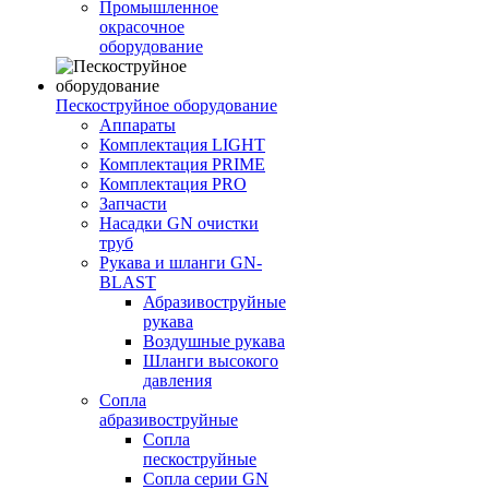
Промышленное
окрасочное
оборудование
Пескоструйное оборудование
Аппараты
Комплектация LIGHT
Комплектация PRIME
Комплектация PRO
Запчасти
Насадки GN очистки
труб
Рукава и шланги GN-
BLAST
Абразивоструйные
рукава
Воздушные рукава
Шланги высокого
давления
Сопла
абразивоструйные
Сопла
пескоструйные
Сопла серии GN