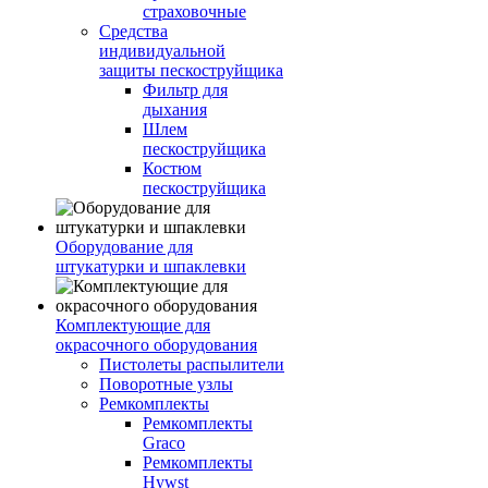
страховочные
Средства
индивидуальной
защиты пескоструйщика
Фильтр для
дыхания
Шлем
пескоструйщика
Костюм
пескоструйщика
Оборудование для
штукатурки и шпаклевки
Комплектующие для
окрасочного оборудования
Пистолеты распылители
Поворотные узлы
Ремкомплекты
Ремкомплекты
Graco
Ремкомплекты
Hywst