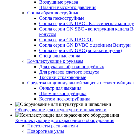
Воздушные рукава
Шланги высокого давления
Сопла абразивоструйные
Сопла пескоструйные
Сопла серии GN UBC - Классическая констру
Сопла серии GN SBC - конструкция канала В
конусом
Сопла серии GN UBC XL
Сопла серии GN DVBC с двойным Вентури
Сопла серии GN GBC (вставки в рукав)
Специальные сопла
Комплектующие к рукавам
Для рукавов абразивоструйных
Для рукавов сжатого воздуха
Тросики страховочные
Средства индивидуальной защиты пескоструйщика
Фильтр для дыхания
Шлем пескоструйщика
Костюм пескоструйщика
Оборудование для штукатурки и шпаклевки
Комплектующие для окрасочного оборудования
Пистолеты распылители
Поворотные узлы