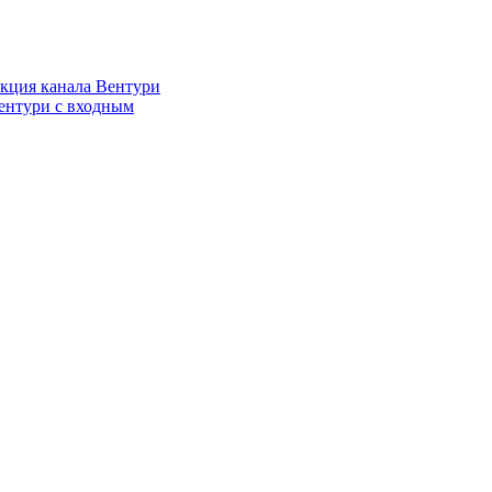
кция канала Вентури
ентури c входным