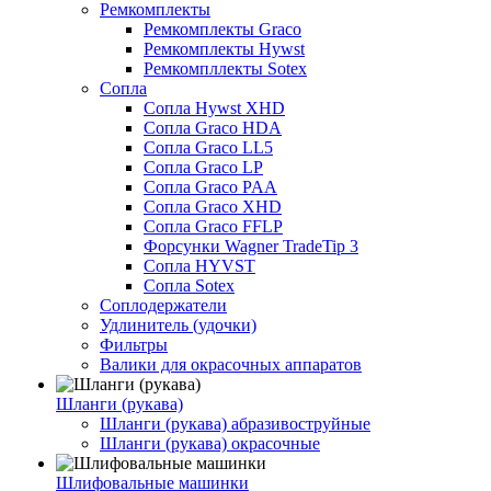
Ремкомплекты
Ремкомплекты Graco
Ремкомплекты Hywst
Ремкомпллекты Sotex
Сопла
Сопла Hywst XHD
Сопла Graco HDA
Сопла Graco LL5
Сопла Graco LP
Сопла Graco PAA
Сопла Graco XHD
Сопла Graco FFLP
Форсунки Wagner TradeTip 3
Сопла HYVST
Сопла Sotex
Соплодержатели
Удлинитель (удочки)
Фильтры
Валики для окрасочных аппаратов
Шланги (рукава)
Шланги (рукава) абразивоструйные
Шланги (рукава) окрасочные
Шлифовальные машинки