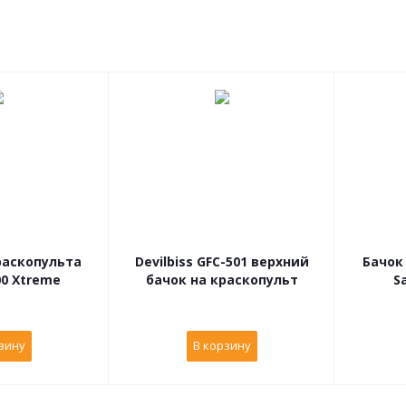
раскопульта
Devilbiss GFC-501 верхний
Бачок
00 Xtreme
бачок на краскопульт
S
зину
В корзину