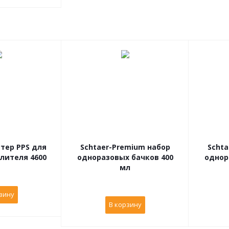
тер PPS для
Schtaer-Premium набор
Schta
лителя 4600
одноразовых бачков 400
однор
мл
зину
В корзину