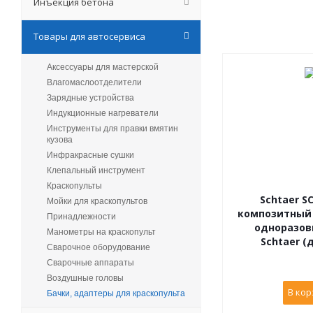
Инъекция бетона
Товары для автосервиса
Аксессуары для мастерской
Влагомаслоотделители
Зарядные устройства
Индукционные нагреватели
Инструменты для правки вмятин
кузова
Инфракрасные сушки
Клепальный инструмент
Краскопульты
Schtaer S
Мойки для краскопультов
композитный
Принадлежности
одноразов
Манометры на краскопульт
Schtaer (
Сварочное оборудование
Сварочные аппараты
Воздушные головы
В кор
Бачки, адаптеры для краскопульта