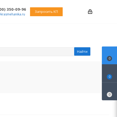
800) 350-09-96
Запросить КП
@krasmehanika.ru
Найти
0
0
0