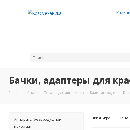
Калини
Бачки, адаптеры для кр
Главная
-
Каталог
-
Товары для автосервиса в Калининграде
-
Бач
Фильтр:
Цена
Аппараты безвоздушной
покраски