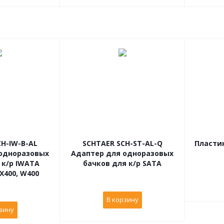
H-IW-B-AL
SCHTAER SCH-ST-AL-Q
Пласти
одноразовых
Адаптер для одноразовых
 к/р IWATA
бачков для к/р SATA
BX400, W400
В корзину
зину