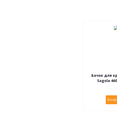
Бачок для к
Sagola 46
В кор