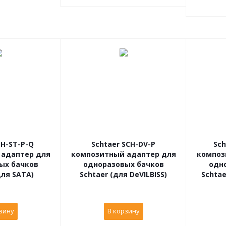
CH-ST-P-Q
Schtaer SCH-DV-P
Sch
 адаптер для
композитный адаптер для
композ
ых бачков
одноразовых бачков
одн
для SATA)
Schtaer (для DeVILBISS)
Schtae
зину
В корзину