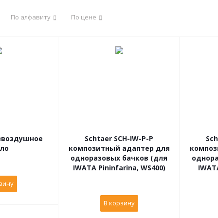
По алфавиту
По цене
звоздушное
Schtaer SCH-IW-P-P
Sch
ло
композитный адаптер для
композ
одноразовых бачков (для
однора
IWATA Pininfarina, WS400)
IWATA
зину
В корзину