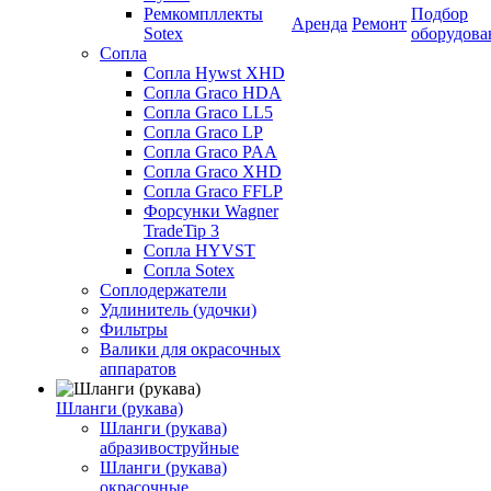
Ремкомпллекты
Подбор
Аренда
Ремонт
Sotex
оборудова
Сопла
Сопла Hywst XHD
Сопла Graco HDA
Сопла Graco LL5
Сопла Graco LP
Сопла Graco PAA
Сопла Graco XHD
Сопла Graco FFLP
Форсунки Wagner
TradeTip 3
Сопла HYVST
Сопла Sotex
Соплодержатели
Удлинитель (удочки)
Фильтры
Валики для окрасочных
аппаратов
Шланги (рукава)
Шланги (рукава)
абразивоструйные
Шланги (рукава)
окрасочные