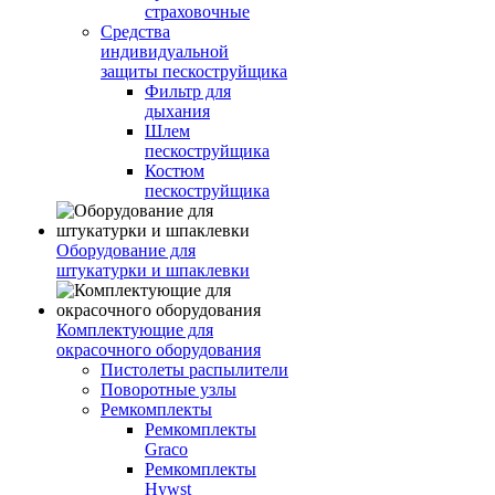
страховочные
Средства
индивидуальной
защиты пескоструйщика
Фильтр для
дыхания
Шлем
пескоструйщика
Костюм
пескоструйщика
Оборудование для
штукатурки и шпаклевки
Комплектующие для
окрасочного оборудования
Пистолеты распылители
Поворотные узлы
Ремкомплекты
Ремкомплекты
Graco
Ремкомплекты
Hywst