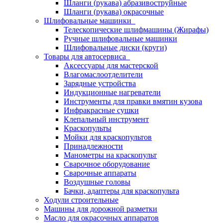
Шланги (рукава) абразивоструйные
Шланги (рукава) окрасочные
Шлифовальные машинки
Телескопические шлифмашины (Жирафы)
Ручные шлифовальные машинки
Шлифовальные диски (круги)
Товары для автосервиса
Аксессуары для мастерской
Влагомаслоотделители
Зарядные устройства
Индукционные нагреватели
Инструменты для правки вмятин кузова
Инфракрасные сушки
Клепальный инструмент
Краскопульты
Мойки для краскопультов
Принадлежности
Манометры на краскопульт
Сварочное оборудование
Сварочные аппараты
Воздушные головы
Бачки, адаптеры для краскопульта
Ходули строительные
Машины для дорожной разметки
Масло для окрасочных аппаратов