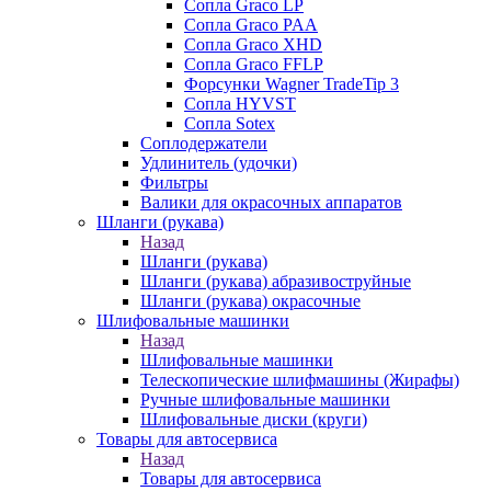
Сопла Graco LP
Сопла Graco PAA
Сопла Graco XHD
Сопла Graco FFLP
Форсунки Wagner TradeTip 3
Сопла HYVST
Сопла Sotex
Соплодержатели
Удлинитель (удочки)
Фильтры
Валики для окрасочных аппаратов
Шланги (рукава)
Назад
Шланги (рукава)
Шланги (рукава) абразивоструйные
Шланги (рукава) окрасочные
Шлифовальные машинки
Назад
Шлифовальные машинки
Телескопические шлифмашины (Жирафы)
Ручные шлифовальные машинки
Шлифовальные диски (круги)
Товары для автосервиса
Назад
Товары для автосервиса