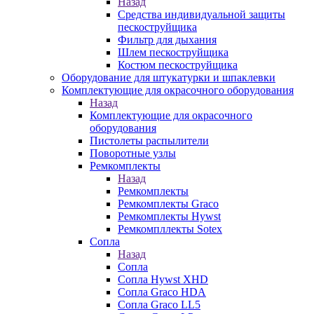
Назад
Средства индивидуальной защиты
пескоструйщика
Фильтр для дыхания
Шлем пескоструйщика
Костюм пескоструйщика
Оборудование для штукатурки и шпаклевки
Комплектующие для окрасочного оборудования
Назад
Комплектующие для окрасочного
оборудования
Пистолеты распылители
Поворотные узлы
Ремкомплекты
Назад
Ремкомплекты
Ремкомплекты Graco
Ремкомплекты Hywst
Ремкомпллекты Sotex
Сопла
Назад
Сопла
Сопла Hywst XHD
Сопла Graco HDA
Сопла Graco LL5