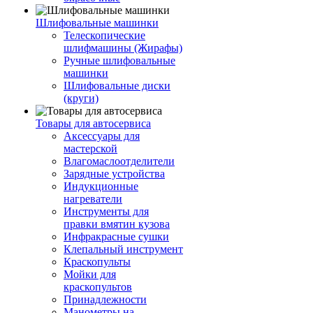
Шлифовальные машинки
Телескопические
шлифмашины (Жирафы)
Ручные шлифовальные
машинки
Шлифовальные диски
(круги)
Товары для автосервиса
Аксессуары для
мастерской
Влагомаслоотделители
Зарядные устройства
Индукционные
нагреватели
Инструменты для
правки вмятин кузова
Инфракрасные сушки
Клепальный инструмент
Краскопульты
Мойки для
краскопультов
Принадлежности
Манометры на