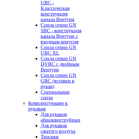
UBC -
Классическая
конструкция
канала Вентури
Сопла серии GN
SBC - конструкция
канала Вентури c
входным конусом
Сопла серии GN
UBC XL
Сопла серии GN
DVBC с двойным
Вентури
Сопла серии GN
GBC (вставки в
рукав)
Специальные
сопла
Комплектующие к
рукавам
Для рукавов
абразивоструйных
Для рукавов
сжатого воздуха
Тросики