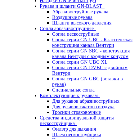
Насадки GN очистки труб
Рукава и шланги GN-BLAST
Абразивоструйные рукава
Воздушные рукава
Шланги высокого давления
Сопла абразивоструйные
Сопла пескоструйные
Сопла серии GN UBC - Классическая
конструкция канала Вентури
Сопла серии GN SBC - конструкция
канала Вентури c входным конусом
Сопла серии GN UBC XL
Сопла серии GN DVBC с двойным
Вентури
Сопла серии GN GBC (вставки в
рукав)
Специальные сопла
Комплектующие к рукавам
Для рукавов абразивоструйных
Для рукавов сжатого воздуха
Тросики страховочные
Средства индивидуальной защиты
пескоструйщика
Фильтр для дыхания
Шлем пескоструйщика