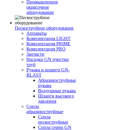
Промышленное
окрасочное
оборудование
Пескоструйное оборудование
Аппараты
Комплектация LIGHT
Комплектация PRIME
Комплектация PRO
Запчасти
Насадки GN очистки
труб
Рукава и шланги GN-
BLAST
Абразивоструйные
рукава
Воздушные рукава
Шланги высокого
давления
Сопла
абразивоструйные
Сопла
пескоструйные
Сопла серии GN