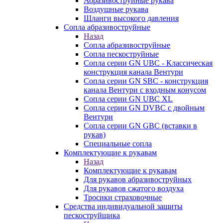
Абразивоструйные рукава
Воздушные рукава
Шланги высокого давления
Сопла абразивоструйные
Назад
Сопла абразивоструйные
Сопла пескоструйные
Сопла серии GN UBC - Классическая
конструкция канала Вентури
Сопла серии GN SBC - конструкция
канала Вентури c входным конусом
Сопла серии GN UBC XL
Сопла серии GN DVBC с двойным
Вентури
Сопла серии GN GBC (вставки в
рукав)
Специальные сопла
Комплектующие к рукавам
Назад
Комплектующие к рукавам
Для рукавов абразивоструйных
Для рукавов сжатого воздуха
Тросики страховочные
Средства индивидуальной защиты
пескоструйщика