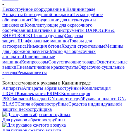
-
Пескоструйное оборудование в Калининграде
Аппараты безвоздушной покраски
Пескоструйное
оборудование
Оборудование для штукатурки и
шпаклевки
Комплектующие для окрасочного
оборудования
Шпатлёвка и инструменты DANOGIPS &
SHEETROCK
Шланги (рукава)
Средства
защиты
Шлифовальные машинки
Товары для
автосервиса
Инъекция бетона
Ходули строительные
Машины
для дорожной разметки
Масло для окрасочных
аппаратов
Полировальные
машинки
Компрессоры
Сопутствующие товары
Осветительные
вышки
Пневматические краскопульты
Окрасочно-сушильные
камеры
Ремкомплекты
-
Комплектующие к рукавам в Калининграде
Аппараты
Аппараты абразивоструйные
Комплектация
LIGHT
Комплектация PRIME
Комплектация
PRO
Запчасти
Насадки GN очистки труб
Рукава и шланги GN-
BLAST
Сопла абразивоструйные
Средства индивидуальной
защиты пескоструйщика
Для рукавов абразивоструйных
Для рукавов сжатого воздуха