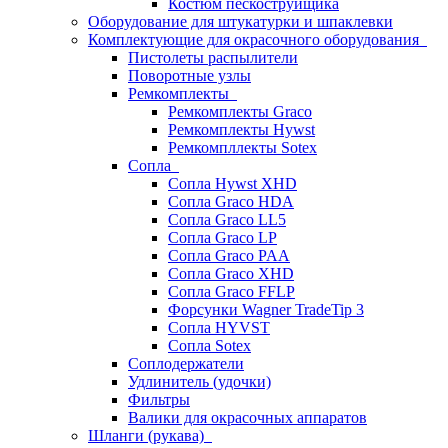
Костюм пескоструйщика
Оборудование для штукатурки и шпаклевки
Комплектующие для окрасочного оборудования
Пистолеты распылители
Поворотные узлы
Ремкомплекты
Ремкомплекты Graco
Ремкомплекты Hywst
Ремкомпллекты Sotex
Сопла
Сопла Hywst XHD
Сопла Graco HDA
Сопла Graco LL5
Сопла Graco LP
Сопла Graco PAA
Сопла Graco XHD
Сопла Graco FFLP
Форсунки Wagner TradeTip 3
Сопла HYVST
Сопла Sotex
Соплодержатели
Удлинитель (удочки)
Фильтры
Валики для окрасочных аппаратов
Шланги (рукава)