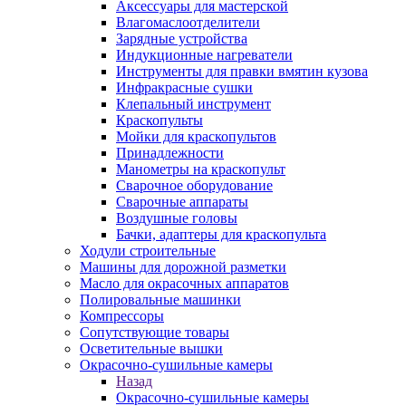
Аксессуары для мастерской
Влагомаслоотделители
Зарядные устройства
Индукционные нагреватели
Инструменты для правки вмятин кузова
Инфракрасные сушки
Клепальный инструмент
Краскопульты
Мойки для краскопультов
Принадлежности
Манометры на краскопульт
Сварочное оборудование
Сварочные аппараты
Воздушные головы
Бачки, адаптеры для краскопульта
Ходули строительные
Машины для дорожной разметки
Масло для окрасочных аппаратов
Полировальные машинки
Компрессоры
Сопутствующие товары
Осветительные вышки
Окрасочно-сушильные камеры
Назад
Окрасочно-сушильные камеры