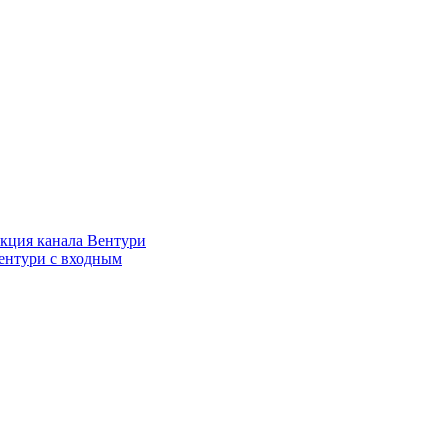
кция канала Вентури
ентури c входным