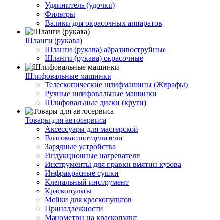
Удлинитель (удочки)
Фильтры
Валики для окрасочных аппаратов
Шланги (рукава)
Шланги (рукава) абразивоструйные
Шланги (рукава) окрасочные
Шлифовальные машинки
Телескопические шлифмашины (Жирафы)
Ручные шлифовальные машинки
Шлифовальные диски (круги)
Товары для автосервиса
Аксессуары для мастерской
Влагомаслоотделители
Зарядные устройства
Индукционные нагреватели
Инструменты для правки вмятин кузова
Инфракрасные сушки
Клепальный инструмент
Краскопульты
Мойки для краскопультов
Принадлежности
Манометры на краскопульт