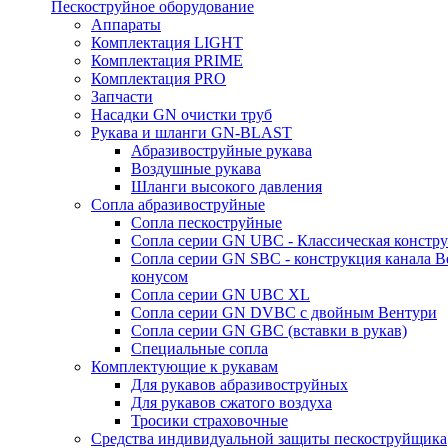
Пескоструйное оборудование
Аппараты
Комплектация LIGHT
Комплектация PRIME
Комплектация PRO
Запчасти
Насадки GN очистки труб
Рукава и шланги GN-BLAST
Абразивоструйные рукава
Воздушные рукава
Шланги высокого давления
Сопла абразивоструйные
Сопла пескоструйные
Сопла серии GN UBC - Классическая констру
Сопла серии GN SBC - конструкция канала В
конусом
Сопла серии GN UBC XL
Сопла серии GN DVBC с двойным Вентури
Сопла серии GN GBC (вставки в рукав)
Специальные сопла
Комплектующие к рукавам
Для рукавов абразивоструйных
Для рукавов сжатого воздуха
Тросики страховочные
Средства индивидуальной защиты пескоструйщика