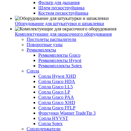
Фильтр для дыхания
Шлем пескоструйщика
Костюм пескоструйщика
Оборудование для штукатурки и шпаклевки
Комплектующие для окрасочного оборудования
Пистолеты распылители
Поворотные узлы
Ремкомплекты
Ремкомплекты Graco
Ремкомплекты Hywst
Ремкомпллекты Sotex
Сопла
Сопла Hywst XHD
Сопла Graco HDA
Сопла Graco LL5
Сопла Graco LP
Сопла Graco PAA
Сопла Graco XHD
Сопла Graco FFLP
Форсунки Wagner TradeTip 3
Сопла HYVST
Сопла Sotex
Соплодержатели