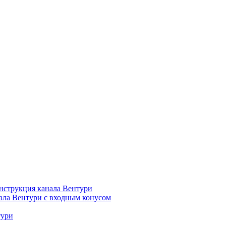
нструкция канала Вентури
ала Вентури c входным конусом
тури