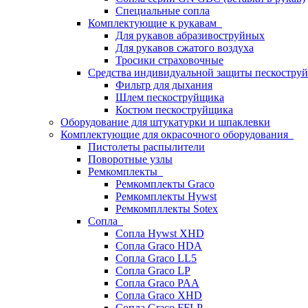
Специальные сопла
Комплектующие к рукавам
Для рукавов абразивоструйных
Для рукавов сжатого воздуха
Тросики страховочные
Средства индивидуальной защиты пескостр
Фильтр для дыхания
Шлем пескоструйщика
Костюм пескоструйщика
Оборудование для штукатурки и шпаклевки
Комплектующие для окрасочного оборудования
Пистолеты распылители
Поворотные узлы
Ремкомплекты
Ремкомплекты Graco
Ремкомплекты Hywst
Ремкомпллекты Sotex
Сопла
Сопла Hywst XHD
Сопла Graco HDA
Сопла Graco LL5
Сопла Graco LP
Сопла Graco PAA
Сопла Graco XHD
Сопла Graco FFLP