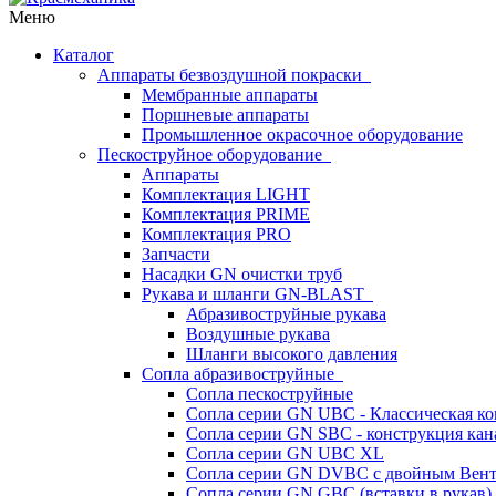
Меню
Каталог
Аппараты безвоздушной покраски
Мембранные аппараты
Поршневые аппараты
Промышленное окрасочное оборудование
Пескоструйное оборудование
Аппараты
Комплектация LIGHT
Комплектация PRIME
Комплектация PRO
Запчасти
Насадки GN очистки труб
Рукава и шланги GN-BLAST
Абразивоструйные рукава
Воздушные рукава
Шланги высокого давления
Сопла абразивоструйные
Сопла пескоструйные
Сопла серии GN UBC - Классическая ко
Сопла серии GN SBC - конструкция кан
Сопла серии GN UBC XL
Сопла серии GN DVBC с двойным Вен
Сопла серии GN GBC (вставки в рукав)