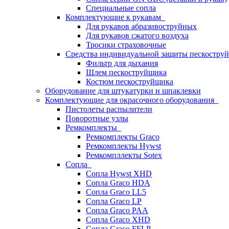
Специальные сопла
Комплектующие к рукавам
Для рукавов абразивоструйных
Для рукавов сжатого воздуха
Тросики страховочные
Средства индивидуальной защиты пескостр
Фильтр для дыхания
Шлем пескоструйщика
Костюм пескоструйщика
Оборудование для штукатурки и шпаклевки
Комплектующие для окрасочного оборудования
Пистолеты распылители
Поворотные узлы
Ремкомплекты
Ремкомплекты Graco
Ремкомплекты Hywst
Ремкомпллекты Sotex
Сопла
Сопла Hywst XHD
Сопла Graco HDA
Сопла Graco LL5
Сопла Graco LP
Сопла Graco PAA
Сопла Graco XHD
Сопла Graco FFLP