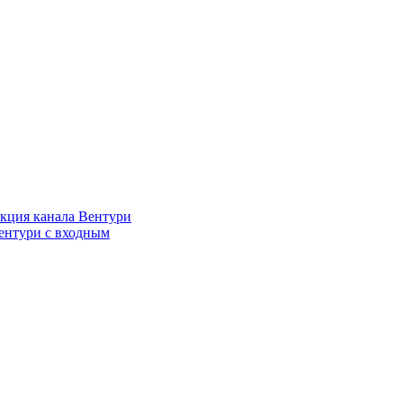
кция канала Вентури
ентури c входным