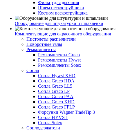
Фильтр для дыхания
Шлем пескоструйщика
Костюм пескоструйщика
Оборудование для штукатурки и шпаклевки
Комплектующие для окрасочного оборудования
Пистолеты распылители
Поворотные узлы
Ремкомплекты
Ремкомплекты Graco
Ремкомплекты Hywst
Ремкомпллекты Sotex
Сопла
Сопла Hywst XHD
Сопла Graco HDA
Сопла Graco LL5
Сопла Graco LP
Сопла Graco PAA
Сопла Graco XHD
Сопла Graco FFLP
Форсунки Wagner TradeTip 3
Сопла HYVST
Сопла Sotex
Соплодержатели