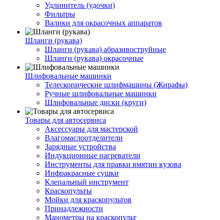
Удлинитель (удочки)
Фильтры
Валики для окрасочных аппаратов
Шланги (рукава)
Шланги (рукава) абразивоструйные
Шланги (рукава) окрасочные
Шлифовальные машинки
Телескопические шлифмашины (Жирафы)
Ручные шлифовальные машинки
Шлифовальные диски (круги)
Товары для автосервиса
Аксессуары для мастерской
Влагомаслоотделители
Зарядные устройства
Индукционные нагреватели
Инструменты для правки вмятин кузова
Инфракрасные сушки
Клепальный инструмент
Краскопульты
Мойки для краскопультов
Принадлежности
Манометры на краскопульт