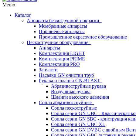
Меню
Каталог
Аппараты безвоздушной покраски
Мембранные аппараты
Поршневые аппараты
Промышленное окрасочное оборудование
Пескоструйное оборудование
Аппараты
Комплектация LIGHT
Комплектация PRIME
Комплектация PRO
Запчасти
Насадки GN очистки труб
Рукава и шланги GN-BLAST
Абразивоструйные рукава
Воздушные рукава
Шланги высокого давления
Сопла абразивоструйные
Сопла пескоструйные
Сопла серии GN UBC - Классическая ко
Сопла серии GN SBC - конструкция кан
Сопла серии GN UBC XL
Сопла серии GN DVBC с двойным Вен
Сопла серии GN GBC (вставки в рукав)