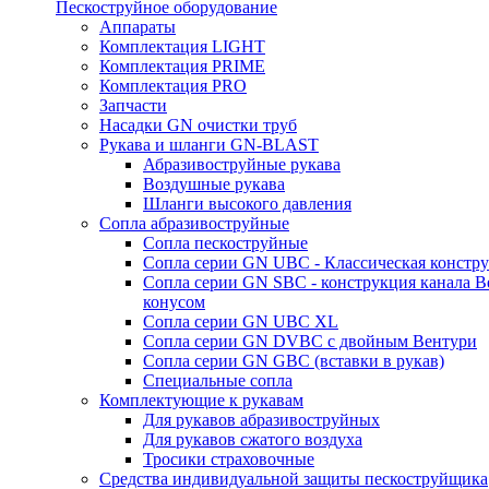
Пескоструйное оборудование
Аппараты
Комплектация LIGHT
Комплектация PRIME
Комплектация PRO
Запчасти
Насадки GN очистки труб
Рукава и шланги GN-BLAST
Абразивоструйные рукава
Воздушные рукава
Шланги высокого давления
Сопла абразивоструйные
Сопла пескоструйные
Сопла серии GN UBC - Классическая констру
Сопла серии GN SBC - конструкция канала В
конусом
Сопла серии GN UBC XL
Сопла серии GN DVBC с двойным Вентури
Сопла серии GN GBC (вставки в рукав)
Специальные сопла
Комплектующие к рукавам
Для рукавов абразивоструйных
Для рукавов сжатого воздуха
Тросики страховочные
Средства индивидуальной защиты пескоструйщика