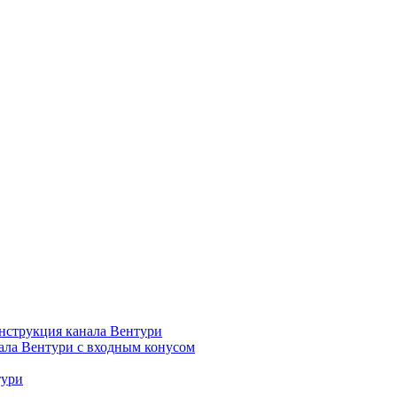
нструкция канала Вентури
ала Вентури c входным конусом
тури