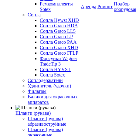
Ремкомпллекты
Подбор
Аренда
Ремонт
Sotex
оборудова
Сопла
Сопла Hywst XHD
Сопла Graco HDA
Сопла Graco LL5
Сопла Graco LP
Сопла Graco PAA
Сопла Graco XHD
Сопла Graco FFLP
Форсунки Wagner
TradeTip 3
Сопла HYVST
Сопла Sotex
Соплодержатели
Удлинитель (удочки)
Фильтры
Валики для окрасочных
аппаратов
Шланги (рукава)
Шланги (рукава)
абразивоструйные
Шланги (рукава)
окрасочные