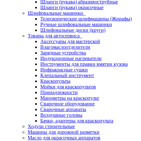
Шланги (рукава) абразивоструйные
Шланги (рукава) окрасочные
Шлифовальные машинки
Телескопические шлифмашины (Жирафы)
Ручные шлифовальные машинки
Шлифовальные диски (круги)
Товары для автосервиса
Аксессуары для мастерской
Влагомаслоотделители
Зарядные устройства
Индукционные нагреватели
Инструменты для правки вмятин кузова
Инфракрасные сушки
Клепальный инструмент
Краскопульты
Мойки для краскопультов
Принадлежности
Манометры на краскопульт
Сварочное оборудование
Сварочные аппараты
Воздушные головы
Бачки, адаптеры для краскопульта
Ходули строительные
Машины для дорожной разметки
Масло для окрасочных аппаратов