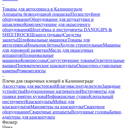
-
Товары для автосервиса в Калининграде
Аппараты безвоздушной покраски
Пескоструйное
оборудование
Оборудование для штукатурки и
шпаклевки
Комплектующие для окрасочного
оборудования
Шпатлёвка и инструменты DANOGIPS &
SHEETROCK
Шланги (рукава)
Средства
защиты
Шлифовальные машинки
Товары для
автосервиса
Инъекция бетона
Ходули строительные
Машины
для дорожной разметки
Масло для окрасочных
аппаратов
Полировальные
машинки
Компрессоры
Сопутствующие товары
Осветительные
вышки
Пневматические краскопульты
Окрасочно-сушильные
камеры
Ремкомплекты
-
Плечи для сварочных клещей в Калининграде
Аксессуары для мастерской
Влагомаслоотделители
Зарядные
устройства
Индукционные нагреватели
Инструменты для
правки вмятин кузова
Инфракрасные сушки
Клепальный
инструмент
Краскопульты
Мойки для
краскопультов
Манометры на краскопульт
Сварочное
оборудование
Сварочные аппараты
Воздушные головы
Бачки,
адаптеры для краскопульта
Фильтр:
Цена