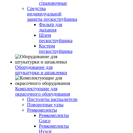
страховочные
Средства
индивидуальной
защиты пескоструйщика
Фильтр для
дыхания
Шлем
пескоструйщика
Костюм
пескоструйщика
Оборудование для
штукатурки и шпаклевки
Комплектующие для
окрасочного оборудования
Пистолеты распылители
Поворотные узлы
Ремкомплекты
Ремкомплекты
Graco
Ремкомплекты
Hywst