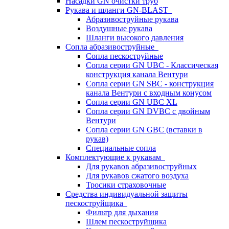
Насадки GN очистки труб
Рукава и шланги GN-BLAST
Абразивоструйные рукава
Воздушные рукава
Шланги высокого давления
Сопла абразивоструйные
Сопла пескоструйные
Сопла серии GN UBC - Классическая
конструкция канала Вентури
Сопла серии GN SBC - конструкция
канала Вентури c входным конусом
Сопла серии GN UBC XL
Сопла серии GN DVBC с двойным
Вентури
Сопла серии GN GBC (вставки в
рукав)
Специальные сопла
Комплектующие к рукавам
Для рукавов абразивоструйных
Для рукавов сжатого воздуха
Тросики страховочные
Средства индивидуальной защиты
пескоструйщика
Фильтр для дыхания
Шлем пескоструйщика