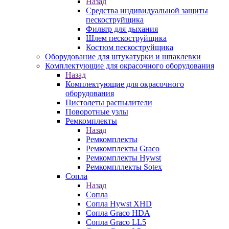
Назад
Средства индивидуальной защиты
пескоструйщика
Фильтр для дыхания
Шлем пескоструйщика
Костюм пескоструйщика
Оборудование для штукатурки и шпаклевки
Комплектующие для окрасочного оборудования
Назад
Комплектующие для окрасочного
оборудования
Пистолеты распылители
Поворотные узлы
Ремкомплекты
Назад
Ремкомплекты
Ремкомплекты Graco
Ремкомплекты Hywst
Ремкомпллекты Sotex
Сопла
Назад
Сопла
Сопла Hywst XHD
Сопла Graco HDA
Сопла Graco LL5