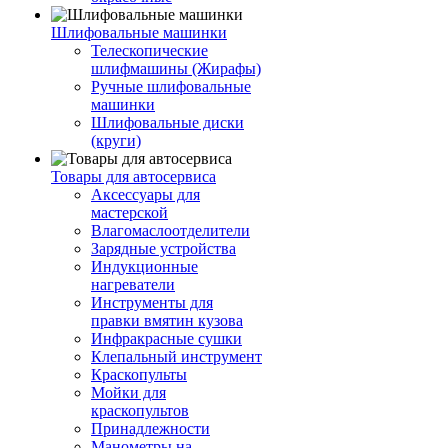
Шлифовальные машинки
Телескопические
шлифмашины (Жирафы)
Ручные шлифовальные
машинки
Шлифовальные диски
(круги)
Товары для автосервиса
Аксессуары для
мастерской
Влагомаслоотделители
Зарядные устройства
Индукционные
нагреватели
Инструменты для
правки вмятин кузова
Инфракрасные сушки
Клепальный инструмент
Краскопульты
Мойки для
краскопультов
Принадлежности
Манометры на