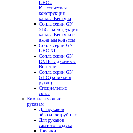
UBC -
Классическая
конструкция
канала Вентури
Сопла серии GN
SBC - конструкция
канала Вентури c
входным конусом
Сопла серии GN
UBC XL
Сопла серии GN
DVBC с двойным
Вентури
Сопла серии GN
GBC (вставки в
рукав)
Специальные
сопла
Комплектующие к
рукавам
Для рукавов
абразивоструйных
Для рукавов
сжатого воздуха
Тросики