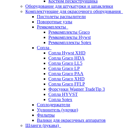
Костюм пескоструйщика
Оборудование для штукатурки и шпаклевки
Комплектующие для окрасочного оборудования
Пистолеты распылители
Поворотные узлы
Ремкомплекты
Ремкомплекты Graco
Ремкомплекты Hywst
Ремкомпллекты Sotex
Сопла
Сопла Hywst XHD
Сопла Graco HDA
Сопла Graco LL5
Сопла Graco LP
Сопла Graco PAA
Сопла Graco XHD
Сопла Graco FFLP
Форсунки Wagner TradeTip 3
Сопла HYVST
Сопла Sotex
Соплодержатели
Удлинитель (удочки)
Фильтры
Валики для окрасочных аппаратов
Шланги (рукава)