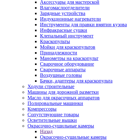
Аксессуары для мастерской
Влагомаслоотделители
Зарядные устройства
Индукционные нагреватели
Инструменты для правки вмятин кузова
Инфракрасные сушки
Клепальный инструмент
Краскопульты
Мойки для краскопультов
Принадлежности
Манометры на краскопульт
Сварочное оборудование
Сварочные аппараты
Воздушные головы
Бачки, адаптеры для краскопульта
Ходули строительные
Машины для дорожной разметки
Масло для окрасочных аппаратов
Полировальные машинки
Компрессоры
Сопутствующие товары
Осветительные вышки
Окрасочно-сушильные камеры
Назад
Окрасочно-сушильные камеры