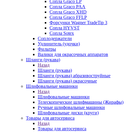
Сопла Graco LP
Сопла Graco PAA
Сопла Graco XHD
Сопла Graco FFLP
Форсунки Wagner TradeTip 3
Сопла HYVST
Сопла Sotex
Соплодержатели
Удлинитель (удочки)
Фильтры
Валики для окрасочных аппаратов
Шланги (рукава)
Назад
Шланги (рукава)
Шланги (рукава) абразивоструйные
Шланги (рукава) окрасочные
Шлифовальные машинки
Назад
Шлифовальные машинки
Телескопические шлифмашины (Жирафы)
Ручные шлифовальные машинки
Шлифовальные диски (круги)
Товары для автосервиса
Назад
Товары для автосервиса