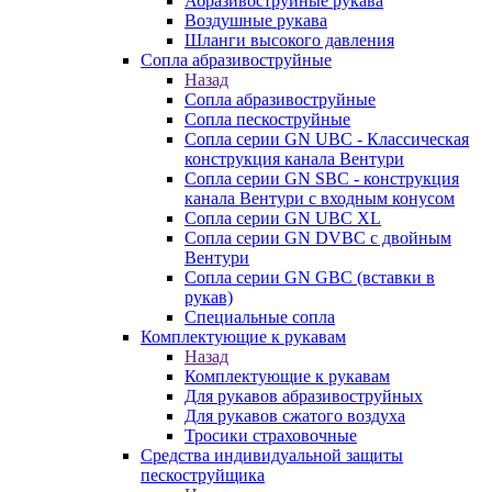
Абразивоструйные рукава
Воздушные рукава
Шланги высокого давления
Сопла абразивоструйные
Назад
Сопла абразивоструйные
Сопла пескоструйные
Сопла серии GN UBC - Классическая
конструкция канала Вентури
Сопла серии GN SBC - конструкция
канала Вентури c входным конусом
Сопла серии GN UBC XL
Сопла серии GN DVBC с двойным
Вентури
Сопла серии GN GBC (вставки в
рукав)
Специальные сопла
Комплектующие к рукавам
Назад
Комплектующие к рукавам
Для рукавов абразивоструйных
Для рукавов сжатого воздуха
Тросики страховочные
Средства индивидуальной защиты
пескоструйщика