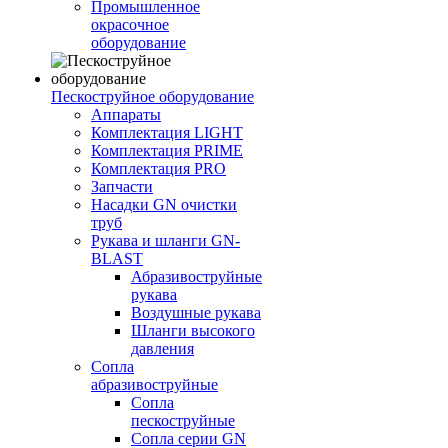
Промышленное
окрасочное
оборудование
Пескоструйное оборудование
Аппараты
Комплектация LIGHT
Комплектация PRIME
Комплектация PRO
Запчасти
Насадки GN очистки
труб
Рукава и шланги GN-
BLAST
Абразивоструйные
рукава
Воздушные рукава
Шланги высокого
давления
Сопла
абразивоструйные
Сопла
пескоструйные
Сопла серии GN