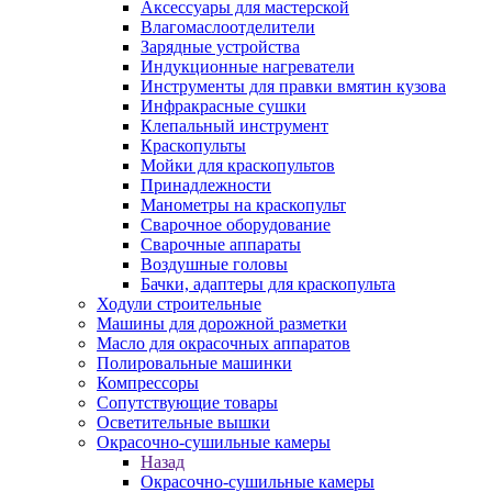
Аксессуары для мастерской
Влагомаслоотделители
Зарядные устройства
Индукционные нагреватели
Инструменты для правки вмятин кузова
Инфракрасные сушки
Клепальный инструмент
Краскопульты
Мойки для краскопультов
Принадлежности
Манометры на краскопульт
Сварочное оборудование
Сварочные аппараты
Воздушные головы
Бачки, адаптеры для краскопульта
Ходули строительные
Машины для дорожной разметки
Масло для окрасочных аппаратов
Полировальные машинки
Компрессоры
Сопутствующие товары
Осветительные вышки
Окрасочно-сушильные камеры
Назад
Окрасочно-сушильные камеры