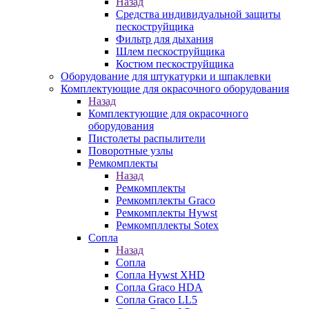
Назад
Средства индивидуальной защиты
пескоструйщика
Фильтр для дыхания
Шлем пескоструйщика
Костюм пескоструйщика
Оборудование для штукатурки и шпаклевки
Комплектующие для окрасочного оборудования
Назад
Комплектующие для окрасочного
оборудования
Пистолеты распылители
Поворотные узлы
Ремкомплекты
Назад
Ремкомплекты
Ремкомплекты Graco
Ремкомплекты Hywst
Ремкомпллекты Sotex
Сопла
Назад
Сопла
Сопла Hywst XHD
Сопла Graco HDA
Сопла Graco LL5