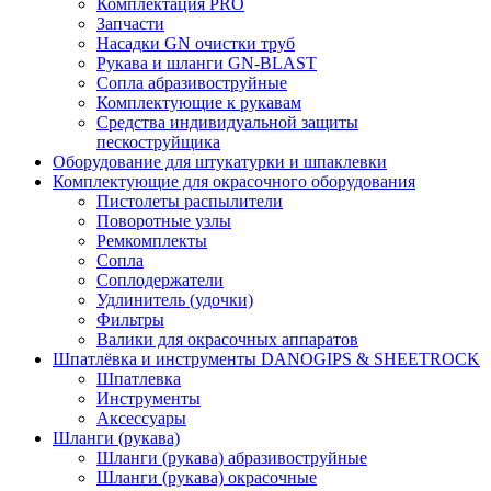
Комплектация PRO
Запчасти
Насадки GN очистки труб
Рукава и шланги GN-BLAST
Сопла абразивоструйные
Комплектующие к рукавам
Средства индивидуальной защиты
пескоструйщика
Оборудование для штукатурки и шпаклевки
Комплектующие для окрасочного оборудования
Пистолеты распылители
Поворотные узлы
Ремкомплекты
Сопла
Соплодержатели
Удлинитель (удочки)
Фильтры
Валики для окрасочных аппаратов
Шпатлёвка и инструменты DANOGIPS & SHEETROCK
Шпатлевка
Инструменты
Аксессуары
Шланги (рукава)
Шланги (рукава) абразивоструйные
Шланги (рукава) окрасочные