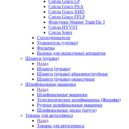
Сопла Graco LP
Сопла Graco PAA
Сопла Graco XHD
Сопла Graco FFLP
Форсунки Wagner TradeTip 3
Сопла HYVST
Сопла Sotex
Соплодержатели
Удлинитель (удочки)
Фильтры
Валики для окрасочных аппаратов
Шланги (рукава)
Назад
Шланги (рукава)
Шланги (рукава) абразивоструйные
Шланги (рукава) окрасочные
Шлифовальные машинки
Назад
Шлифовальные машинки
Телескопические шлифмашины (Жирафы)
Ручные шлифовальные машинки
Шлифовальные диски (круги)
Товары для автосервиса
Назад
Товары для автосервиса