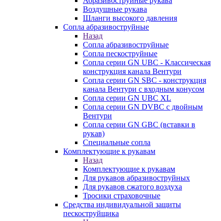
Абразивоструйные рукава
Воздушные рукава
Шланги высокого давления
Сопла абразивоструйные
Назад
Сопла абразивоструйные
Сопла пескоструйные
Сопла серии GN UBC - Классическая
конструкция канала Вентури
Сопла серии GN SBC - конструкция
канала Вентури c входным конусом
Сопла серии GN UBC XL
Сопла серии GN DVBC с двойным
Вентури
Сопла серии GN GBC (вставки в
рукав)
Специальные сопла
Комплектующие к рукавам
Назад
Комплектующие к рукавам
Для рукавов абразивоструйных
Для рукавов сжатого воздуха
Тросики страховочные
Средства индивидуальной защиты
пескоструйщика