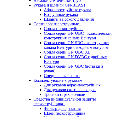
Насадки GN очистки труб
Рукава и шланги GN-BLAST
Абразивоструйные рукава
Воздушные рукава
Шланги высокого давления
Сопла абразивоструйные
Сопла пескоструйные
Сопла серии GN UBC - Классическая
конструкция канала Вентури
Сопла серии GN SBC - конструкция
канала Вентури c входным конусом
Сопла серии GN UBC XL
Сопла серии GN DVBC с двойным
Вентури
Сопла серии GN GBC (вставки в
рукав)
Специальные сопла
Комплектующие к рукавам
Для рукавов абразивоструйных
Для рукавов сжатого воздуха
Тросики страховочные
Средства индивидуальной защиты
пескоструйщика
Фильтр для дыхания
Шлем пескоструйщика