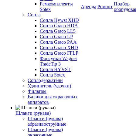
Ремкомпллекты
Подбор
Аренда
Ремонт
Sotex
оборудова
Сопла
Сопла Hywst XHD
Сопла Graco HDA
Сопла Graco LL5
Сопла Graco LP
Сопла Graco PAA
Сопла Graco XHD
Сопла Graco FFLP
Форсунки Wagner
TradeTip 3
Сопла HYVST
Сопла Sotex
Соплодержатели
Удлинитель (удочки)
Фильтры
Валики для окрасочных
аппаратов
Шланги (рукава)
Шланги (рукава)
абразивоструйные
Шланги (рукава)
окрасочные