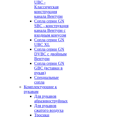
UBC -
Классическая
конструкция
канала Вентури
Сопла серии GN
SBC - конструкция
канала Вентури c
входным конусом
Сопла серии GN
UBC XL
Сопла серии GN
DVBC с двойным
Вентури
Сопла серии GN
GBC (вставки в
рукав)
Специальные
сопла
Комплектующие к
рукавам
Для рукавов
абразивоструйных
Для рукавов
сжатого воздуха
Тросики