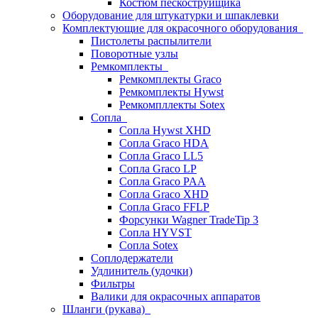
Костюм пескоструйщика
Оборудование для штукатурки и шпаклевки
Комплектующие для окрасочного оборудования
Пистолеты распылители
Поворотные узлы
Ремкомплекты
Ремкомплекты Graco
Ремкомплекты Hywst
Ремкомпллекты Sotex
Сопла
Сопла Hywst XHD
Сопла Graco HDA
Сопла Graco LL5
Сопла Graco LP
Сопла Graco PAA
Сопла Graco XHD
Сопла Graco FFLP
Форсунки Wagner TradeTip 3
Сопла HYVST
Сопла Sotex
Соплодержатели
Удлинитель (удочки)
Фильтры
Валики для окрасочных аппаратов
Шланги (рукава)