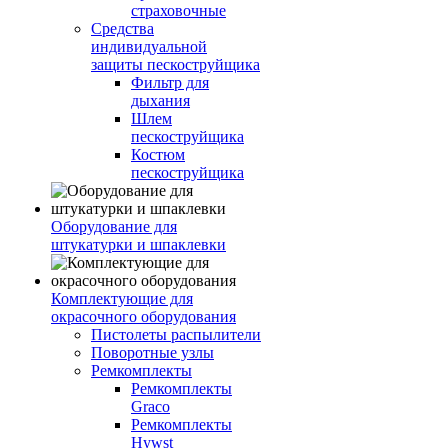
страховочные
Средства
индивидуальной
защиты пескоструйщика
Фильтр для
дыхания
Шлем
пескоструйщика
Костюм
пескоструйщика
Оборудование для
штукатурки и шпаклевки
Комплектующие для
окрасочного оборудования
Пистолеты распылители
Поворотные узлы
Ремкомплекты
Ремкомплекты
Graco
Ремкомплекты
Hywst