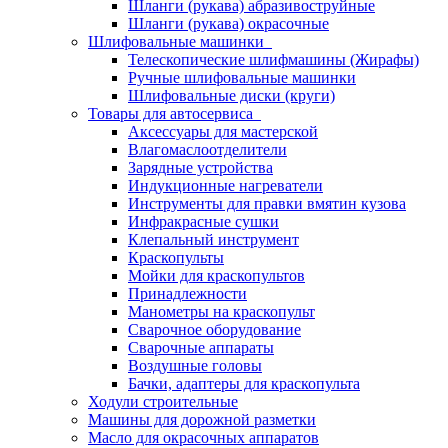
Шланги (рукава) абразивоструйные
Шланги (рукава) окрасочные
Шлифовальные машинки
Телескопические шлифмашины (Жирафы)
Ручные шлифовальные машинки
Шлифовальные диски (круги)
Товары для автосервиса
Аксессуары для мастерской
Влагомаслоотделители
Зарядные устройства
Индукционные нагреватели
Инструменты для правки вмятин кузова
Инфракрасные сушки
Клепальный инструмент
Краскопульты
Мойки для краскопультов
Принадлежности
Манометры на краскопульт
Сварочное оборудование
Сварочные аппараты
Воздушные головы
Бачки, адаптеры для краскопульта
Ходули строительные
Машины для дорожной разметки
Масло для окрасочных аппаратов