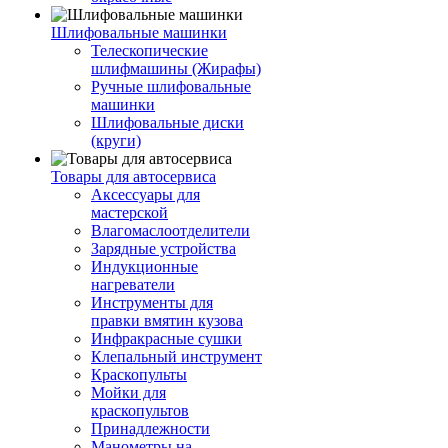
Шлифовальные машинки
Телескопические
шлифмашины (Жирафы)
Ручные шлифовальные
машинки
Шлифовальные диски
(круги)
Товары для автосервиса
Аксессуары для
мастерской
Влагомаслоотделители
Зарядные устройства
Индукционные
нагреватели
Инструменты для
правки вмятин кузова
Инфракрасные сушки
Клепальный инструмент
Краскопульты
Мойки для
краскопультов
Принадлежности
Манометры на