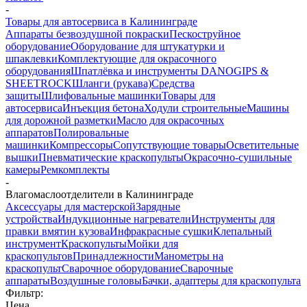
-
Товары для автосервиса в Калининграде
Аппараты безвоздушной покраски
Пескоструйное
оборудование
Оборудование для штукатурки и
шпаклевки
Комплектующие для окрасочного
оборудования
Шпатлёвка и инструменты DANOGIPS &
SHEETROCK
Шланги (рукава)
Средства
защиты
Шлифовальные машинки
Товары для
автосервиса
Инъекция бетона
Ходули строительные
Машины
для дорожной разметки
Масло для окрасочных
аппаратов
Полировальные
машинки
Компрессоры
Сопутствующие товары
Осветительные
вышки
Пневматические краскопульты
Окрасочно-сушильные
камеры
Ремкомплекты
-
Влагомаслоотделители в Калининграде
Аксессуары для мастерской
Зарядные
устройства
Индукционные нагреватели
Инструменты для
правки вмятин кузова
Инфракрасные сушки
Клепальный
инструмент
Краскопульты
Мойки для
краскопультов
Принадлежности
Манометры на
краскопульт
Сварочное оборудование
Сварочные
аппараты
Воздушные головы
Бачки, адаптеры для краскопульта
Фильтр:
Цена