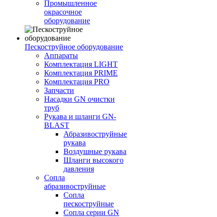
Промышленное
окрасочное
оборудование
Пескоструйное оборудование
Аппараты
Комплектация LIGHT
Комплектация PRIME
Комплектация PRO
Запчасти
Насадки GN очистки
труб
Рукава и шланги GN-
BLAST
Абразивоструйные
рукава
Воздушные рукава
Шланги высокого
давления
Сопла
абразивоструйные
Сопла
пескоструйные
Сопла серии GN