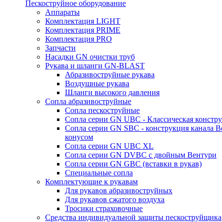
Пескоструйное оборудование
Аппараты
Комплектация LIGHT
Комплектация PRIME
Комплектация PRO
Запчасти
Насадки GN очистки труб
Рукава и шланги GN-BLAST
Абразивоструйные рукава
Воздушные рукава
Шланги высокого давления
Сопла абразивоструйные
Сопла пескоструйные
Сопла серии GN UBC - Классическая констру
Сопла серии GN SBC - конструкция канала В
конусом
Сопла серии GN UBC XL
Сопла серии GN DVBC с двойным Вентури
Сопла серии GN GBC (вставки в рукав)
Специальные сопла
Комплектующие к рукавам
Для рукавов абразивоструйных
Для рукавов сжатого воздуха
Тросики страховочные
Средства индивидуальной защиты пескоструйщика