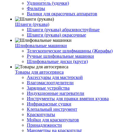
Удлинитель (удочки)
Фильтры
Валики для окрасочных аппаратов
Шланги (рукава)
Шланги (рукава) абразивоструйные
Шланги (рукава) окрасочные
Шлифовальные машинки
Телескопические шлифмашины (Жирафы)
Ручные шлифовальные машинки
Шлифовальные диски (круги)
Товары для автосервиса
Аксессуары для мастерской
Влагомаслоотделители
Зарядные устройства
Индукционные нагреватели
Инструменты для правки вмятин кузова
Инфракрасные сушки
Клепальный инструмент
Краскопульты
Мойки для краскопультов
Принадлежности
Манометры на краскопульт