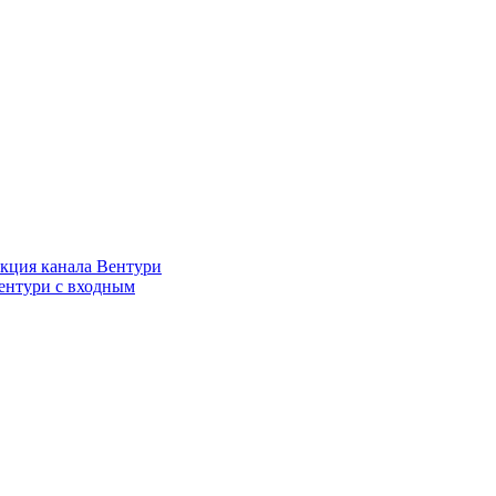
кция канала Вентури
ентури c входным