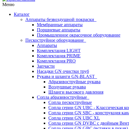
Меню
Каталог
Аппараты безвоздушной покраски
Мембранные аппараты
Поршневые аппараты
Промышленное окрасочное оборудование
Пескоструйное оборудование
Аппараты
Комплектация LIGHT
Комплектация PRIME
Комплектация PRO
Запчасти
Насадки GN очистки труб
Рукава и шланги GN-BLAST
Абразивоструйные рукава
Воздушные рукава
Шланги высокого давления
Сопла абразивоструйные
Сопла пескоструйные
Сопла серии GN UBC - Классическая ко
Сопла серии GN SBC - конструкция кан
Сопла серии GN UBC XL
Сопла серии GN DVBC с двойным Вен
Сопла серии GN GBC (вставки в рукав)