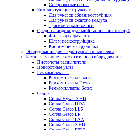
Специальные сопла
Комплектующие к рукавам
Для рукавов абразивоструйных
Для рукавов сжатого воздуха
Тросики страховочные
Средства индивидуальной защиты пескостр
Фильтр для дыхания
Шлем пескоструйщика
Костюм пескоструйщика
Оборудование для штукатурки и шпаклевки
Комплектующие для окрасочного оборудования
Пистолеты распылители
Поворотные узлы
Ремкомплекты
Ремкомплекты Graco
Ремкомплекты Hywst
Ремкомпллекты Sotex
Сопла
Сопла Hywst XHD
Сопла Graco HDA
Сопла Graco LL5
Сопла Graco LP
Сопла Graco PAA
Сопла Graco XHD
Сопла Graco FFLP