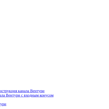
нструкция канала Вентури
ала Вентури c входным конусом
тури