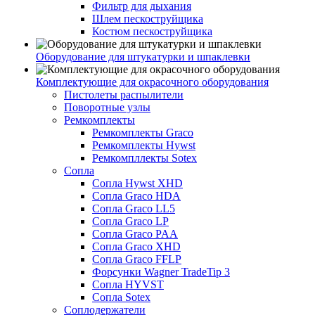
Фильтр для дыхания
Шлем пескоструйщика
Костюм пескоструйщика
Оборудование для штукатурки и шпаклевки
Комплектующие для окрасочного оборудования
Пистолеты распылители
Поворотные узлы
Ремкомплекты
Ремкомплекты Graco
Ремкомплекты Hywst
Ремкомпллекты Sotex
Сопла
Сопла Hywst XHD
Сопла Graco HDA
Сопла Graco LL5
Сопла Graco LP
Сопла Graco PAA
Сопла Graco XHD
Сопла Graco FFLP
Форсунки Wagner TradeTip 3
Сопла HYVST
Сопла Sotex
Соплодержатели