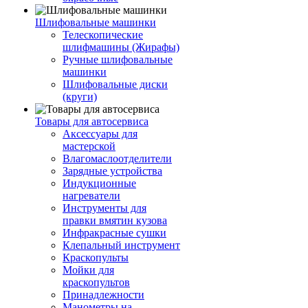
Шлифовальные машинки
Телескопические
шлифмашины (Жирафы)
Ручные шлифовальные
машинки
Шлифовальные диски
(круги)
Товары для автосервиса
Аксессуары для
мастерской
Влагомаслоотделители
Зарядные устройства
Индукционные
нагреватели
Инструменты для
правки вмятин кузова
Инфракрасные сушки
Клепальный инструмент
Краскопульты
Мойки для
краскопультов
Принадлежности
Манометры на