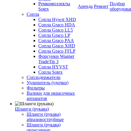
Ремкомпллекты
Подбор
Аренда
Ремонт
Sotex
оборудова
Сопла
Сопла Hywst XHD
Сопла Graco HDA
Сопла Graco LL5
Сопла Graco LP
Сопла Graco PAA
Сопла Graco XHD
Сопла Graco FFLP
Форсунки Wagner
TradeTip 3
Сопла HYVST
Сопла Sotex
Соплодержатели
Удлинитель (удочки)
Фильтры
Валики для окрасочных
аппаратов
Шланги (рукава)
Шланги (рукава)
абразивоструйные
Шланги (рукава)
окрасочные