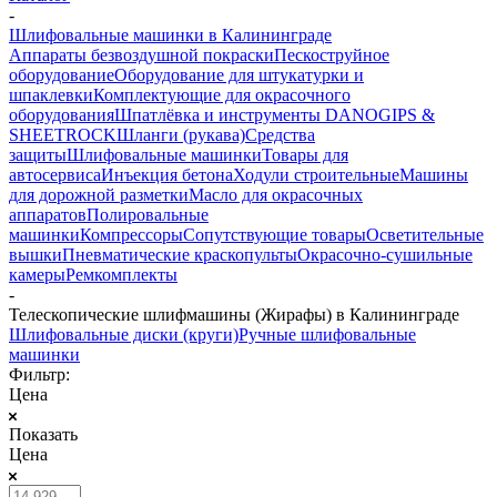
-
Шлифовальные машинки в Калининграде
Аппараты безвоздушной покраски
Пескоструйное
оборудование
Оборудование для штукатурки и
шпаклевки
Комплектующие для окрасочного
оборудования
Шпатлёвка и инструменты DANOGIPS &
SHEETROCK
Шланги (рукава)
Средства
защиты
Шлифовальные машинки
Товары для
автосервиса
Инъекция бетона
Ходули строительные
Машины
для дорожной разметки
Масло для окрасочных
аппаратов
Полировальные
машинки
Компрессоры
Сопутствующие товары
Осветительные
вышки
Пневматические краскопульты
Окрасочно-сушильные
камеры
Ремкомплекты
-
Телескопические шлифмашины (Жирафы) в Калининграде
Шлифовальные диски (круги)
Ручные шлифовальные
машинки
Фильтр:
Цена
Показать
Цена