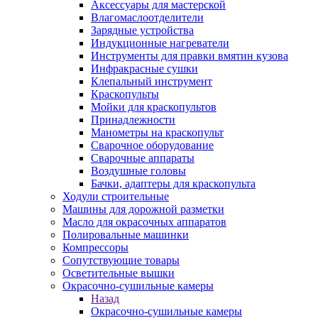
Аксессуары для мастерской
Влагомаслоотделители
Зарядные устройства
Индукционные нагреватели
Инструменты для правки вмятин кузова
Инфракрасные сушки
Клепальный инструмент
Краскопульты
Мойки для краскопультов
Принадлежности
Манометры на краскопульт
Сварочное оборудование
Сварочные аппараты
Воздушные головы
Бачки, адаптеры для краскопульта
Ходули строительные
Машины для дорожной разметки
Масло для окрасочных аппаратов
Полировальные машинки
Компрессоры
Сопутствующие товары
Осветительные вышки
Окрасочно-сушильные камеры
Назад
Окрасочно-сушильные камеры