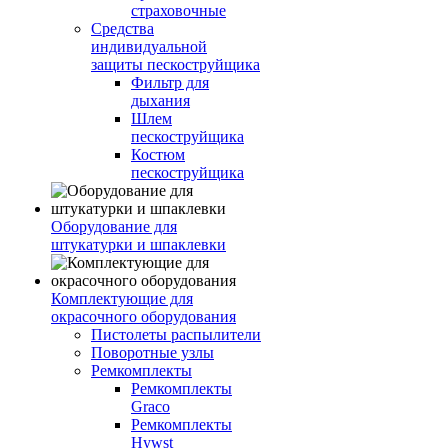
страховочные
Средства
индивидуальной
защиты пескоструйщика
Фильтр для
дыхания
Шлем
пескоструйщика
Костюм
пескоструйщика
Оборудование для
штукатурки и шпаклевки
Комплектующие для
окрасочного оборудования
Пистолеты распылители
Поворотные узлы
Ремкомплекты
Ремкомплекты
Graco
Ремкомплекты
Hywst