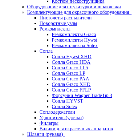
Костюм пескоструйщика
Оборудование для штукатурки и шпаклевки
Комплектующие для окрасочного оборудования
Пистолеты распылители
Поворотные узлы
Ремкомплекты
Ремкомплекты Graco
Ремкомплекты Hywst
Ремкомпллекты Sotex
Сопла
Сопла Hywst XHD
Сопла Graco HDA
Сопла Graco LL5
Сопла Graco LP
Сопла Graco PAA
Сопла Graco XHD
Сопла Graco FFLP
Форсунки Wagner TradeTip 3
Сопла HYVST
Сопла Sotex
Соплодержатели
Удлинитель (удочки)
Фильтры
Валики для окрасочных аппаратов
Шланги (рукава)