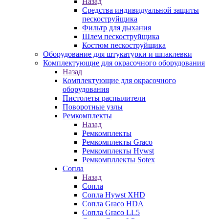
Назад
Средства индивидуальной защиты
пескоструйщика
Фильтр для дыхания
Шлем пескоструйщика
Костюм пескоструйщика
Оборудование для штукатурки и шпаклевки
Комплектующие для окрасочного оборудования
Назад
Комплектующие для окрасочного
оборудования
Пистолеты распылители
Поворотные узлы
Ремкомплекты
Назад
Ремкомплекты
Ремкомплекты Graco
Ремкомплекты Hywst
Ремкомпллекты Sotex
Сопла
Назад
Сопла
Сопла Hywst XHD
Сопла Graco HDA
Сопла Graco LL5