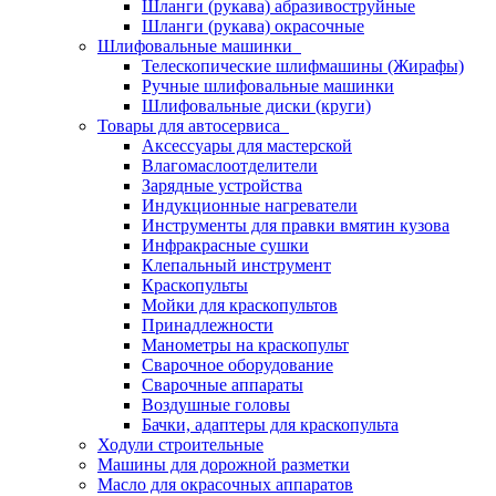
Шланги (рукава) абразивоструйные
Шланги (рукава) окрасочные
Шлифовальные машинки
Телескопические шлифмашины (Жирафы)
Ручные шлифовальные машинки
Шлифовальные диски (круги)
Товары для автосервиса
Аксессуары для мастерской
Влагомаслоотделители
Зарядные устройства
Индукционные нагреватели
Инструменты для правки вмятин кузова
Инфракрасные сушки
Клепальный инструмент
Краскопульты
Мойки для краскопультов
Принадлежности
Манометры на краскопульт
Сварочное оборудование
Сварочные аппараты
Воздушные головы
Бачки, адаптеры для краскопульта
Ходули строительные
Машины для дорожной разметки
Масло для окрасочных аппаратов