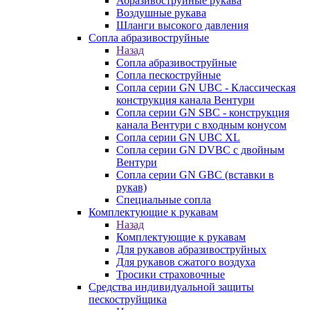
Абразивоструйные рукава
Воздушные рукава
Шланги высокого давления
Сопла абразивоструйные
Назад
Сопла абразивоструйные
Сопла пескоструйные
Сопла серии GN UBC - Классическая
конструкция канала Вентури
Сопла серии GN SBC - конструкция
канала Вентури c входным конусом
Сопла серии GN UBC XL
Сопла серии GN DVBC с двойным
Вентури
Сопла серии GN GBC (вставки в
рукав)
Специальные сопла
Комплектующие к рукавам
Назад
Комплектующие к рукавам
Для рукавов абразивоструйных
Для рукавов сжатого воздуха
Тросики страховочные
Средства индивидуальной защиты
пескоструйщика