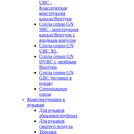
UBC -
Классическая
конструкция
канала Вентури
Сопла серии GN
SBC - конструкция
канала Вентури c
входным конусом
Сопла серии GN
UBC XL
Сопла серии GN
DVBC с двойным
Вентури
Сопла серии GN
GBC (вставки в
рукав)
Специальные
сопла
Комплектующие к
рукавам
Для рукавов
абразивоструйных
Для рукавов
сжатого воздуха
Тросики