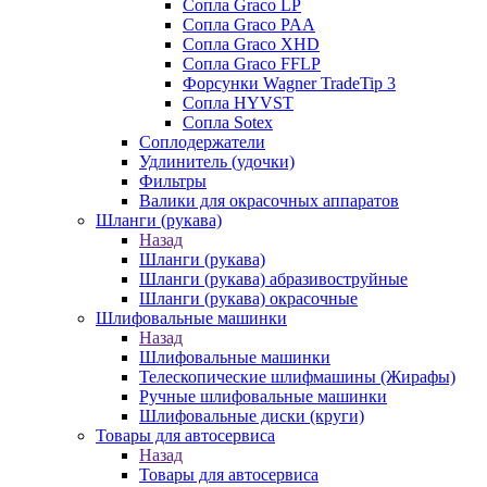
Сопла Graco LP
Сопла Graco PAA
Сопла Graco XHD
Сопла Graco FFLP
Форсунки Wagner TradeTip 3
Сопла HYVST
Сопла Sotex
Соплодержатели
Удлинитель (удочки)
Фильтры
Валики для окрасочных аппаратов
Шланги (рукава)
Назад
Шланги (рукава)
Шланги (рукава) абразивоструйные
Шланги (рукава) окрасочные
Шлифовальные машинки
Назад
Шлифовальные машинки
Телескопические шлифмашины (Жирафы)
Ручные шлифовальные машинки
Шлифовальные диски (круги)
Товары для автосервиса
Назад
Товары для автосервиса