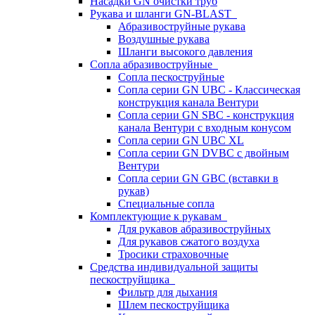
Насадки GN очистки труб
Рукава и шланги GN-BLAST
Абразивоструйные рукава
Воздушные рукава
Шланги высокого давления
Сопла абразивоструйные
Сопла пескоструйные
Сопла серии GN UBC - Классическая
конструкция канала Вентури
Сопла серии GN SBC - конструкция
канала Вентури c входным конусом
Сопла серии GN UBC XL
Сопла серии GN DVBC с двойным
Вентури
Сопла серии GN GBC (вставки в
рукав)
Специальные сопла
Комплектующие к рукавам
Для рукавов абразивоструйных
Для рукавов сжатого воздуха
Тросики страховочные
Средства индивидуальной защиты
пескоструйщика
Фильтр для дыхания
Шлем пескоструйщика