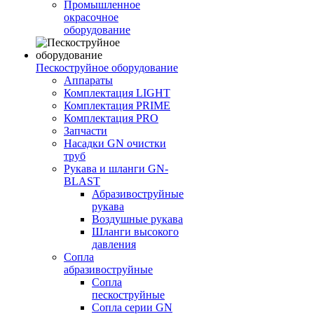
Промышленное
окрасочное
оборудование
Пескоструйное оборудование
Аппараты
Комплектация LIGHT
Комплектация PRIME
Комплектация PRO
Запчасти
Насадки GN очистки
труб
Рукава и шланги GN-
BLAST
Абразивоструйные
рукава
Воздушные рукава
Шланги высокого
давления
Сопла
абразивоструйные
Сопла
пескоструйные
Сопла серии GN