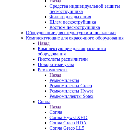
Назад
Средства индивидуальной защиты
пескоструйщика
Фильтр для дыхания
Шлем пескоструйщика
Костюм пескоструйщика
Оборудование для штукатурки и шпаклевки
Комплектующие для окрасочного оборудования
Назад
Комплектующие для окрасочного
оборудования
Пистолеты распылители
Поворотные узлы
Ремкомплекты
Назад
Ремкомплекты
Ремкомплекты Graco
Ремкомплекты Hywst
Ремкомпллекты Sotex
Сопла
Назад
Сопла
Сопла Hywst XHD
Сопла Graco HDA
Сопла Graco LL5