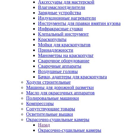
Аксессуары для мастерской
Влагомаслоотделители
Зарядные устройства
Индукционные нагреватели
Инструменты для правки вмятин кузова
Инфракрасные сушки
Клепальный инструмент
Краскопульты
Мойки для краскопультов
Принадлежности
Манометры на краскопульт
Сварочное оборудование
Сварочные аппараты
Воздушные головы
Бачки, адаптеры для краскопульта
Ходули строительные
Машины для дорожной разметки
Масло для окрасочных аппаратов
Полировальные машинки
Компрессоры
Сопутствующие товары
Осветительные вышки
Окрасочно-сушильные камеры
Назад
Окрасочно-сушильные камеры