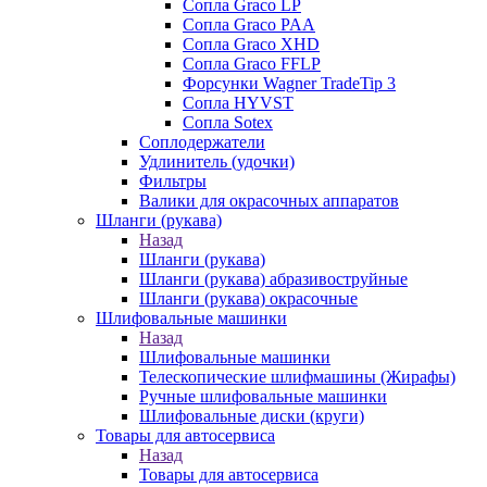
Сопла Graco LP
Сопла Graco PAA
Сопла Graco XHD
Сопла Graco FFLP
Форсунки Wagner TradeTip 3
Сопла HYVST
Сопла Sotex
Соплодержатели
Удлинитель (удочки)
Фильтры
Валики для окрасочных аппаратов
Шланги (рукава)
Назад
Шланги (рукава)
Шланги (рукава) абразивоструйные
Шланги (рукава) окрасочные
Шлифовальные машинки
Назад
Шлифовальные машинки
Телескопические шлифмашины (Жирафы)
Ручные шлифовальные машинки
Шлифовальные диски (круги)
Товары для автосервиса
Назад
Товары для автосервиса