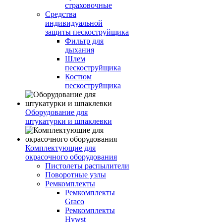
страховочные
Средства
индивидуальной
защиты пескоструйщика
Фильтр для
дыхания
Шлем
пескоструйщика
Костюм
пескоструйщика
Оборудование для
штукатурки и шпаклевки
Комплектующие для
окрасочного оборудования
Пистолеты распылители
Поворотные узлы
Ремкомплекты
Ремкомплекты
Graco
Ремкомплекты
Hywst