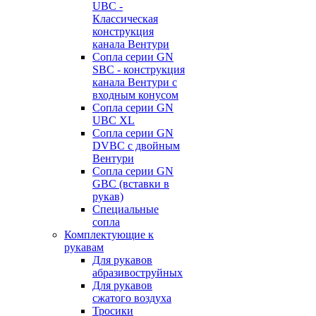
UBC -
Классическая
конструкция
канала Вентури
Сопла серии GN
SBC - конструкция
канала Вентури c
входным конусом
Сопла серии GN
UBC XL
Сопла серии GN
DVBC с двойным
Вентури
Сопла серии GN
GBC (вставки в
рукав)
Специальные
сопла
Комплектующие к
рукавам
Для рукавов
абразивоструйных
Для рукавов
сжатого воздуха
Тросики