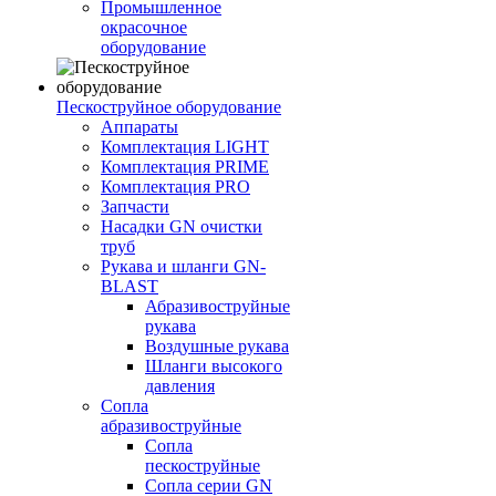
Промышленное
окрасочное
оборудование
Пескоструйное оборудование
Аппараты
Комплектация LIGHT
Комплектация PRIME
Комплектация PRO
Запчасти
Насадки GN очистки
труб
Рукава и шланги GN-
BLAST
Абразивоструйные
рукава
Воздушные рукава
Шланги высокого
давления
Сопла
абразивоструйные
Сопла
пескоструйные
Сопла серии GN