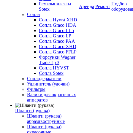
Ремкомпллекты
Подбор
Аренда
Ремонт
Sotex
оборудова
Сопла
Сопла Hywst XHD
Сопла Graco HDA
Сопла Graco LL5
Сопла Graco LP
Сопла Graco PAA
Сопла Graco XHD
Сопла Graco FFLP
Форсунки Wagner
TradeTip 3
Сопла HYVST
Сопла Sotex
Соплодержатели
Удлинитель (удочки)
Фильтры
Валики для окрасочных
аппаратов
Шланги (рукава)
Шланги (рукава)
абразивоструйные
Шланги (рукава)
окрасочные