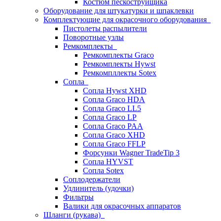
Костюм пескоструйщика
Оборудование для штукатурки и шпаклевки
Комплектующие для окрасочного оборудования
Пистолеты распылители
Поворотные узлы
Ремкомплекты
Ремкомплекты Graco
Ремкомплекты Hywst
Ремкомпллекты Sotex
Сопла
Сопла Hywst XHD
Сопла Graco HDA
Сопла Graco LL5
Сопла Graco LP
Сопла Graco PAA
Сопла Graco XHD
Сопла Graco FFLP
Форсунки Wagner TradeTip 3
Сопла HYVST
Сопла Sotex
Соплодержатели
Удлинитель (удочки)
Фильтры
Валики для окрасочных аппаратов
Шланги (рукава)