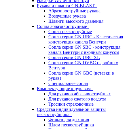
Насадки GN очистки труб
Рукава и шланги GN-BLAST
Абразивоструйные рукава
Воздушные рукава
Шланги высокого давления
Сопла абразивоструйные
Сопла пескоструйные
Сопла серии GN UBC - Классическая
конструкция канала Вентури
Сопла серии GN SBC - конструкция
канала Вентури c входным конусом
Сопла серии GN UBC XL
Сопла серии GN DVBC с двойным
Вентури
Сопла серии GN GBC (вставки в
рукав)
Специальные сопла
Комплектующие к рукавам
Для рукавов абразивоструйных
Для рукавов сжатого воздуха
Тросики страховочные
Средства индивидуальной защиты
пескоструйщика
Фильтр для дыхания
Шлем пескоструйщика