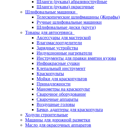
Шланги (рукава) абразивоструйные
Шланги (рукава) окрасочные
Шлифовальные машинки
Телескопические шлифмашины (Жирафы)
Ручные шлифовальные машинки
Шлифовальные диски (круги)
Товары для автосервиса
Аксессуары для мастерской
Влагомаслоотделители
Зарядные устройства
Индукционные нагреватели
Инструменты для правки вмятин кузова
Инфракрасные сушки
Клепальный инструмент
Краскопульты
Мойки для краскопультов
Принадлежности
Манометры на краскопульт
Сварочное оборудование
Сварочные аппараты
Воздушные головы
Бачки, адаптеры для краскопульта
Ходули строительные
Машины для дорожной разметки
Масло для окрасочных аппаратов