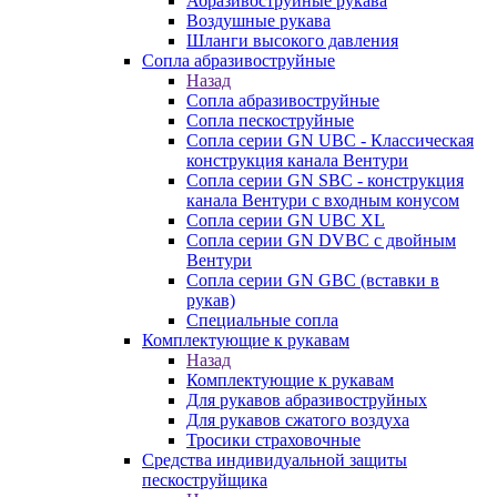
Абразивоструйные рукава
Воздушные рукава
Шланги высокого давления
Сопла абразивоструйные
Назад
Сопла абразивоструйные
Сопла пескоструйные
Сопла серии GN UBC - Классическая
конструкция канала Вентури
Сопла серии GN SBC - конструкция
канала Вентури c входным конусом
Сопла серии GN UBC XL
Сопла серии GN DVBC с двойным
Вентури
Сопла серии GN GBC (вставки в
рукав)
Специальные сопла
Комплектующие к рукавам
Назад
Комплектующие к рукавам
Для рукавов абразивоструйных
Для рукавов сжатого воздуха
Тросики страховочные
Средства индивидуальной защиты
пескоструйщика