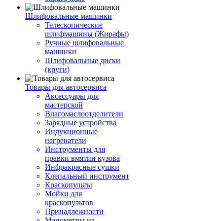
Шлифовальные машинки
Телескопические
шлифмашины (Жирафы)
Ручные шлифовальные
машинки
Шлифовальные диски
(круги)
Товары для автосервиса
Аксессуары для
мастерской
Влагомаслоотделители
Зарядные устройства
Индукционные
нагреватели
Инструменты для
правки вмятин кузова
Инфракрасные сушки
Клепальный инструмент
Краскопульты
Мойки для
краскопультов
Принадлежности
Манометры на