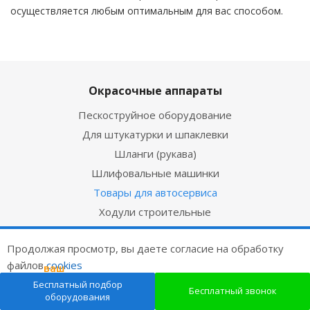
осуществляется любым оптимальным для вас способом.
Окрасочные аппараты
Пескоструйное оборудование
Для штукатурки и шпаклевки
Шланги (рукава)
Шлифовальные машинки
Товары для автосервиса
Ходули строительные
Машины для дорожной разметки
Продолжая просмотр, вы даете согласие на обработку
Масло для окрасочных аппаратов
файлов
cookies
ваш
Полировальные машинки
подарок
Бесплатный подбор
ОК
Компрессоры
Бесплатный звонок
оборудования
Сопутствующие товары