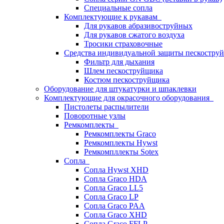
Специальные сопла
Комплектующие к рукавам
Для рукавов абразивоструйных
Для рукавов сжатого воздуха
Тросики страховочные
Средства индивидуальной защиты пескостр
Фильтр для дыхания
Шлем пескоструйщика
Костюм пескоструйщика
Оборудование для штукатурки и шпаклевки
Комплектующие для окрасочного оборудования
Пистолеты распылители
Поворотные узлы
Ремкомплекты
Ремкомплекты Graco
Ремкомплекты Hywst
Ремкомпллекты Sotex
Сопла
Сопла Hywst XHD
Сопла Graco HDA
Сопла Graco LL5
Сопла Graco LP
Сопла Graco PAA
Сопла Graco XHD
Сопла Graco FFLP