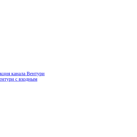
кция канала Вентури
ентури c входным