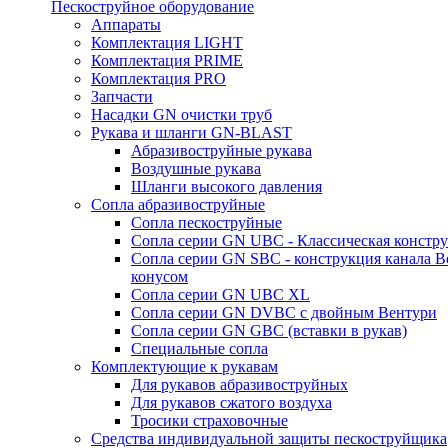
Пескоструйное оборудование
Аппараты
Комплектация LIGHT
Комплектация PRIME
Комплектация PRO
Запчасти
Насадки GN очистки труб
Рукава и шланги GN-BLAST
Абразивоструйные рукава
Воздушные рукава
Шланги высокого давления
Сопла абразивоструйные
Сопла пескоструйные
Сопла серии GN UBC - Классическая констру
Сопла серии GN SBC - конструкция канала В
конусом
Сопла серии GN UBC XL
Сопла серии GN DVBC с двойным Вентури
Сопла серии GN GBC (вставки в рукав)
Специальные сопла
Комплектующие к рукавам
Для рукавов абразивоструйных
Для рукавов сжатого воздуха
Тросики страховочные
Средства индивидуальной защиты пескоструйщика