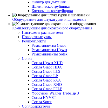
Фильтр для дыхания
Шлем пескоструйщика
Костюм пескоструйщика
Оборудование для штукатурки и шпаклевки
Комплектующие для окрасочного оборудования
Пистолеты распылители
Поворотные узлы
Ремкомплекты
Ремкомплекты Graco
Ремкомплекты Hywst
Ремкомпллекты Sotex
Сопла
Сопла Hywst XHD
Сопла Graco HDA
Сопла Graco LL5
Сопла Graco LP
Сопла Graco PAA
Сопла Graco XHD
Сопла Graco FFLP
Форсунки Wagner TradeTip 3
Сопла HYVST
Сопла Sotex
Соплодержатели