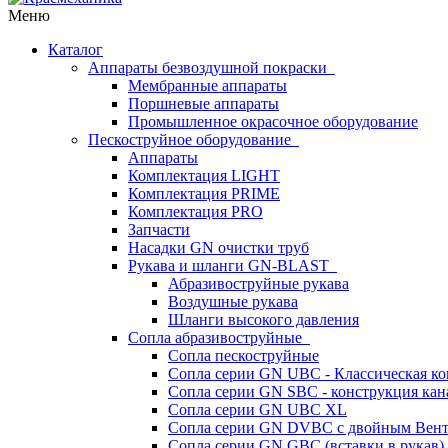
Меню
Каталог
Аппараты безвоздушной покраски
Мембранные аппараты
Поршневые аппараты
Промышленное окрасочное оборудование
Пескоструйное оборудование
Аппараты
Комплектация LIGHT
Комплектация PRIME
Комплектация PRO
Запчасти
Насадки GN очистки труб
Рукава и шланги GN-BLAST
Абразивоструйные рукава
Воздушные рукава
Шланги высокого давления
Сопла абразивоструйные
Сопла пескоструйные
Сопла серии GN UBC - Классическая ко
Сопла серии GN SBC - конструкция кан
Сопла серии GN UBC XL
Сопла серии GN DVBC с двойным Вен
Сопла серии GN GBC (вставки в рукав)