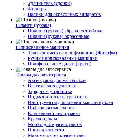
Удлинитель (удочки)
Фильтры
Валики для окрасочных аппаратов
Шланги (рукава)
Шланги (рукава) абразивоструйные
Шланги (рукава) окрасочные
Шлифовальные машинки
Телескопические шлифмашины (Жирафы)
Ручные шлифовальные машинки
Шлифовальные диски (круги)
Товары для автосервиса
Аксессуары для мастерской
Влагомаслоотделители
Зарядные устройства
Индукционные нагреватели
Инструменты для правки вмятин кузова
Инфракрасные сушки
Клепальный инструмент
Краскопульты
Мойки для краскопультов
Принадлежности
Манометры на краскопульт