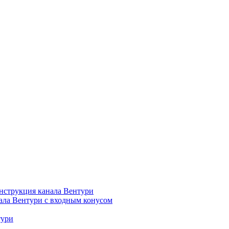
нструкция канала Вентури
ала Вентури c входным конусом
тури