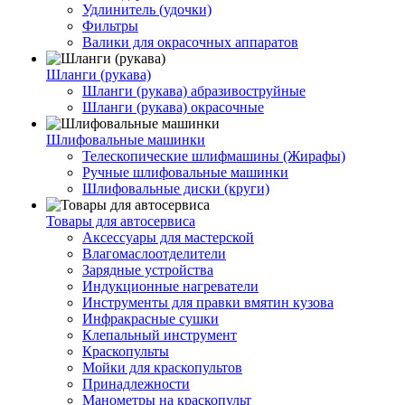
Удлинитель (удочки)
Фильтры
Валики для окрасочных аппаратов
Шланги (рукава)
Шланги (рукава) абразивоструйные
Шланги (рукава) окрасочные
Шлифовальные машинки
Телескопические шлифмашины (Жирафы)
Ручные шлифовальные машинки
Шлифовальные диски (круги)
Товары для автосервиса
Аксессуары для мастерской
Влагомаслоотделители
Зарядные устройства
Индукционные нагреватели
Инструменты для правки вмятин кузова
Инфракрасные сушки
Клепальный инструмент
Краскопульты
Мойки для краскопультов
Принадлежности
Манометры на краскопульт