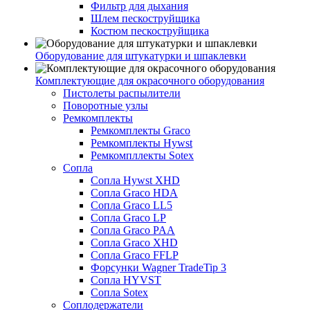
Фильтр для дыхания
Шлем пескоструйщика
Костюм пескоструйщика
Оборудование для штукатурки и шпаклевки
Комплектующие для окрасочного оборудования
Пистолеты распылители
Поворотные узлы
Ремкомплекты
Ремкомплекты Graco
Ремкомплекты Hywst
Ремкомпллекты Sotex
Сопла
Сопла Hywst XHD
Сопла Graco HDA
Сопла Graco LL5
Сопла Graco LP
Сопла Graco PAA
Сопла Graco XHD
Сопла Graco FFLP
Форсунки Wagner TradeTip 3
Сопла HYVST
Сопла Sotex
Соплодержатели