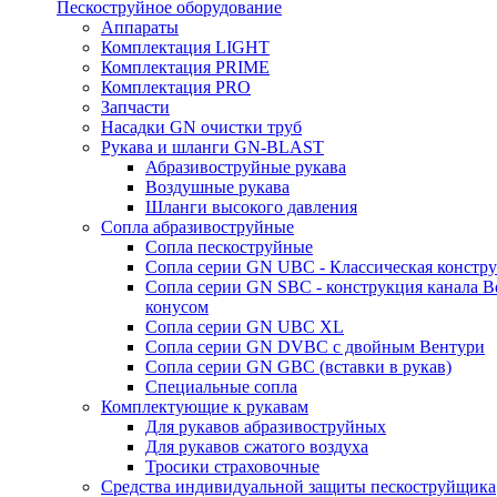
Пескоструйное оборудование
Аппараты
Комплектация LIGHT
Комплектация PRIME
Комплектация PRO
Запчасти
Насадки GN очистки труб
Рукава и шланги GN-BLAST
Абразивоструйные рукава
Воздушные рукава
Шланги высокого давления
Сопла абразивоструйные
Сопла пескоструйные
Сопла серии GN UBC - Классическая констру
Сопла серии GN SBC - конструкция канала В
конусом
Сопла серии GN UBC XL
Сопла серии GN DVBC с двойным Вентури
Сопла серии GN GBC (вставки в рукав)
Специальные сопла
Комплектующие к рукавам
Для рукавов абразивоструйных
Для рукавов сжатого воздуха
Тросики страховочные
Средства индивидуальной защиты пескоструйщика