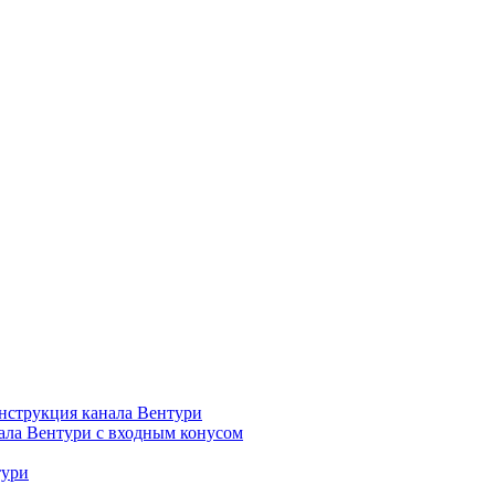
нструкция канала Вентури
ала Вентури c входным конусом
тури