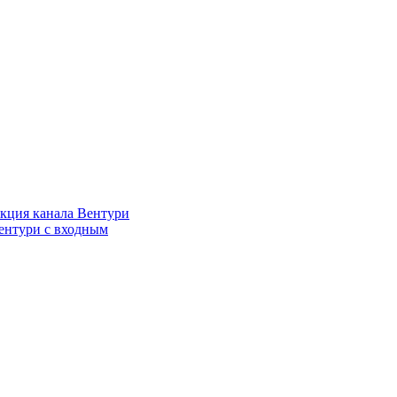
кция канала Вентури
ентури c входным