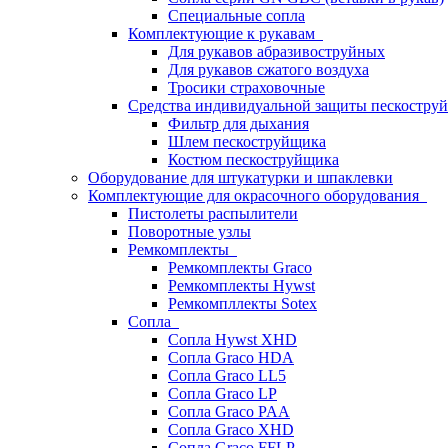
Специальные сопла
Комплектующие к рукавам
Для рукавов абразивоструйных
Для рукавов сжатого воздуха
Тросики страховочные
Средства индивидуальной защиты пескостр
Фильтр для дыхания
Шлем пескоструйщика
Костюм пескоструйщика
Оборудование для штукатурки и шпаклевки
Комплектующие для окрасочного оборудования
Пистолеты распылители
Поворотные узлы
Ремкомплекты
Ремкомплекты Graco
Ремкомплекты Hywst
Ремкомпллекты Sotex
Сопла
Сопла Hywst XHD
Сопла Graco HDA
Сопла Graco LL5
Сопла Graco LP
Сопла Graco PAA
Сопла Graco XHD
Сопла Graco FFLP