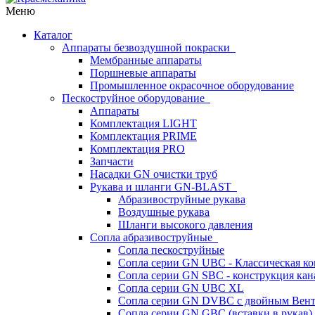
Меню
Каталог
Аппараты безвоздушной покраски
Мембранные аппараты
Поршневые аппараты
Промышленное окрасочное оборудование
Пескоструйное оборудование
Аппараты
Комплектация LIGHT
Комплектация PRIME
Комплектация PRO
Запчасти
Насадки GN очистки труб
Рукава и шланги GN-BLAST
Абразивоструйные рукава
Воздушные рукава
Шланги высокого давления
Сопла абразивоструйные
Сопла пескоструйные
Сопла серии GN UBC - Классическая ко
Сопла серии GN SBC - конструкция кан
Сопла серии GN UBC XL
Сопла серии GN DVBC с двойным Вен
Сопла серии GN GBC (вставки в рукав)