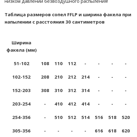
низком давлении безвоздушного распыления!
Т
аблица размеров сопел
FFLP
и ширина факела при
напылении с расстояния 30 сантиметров
Ширина
0,008
0,010
0,012
0,014
0,016
0,018
0,020
факела (мм)
51-102
108
110
112
-
-
-
-
102-152
208
210
212
214
-
-
-
152-203
308
310
312
314
-
-
-
203-254
-
410
412
414
-
-
-
254-356
-
510
512
514
516
518
520
305-356
-
-
-
-
616
618
620