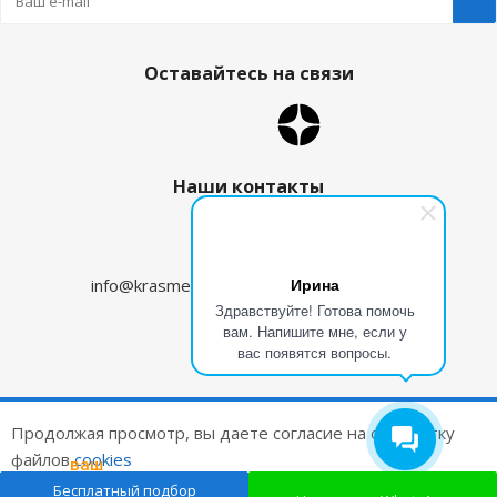
Оставайтесь на связи
Наши контакты
8 (800) 350-09-96
Ирина
info@krasmehanika.ru
zakaz@krasmehanika.ru
Здравствуйте! Готова помочь
вам. Напишите мне, если у
Калининград
вас появятся вопросы.
2026 © Красмеханика
Продолжая просмотр, вы даете согласие на обработку
Цены на сайте не являются публичной офертой
файлов
cookies
ваш
подарок
Создание и продвижение сайтов
Бесплатный подбор
ОК