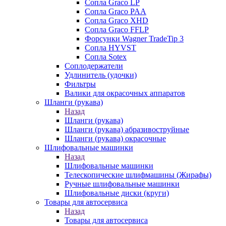
Сопла Graco LP
Сопла Graco PAA
Сопла Graco XHD
Сопла Graco FFLP
Форсунки Wagner TradeTip 3
Сопла HYVST
Сопла Sotex
Соплодержатели
Удлинитель (удочки)
Фильтры
Валики для окрасочных аппаратов
Шланги (рукава)
Назад
Шланги (рукава)
Шланги (рукава) абразивоструйные
Шланги (рукава) окрасочные
Шлифовальные машинки
Назад
Шлифовальные машинки
Телескопические шлифмашины (Жирафы)
Ручные шлифовальные машинки
Шлифовальные диски (круги)
Товары для автосервиса
Назад
Товары для автосервиса