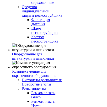
страховочные
Средства
индивидуальной
защиты пескоструйщика
Фильтр для
дыхания
Шлем
пескоструйщика
Костюм
пескоструйщика
Оборудование для
штукатурки и шпаклевки
Комплектующие для
окрасочного оборудования
Пистолеты распылители
Поворотные узлы
Ремкомплекты
Ремкомплекты
Graco
Ремкомплекты
Hywst