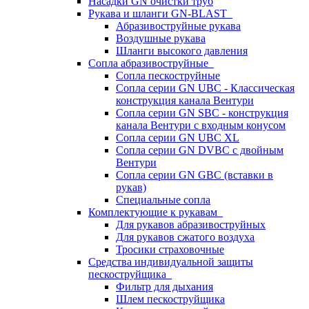
Насадки GN очистки труб
Рукава и шланги GN-BLAST
Абразивоструйные рукава
Воздушные рукава
Шланги высокого давления
Сопла абразивоструйные
Сопла пескоструйные
Сопла серии GN UBC - Классическая
конструкция канала Вентури
Сопла серии GN SBC - конструкция
канала Вентури c входным конусом
Сопла серии GN UBC XL
Сопла серии GN DVBC с двойным
Вентури
Сопла серии GN GBC (вставки в
рукав)
Специальные сопла
Комплектующие к рукавам
Для рукавов абразивоструйных
Для рукавов сжатого воздуха
Тросики страховочные
Средства индивидуальной защиты
пескоструйщика
Фильтр для дыхания
Шлем пескоструйщика