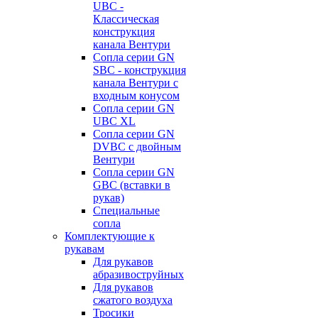
UBC -
Классическая
конструкция
канала Вентури
Сопла серии GN
SBC - конструкция
канала Вентури c
входным конусом
Сопла серии GN
UBC XL
Сопла серии GN
DVBC с двойным
Вентури
Сопла серии GN
GBC (вставки в
рукав)
Специальные
сопла
Комплектующие к
рукавам
Для рукавов
абразивоструйных
Для рукавов
сжатого воздуха
Тросики