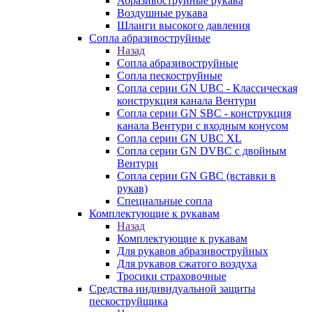
Абразивоструйные рукава
Воздушные рукава
Шланги высокого давления
Сопла абразивоструйные
Назад
Сопла абразивоструйные
Сопла пескоструйные
Сопла серии GN UBC - Классическая
конструкция канала Вентури
Сопла серии GN SBC - конструкция
канала Вентури c входным конусом
Сопла серии GN UBC XL
Сопла серии GN DVBC с двойным
Вентури
Сопла серии GN GBC (вставки в
рукав)
Специальные сопла
Комплектующие к рукавам
Назад
Комплектующие к рукавам
Для рукавов абразивоструйных
Для рукавов сжатого воздуха
Тросики страховочные
Средства индивидуальной защиты
пескоструйщика