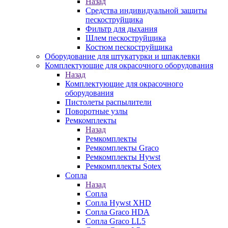
Назад
Средства индивидуальной защиты
пескоструйщика
Фильтр для дыхания
Шлем пескоструйщика
Костюм пескоструйщика
Оборудование для штукатурки и шпаклевки
Комплектующие для окрасочного оборудования
Назад
Комплектующие для окрасочного
оборудования
Пистолеты распылители
Поворотные узлы
Ремкомплекты
Назад
Ремкомплекты
Ремкомплекты Graco
Ремкомплекты Hywst
Ремкомпллекты Sotex
Сопла
Назад
Сопла
Сопла Hywst XHD
Сопла Graco HDA
Сопла Graco LL5