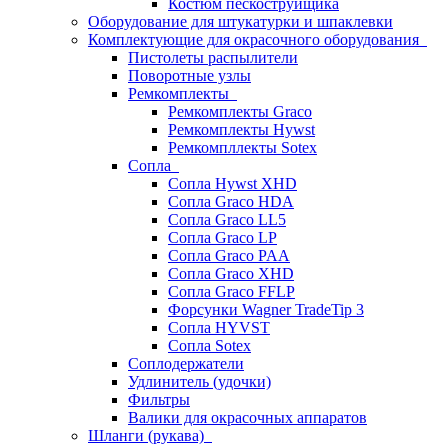
Костюм пескоструйщика
Оборудование для штукатурки и шпаклевки
Комплектующие для окрасочного оборудования
Пистолеты распылители
Поворотные узлы
Ремкомплекты
Ремкомплекты Graco
Ремкомплекты Hywst
Ремкомпллекты Sotex
Сопла
Сопла Hywst XHD
Сопла Graco HDA
Сопла Graco LL5
Сопла Graco LP
Сопла Graco PAA
Сопла Graco XHD
Сопла Graco FFLP
Форсунки Wagner TradeTip 3
Сопла HYVST
Сопла Sotex
Соплодержатели
Удлинитель (удочки)
Фильтры
Валики для окрасочных аппаратов
Шланги (рукава)