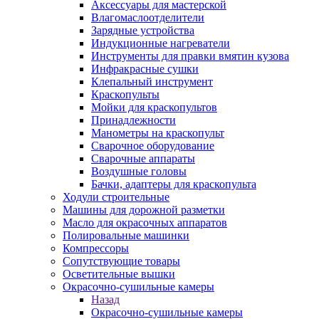
Аксессуары для мастерской
Влагомаслоотделители
Зарядные устройства
Индукционные нагреватели
Инструменты для правки вмятин кузова
Инфракрасные сушки
Клепальный инструмент
Краскопульты
Мойки для краскопультов
Принадлежности
Манометры на краскопульт
Сварочное оборудование
Сварочные аппараты
Воздушные головы
Бачки, адаптеры для краскопульта
Ходули строительные
Машины для дорожной разметки
Масло для окрасочных аппаратов
Полировальные машинки
Компрессоры
Сопутствующие товары
Осветительные вышки
Окрасочно-сушильные камеры
Назад
Окрасочно-сушильные камеры