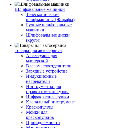
Шлифовальные машинки
Телескопические
шлифмашины (Жирафы)
Ручные шлифовальные
машинки
Шлифовальные диски
(круги)
Товары для автосервиса
Аксессуары для
мастерской
Влагомаслоотделители
Зарядные устройства
Индукционные
нагреватели
Инструменты для
правки вмятин кузова
Инфракрасные сушки
Клепальный инструмент
Краскопульты
Мойки для
краскопультов
Принадлежности
Манометры на