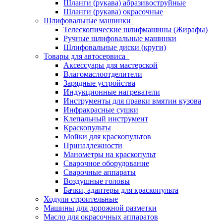
Шланги (рукава) абразивоструйные
Шланги (рукава) окрасочные
Шлифовальные машинки
Телескопические шлифмашины (Жирафы)
Ручные шлифовальные машинки
Шлифовальные диски (круги)
Товары для автосервиса
Аксессуары для мастерской
Влагомаслоотделители
Зарядные устройства
Индукционные нагреватели
Инструменты для правки вмятин кузова
Инфракрасные сушки
Клепальный инструмент
Краскопульты
Мойки для краскопультов
Принадлежности
Манометры на краскопульт
Сварочное оборудование
Сварочные аппараты
Воздушные головы
Бачки, адаптеры для краскопульта
Ходули строительные
Машины для дорожной разметки
Масло для окрасочных аппаратов