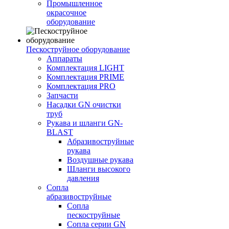
Промышленное
окрасочное
оборудование
Пескоструйное оборудование
Аппараты
Комплектация LIGHT
Комплектация PRIME
Комплектация PRO
Запчасти
Насадки GN очистки
труб
Рукава и шланги GN-
BLAST
Абразивоструйные
рукава
Воздушные рукава
Шланги высокого
давления
Сопла
абразивоструйные
Сопла
пескоструйные
Сопла серии GN