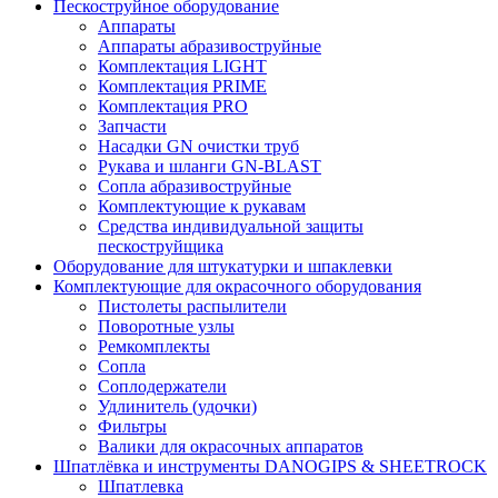
Пескоструйное оборудование
Аппараты
Аппараты абразивоструйные
Комплектация LIGHT
Комплектация PRIME
Комплектация PRO
Запчасти
Насадки GN очистки труб
Рукава и шланги GN-BLAST
Сопла абразивоструйные
Комплектующие к рукавам
Средства индивидуальной защиты
пескоструйщика
Оборудование для штукатурки и шпаклевки
Комплектующие для окрасочного оборудования
Пистолеты распылители
Поворотные узлы
Ремкомплекты
Сопла
Соплодержатели
Удлинитель (удочки)
Фильтры
Валики для окрасочных аппаратов
Шпатлёвка и инструменты DANOGIPS & SHEETROCK
Шпатлевка