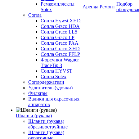
Ремкомпллекты
Подбор
Аренда
Ремонт
Sotex
оборудова
Сопла
Сопла Hywst XHD
Сопла Graco HDA
Сопла Graco LL5
Сопла Graco LP
Сопла Graco PAA
Сопла Graco XHD
Сопла Graco FFLP
Форсунки Wagner
TradeTip 3
Сопла HYVST
Сопла Sotex
Соплодержатели
Удлинитель (удочки)
Фильтры
Валики для окрасочных
аппаратов
Шланги (рукава)
Шланги (рукава)
абразивоструйные
Шланги (рукава)
окрасочные