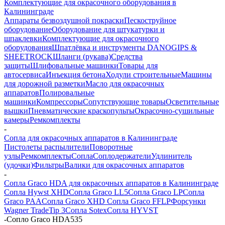
Комплектующие для окрасочного оборудования в
Калининграде
Аппараты безвоздушной покраски
Пескоструйное
оборудование
Оборудование для штукатурки и
шпаклевки
Комплектующие для окрасочного
оборудования
Шпатлёвка и инструменты DANOGIPS &
SHEETROCK
Шланги (рукава)
Средства
защиты
Шлифовальные машинки
Товары для
автосервиса
Инъекция бетона
Ходули строительные
Машины
для дорожной разметки
Масло для окрасочных
аппаратов
Полировальные
машинки
Компрессоры
Сопутствующие товары
Осветительные
вышки
Пневматические краскопульты
Окрасочно-сушильные
камеры
Ремкомплекты
-
Сопла для окрасочных аппаратов в Калининграде
Пистолеты распылители
Поворотные
узлы
Ремкомплекты
Сопла
Соплодержатели
Удлинитель
(удочки)
Фильтры
Валики для окрасочных аппаратов
-
Сопла Graco HDA для окрасочных аппаратов в Калининграде
Сопла Hywst XHD
Сопла Graco LL5
Сопла Graco LP
Сопла
Graco PAA
Сопла Graco XHD
Сопла Graco FFLP
Форсунки
Wagner TradeTip 3
Сопла Sotex
Сопла HYVST
-
Сопло Graco HDA535