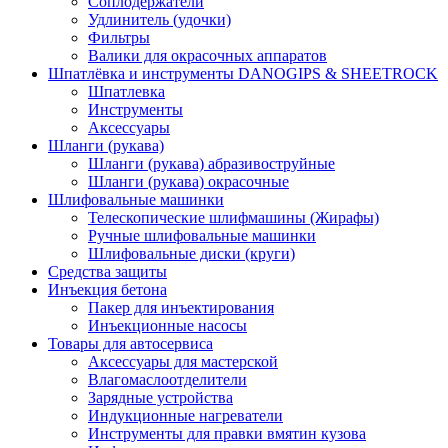
Соплодержатели
Удлинитель (удочки)
Фильтры
Валики для окрасочных аппаратов
Шпатлёвка и инструменты DANOGIPS & SHEETROCK
Шпатлевка
Инструменты
Аксессуары
Шланги (рукава)
Шланги (рукава) абразивоструйные
Шланги (рукава) окрасочные
Шлифовальные машинки
Телескопические шлифмашины (Жирафы)
Ручные шлифовальные машинки
Шлифовальные диски (круги)
Средства защиты
Инъекция бетона
Пакер для инъектирования
Инъекционные насосы
Товары для автосервиса
Аксессуары для мастерской
Влагомаслоотделители
Зарядные устройства
Индукционные нагреватели
Инструменты для правки вмятин кузова