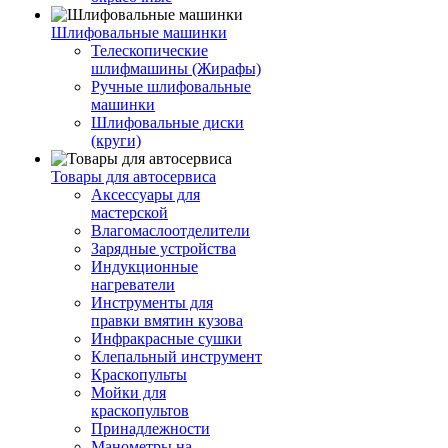
Шлифовальные машинки
Телескопические
шлифмашины (Жирафы)
Ручные шлифовальные
машинки
Шлифовальные диски
(круги)
Товары для автосервиса
Аксессуары для
мастерской
Влагомаслоотделители
Зарядные устройства
Индукционные
нагреватели
Инструменты для
правки вмятин кузова
Инфракрасные сушки
Клепальный инструмент
Краскопульты
Мойки для
краскопультов
Принадлежности
Манометры на