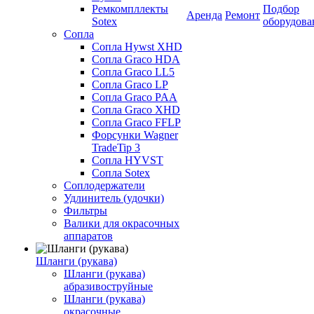
Ремкомпллекты
Подбор
Аренда
Ремонт
Sotex
оборудова
Сопла
Сопла Hywst XHD
Сопла Graco HDA
Сопла Graco LL5
Сопла Graco LP
Сопла Graco PAA
Сопла Graco XHD
Сопла Graco FFLP
Форсунки Wagner
TradeTip 3
Сопла HYVST
Сопла Sotex
Соплодержатели
Удлинитель (удочки)
Фильтры
Валики для окрасочных
аппаратов
Шланги (рукава)
Шланги (рукава)
абразивоструйные
Шланги (рукава)
окрасочные