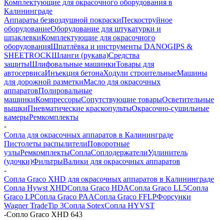
Комплектующие для окрасочного оборудования в
Калининграде
Аппараты безвоздушной покраски
Пескоструйное
оборудование
Оборудование для штукатурки и
шпаклевки
Комплектующие для окрасочного
оборудования
Шпатлёвка и инструменты DANOGIPS &
SHEETROCK
Шланги (рукава)
Средства
защиты
Шлифовальные машинки
Товары для
автосервиса
Инъекция бетона
Ходули строительные
Машины
для дорожной разметки
Масло для окрасочных
аппаратов
Полировальные
машинки
Компрессоры
Сопутствующие товары
Осветительные
вышки
Пневматические краскопульты
Окрасочно-сушильные
камеры
Ремкомплекты
-
Сопла для окрасочных аппаратов в Калининграде
Пистолеты распылители
Поворотные
узлы
Ремкомплекты
Сопла
Соплодержатели
Удлинитель
(удочки)
Фильтры
Валики для окрасочных аппаратов
-
Сопла Graco XHD для окрасочных аппаратов в Калининграде
Сопла Hywst XHD
Сопла Graco HDA
Сопла Graco LL5
Сопла
Graco LP
Сопла Graco PAA
Сопла Graco FFLP
Форсунки
Wagner TradeTip 3
Сопла Sotex
Сопла HYVST
-
Сопло Graco XHD 643