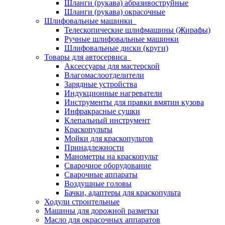
Шланги (рукава) абразивоструйные
Шланги (рукава) окрасочные
Шлифовальные машинки
Телескопические шлифмашины (Жирафы)
Ручные шлифовальные машинки
Шлифовальные диски (круги)
Товары для автосервиса
Аксессуары для мастерской
Влагомаслоотделители
Зарядные устройства
Индукционные нагреватели
Инструменты для правки вмятин кузова
Инфракрасные сушки
Клепальный инструмент
Краскопульты
Мойки для краскопультов
Принадлежности
Манометры на краскопульт
Сварочное оборудование
Сварочные аппараты
Воздушные головы
Бачки, адаптеры для краскопульта
Ходули строительные
Машины для дорожной разметки
Масло для окрасочных аппаратов