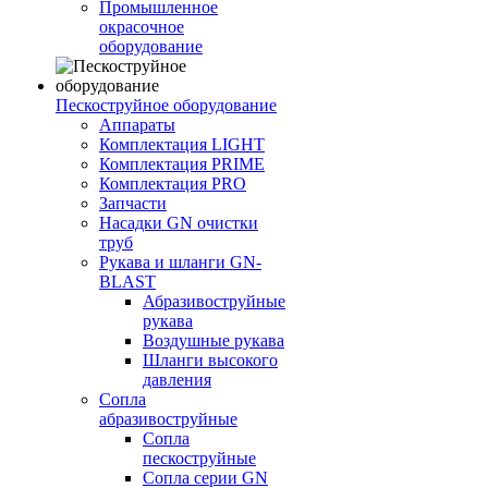
Промышленное
окрасочное
оборудование
Пескоструйное оборудование
Аппараты
Комплектация LIGHT
Комплектация PRIME
Комплектация PRO
Запчасти
Насадки GN очистки
труб
Рукава и шланги GN-
BLAST
Абразивоструйные
рукава
Воздушные рукава
Шланги высокого
давления
Сопла
абразивоструйные
Сопла
пескоструйные
Сопла серии GN