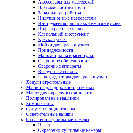
Аксессуары для мастерской
Влагомаслоотделители
Зарядные устройства
Индукционные нагреватели
Инструменты для правки вмятин кузова
Инфракрасные сушки
Клепальный инструмент
Краскопульты
Мойки для краскопультов
Принадлежности
Манометры на краскопульт
Сварочное оборудование
Сварочные аппараты
Воздушные головы
Бачки, адаптеры для краскопульта
Ходули строительные
Машины для дорожной разметки
Масло для окрасочных аппаратов
Полировальные машинки
Компрессоры
Сопутствующие товары
Осветительные вышки
Окрасочно-сушильные камеры
Назад
Окрасочно-сушильные камеры