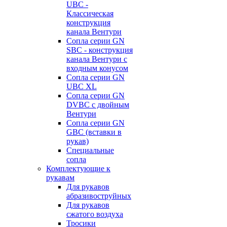
UBC -
Классическая
конструкция
канала Вентури
Сопла серии GN
SBC - конструкция
канала Вентури c
входным конусом
Сопла серии GN
UBC XL
Сопла серии GN
DVBC с двойным
Вентури
Сопла серии GN
GBC (вставки в
рукав)
Специальные
сопла
Комплектующие к
рукавам
Для рукавов
абразивоструйных
Для рукавов
сжатого воздуха
Тросики