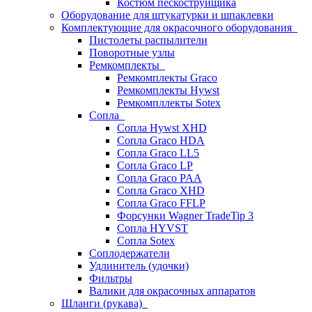
Костюм пескоструйщика
Оборудование для штукатурки и шпаклевки
Комплектующие для окрасочного оборудования
Пистолеты распылители
Поворотные узлы
Ремкомплекты
Ремкомплекты Graco
Ремкомплекты Hywst
Ремкомпллекты Sotex
Сопла
Сопла Hywst XHD
Сопла Graco HDA
Сопла Graco LL5
Сопла Graco LP
Сопла Graco PAA
Сопла Graco XHD
Сопла Graco FFLP
Форсунки Wagner TradeTip 3
Сопла HYVST
Сопла Sotex
Соплодержатели
Удлинитель (удочки)
Фильтры
Валики для окрасочных аппаратов
Шланги (рукава)