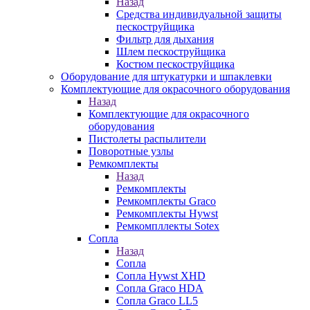
Назад
Средства индивидуальной защиты
пескоструйщика
Фильтр для дыхания
Шлем пескоструйщика
Костюм пескоструйщика
Оборудование для штукатурки и шпаклевки
Комплектующие для окрасочного оборудования
Назад
Комплектующие для окрасочного
оборудования
Пистолеты распылители
Поворотные узлы
Ремкомплекты
Назад
Ремкомплекты
Ремкомплекты Graco
Ремкомплекты Hywst
Ремкомпллекты Sotex
Сопла
Назад
Сопла
Сопла Hywst XHD
Сопла Graco HDA
Сопла Graco LL5