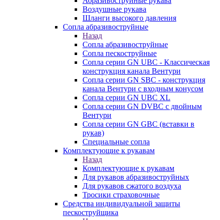
Абразивоструйные рукава
Воздушные рукава
Шланги высокого давления
Сопла абразивоструйные
Назад
Сопла абразивоструйные
Сопла пескоструйные
Сопла серии GN UBC - Классическая
конструкция канала Вентури
Сопла серии GN SBC - конструкция
канала Вентури c входным конусом
Сопла серии GN UBC XL
Сопла серии GN DVBC с двойным
Вентури
Сопла серии GN GBC (вставки в
рукав)
Специальные сопла
Комплектующие к рукавам
Назад
Комплектующие к рукавам
Для рукавов абразивоструйных
Для рукавов сжатого воздуха
Тросики страховочные
Средства индивидуальной защиты
пескоструйщика