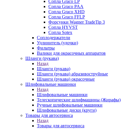
Сопла Graco LP
Сопла Graco PAA
Сопла Graco XHD
Сопла Graco FFLP
Форсунки Wagner TradeTip 3
Сопла HYVST
Сопла Sotex
Соплодержатели
Удлинитель (удочки)
Фильтры
Валики для окрасочных аппаратов
Шланги (рукава)
Назад
Шланги (рукава)
Шланги (рукава) абразивоструйные
Шланги (рукава) окрасочные
Шлифовальные машинки
Назад
Шлифовальные машинки
Телескопические шлифмашины (Жирафы)
Ручные шлифовальные машинки
Шлифовальные диски (круги)
Товары для автосервиса
Назад
Товары для автосервиса