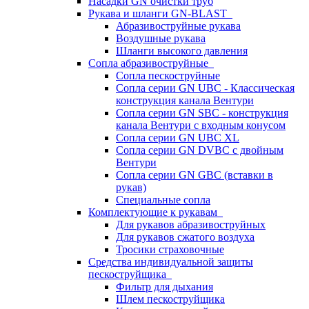
Насадки GN очистки труб
Рукава и шланги GN-BLAST
Абразивоструйные рукава
Воздушные рукава
Шланги высокого давления
Сопла абразивоструйные
Сопла пескоструйные
Сопла серии GN UBC - Классическая
конструкция канала Вентури
Сопла серии GN SBC - конструкция
канала Вентури c входным конусом
Сопла серии GN UBC XL
Сопла серии GN DVBC с двойным
Вентури
Сопла серии GN GBC (вставки в
рукав)
Специальные сопла
Комплектующие к рукавам
Для рукавов абразивоструйных
Для рукавов сжатого воздуха
Тросики страховочные
Средства индивидуальной защиты
пескоструйщика
Фильтр для дыхания
Шлем пескоструйщика