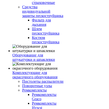
страховочные
Средства
индивидуальной
защиты пескоструйщика
Фильтр для
дыхания
Шлем
пескоструйщика
Костюм
пескоструйщика
Оборудование для
штукатурки и шпаклевки
Комплектующие для
окрасочного оборудования
Пистолеты распылители
Поворотные узлы
Ремкомплекты
Ремкомплекты
Graco
Ремкомплекты
Hywst