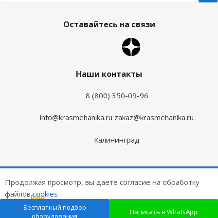
Оставайтесь на связи
Наши контакты
8 (800) 350-09-96
info@krasmehanika.ru
zakaz@krasmehanika.ru
Калининград
2026 © Красмеханика
Продолжая просмотр, вы даете согласие на обработку
Цены на сайте не являются публичной офертой
файлов
cookies
ваш
подарок
Создание и продвижение сайтов
Бесплатный подбор
ОК
Написать в WhatsApp
оборудования