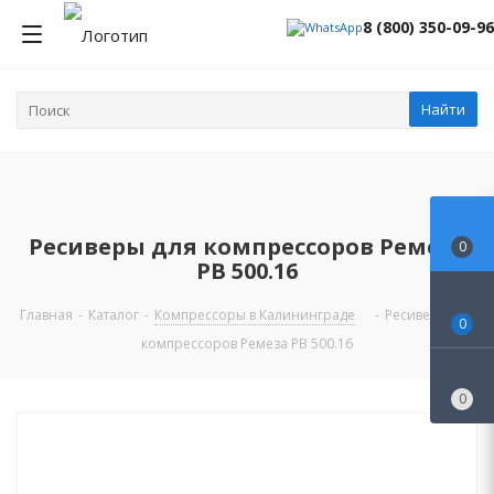
8 (800) 350-09-96
Найти
Ресиверы для компрессоров Ремеза
0
РВ 500.16
Главная
-
Каталог
-
Компрессоры в Калининграде
-
Ресиверы для
0
компрессоров Ремеза РВ 500.16
0