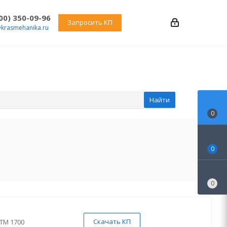
800) 350-09-96
Запросить КП
@krasmehanika.ru
Найти
0
0
0
Скачать КП
TM 1700