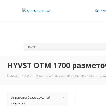
Калини
HYVST OTM 1700 размет
Главная
-
Каталог
-
Машины для дорожной разметки в Калининград
Аппараты безвоздушной
покраски