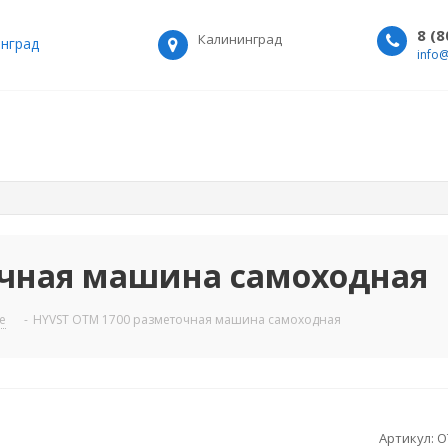
8 (
Калининград
нград
info
очная машина самоходная
е
-
HYVST OTM 1700 разметочная машина самоходная
Артикул:
O