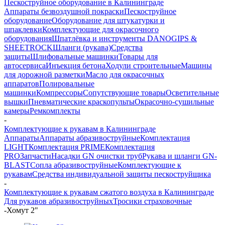
Пескоструйное оборудование в Калининграде
Аппараты безвоздушной покраски
Пескоструйное
оборудование
Оборудование для штукатурки и
шпаклевки
Комплектующие для окрасочного
оборудования
Шпатлёвка и инструменты DANOGIPS &
SHEETROCK
Шланги (рукава)
Средства
защиты
Шлифовальные машинки
Товары для
автосервиса
Инъекция бетона
Ходули строительные
Машины
для дорожной разметки
Масло для окрасочных
аппаратов
Полировальные
машинки
Компрессоры
Сопутствующие товары
Осветительные
вышки
Пневматические краскопульты
Окрасочно-сушильные
камеры
Ремкомплекты
-
Комплектующие к рукавам в Калининграде
Аппараты
Аппараты абразивоструйные
Комплектация
LIGHT
Комплектация PRIME
Комплектация
PRO
Запчасти
Насадки GN очистки труб
Рукава и шланги GN-
BLAST
Сопла абразивоструйные
Комплектующие к
рукавам
Средства индивидуальной защиты пескоструйщика
-
Комплектующие к рукавам сжатого воздуха в Калининграде
Для рукавов абразивоструйных
Тросики страховочные
-
Хомут 2"