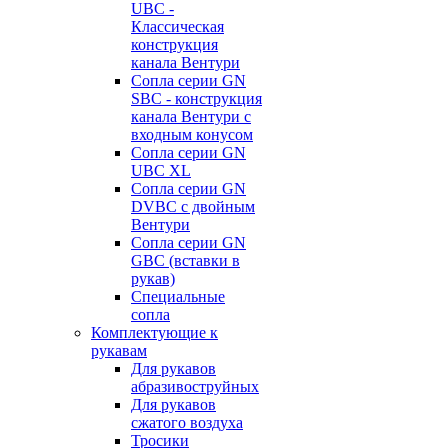
UBC -
Классическая
конструкция
канала Вентури
Сопла серии GN
SBC - конструкция
канала Вентури c
входным конусом
Сопла серии GN
UBC XL
Сопла серии GN
DVBC с двойным
Вентури
Сопла серии GN
GBC (вставки в
рукав)
Специальные
сопла
Комплектующие к
рукавам
Для рукавов
абразивоструйных
Для рукавов
сжатого воздуха
Тросики