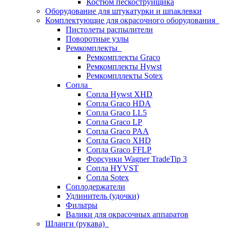
Костюм пескоструйщика
Оборудование для штукатурки и шпаклевки
Комплектующие для окрасочного оборудования
Пистолеты распылители
Поворотные узлы
Ремкомплекты
Ремкомплекты Graco
Ремкомплекты Hywst
Ремкомпллекты Sotex
Сопла
Сопла Hywst XHD
Сопла Graco HDA
Сопла Graco LL5
Сопла Graco LP
Сопла Graco PAA
Сопла Graco XHD
Сопла Graco FFLP
Форсунки Wagner TradeTip 3
Сопла HYVST
Сопла Sotex
Соплодержатели
Удлинитель (удочки)
Фильтры
Валики для окрасочных аппаратов
Шланги (рукава)