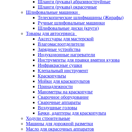
Шланги (рукава) абразивоструйные
Шланги (рукава) окрасочные
Шлифовальные машинки
Телескопические шлифмашины (Жирафы)
Ручные шлифовальные машинки
Шлифовальные диски (круги)
Товары для автосервиса
Аксессуары для мастерской
Влагомаслоотделители
Зарядные устройства
Индукционные нагреватели
Инструменты для правки вмятин кузова
Инфракрасные сушки
Клепальный инструмент
Краскопульты
Мойки для краскопультов
Принадлежности
Манометры на краскопульт
Сварочное оборудование
Сварочные аппараты
Воздушные головы
Бачки, адаптеры для краскопульта
Ходули строительные
Машины для дорожной разметки
Масло для окрасочных аппаратов