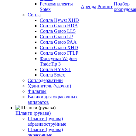
Ремкомпллекты
Подбор
Аренда
Ремонт
Sotex
оборудова
Сопла
Сопла Hywst XHD
Сопла Graco HDA
Сопла Graco LL5
Сопла Graco LP
Сопла Graco PAA
Сопла Graco XHD
Сопла Graco FFLP
Форсунки Wagner
TradeTip 3
Сопла HYVST
Сопла Sotex
Соплодержатели
Удлинитель (удочки)
Фильтры
Валики для окрасочных
аппаратов
Шланги (рукава)
Шланги (рукава)
абразивоструйные
Шланги (рукава)
окрасочные