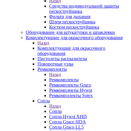
Назад
Средства индивидуальной защиты
пескоструйщика
Фильтр для дыхания
Шлем пескоструйщика
Костюм пескоструйщика
Оборудование для штукатурки и шпаклевки
Комплектующие для окрасочного оборудования
Назад
Комплектующие для окрасочного
оборудования
Пистолеты распылители
Поворотные узлы
Ремкомплекты
Назад
Ремкомплекты
Ремкомплекты Graco
Ремкомплекты Hywst
Ремкомпллекты Sotex
Сопла
Назад
Сопла
Сопла Hywst XHD
Сопла Graco HDA
Сопла Graco LL5