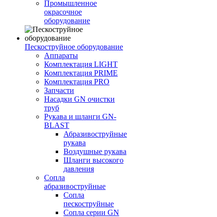
Промышленное
окрасочное
оборудование
Пескоструйное оборудование
Аппараты
Комплектация LIGHT
Комплектация PRIME
Комплектация PRO
Запчасти
Насадки GN очистки
труб
Рукава и шланги GN-
BLAST
Абразивоструйные
рукава
Воздушные рукава
Шланги высокого
давления
Сопла
абразивоструйные
Сопла
пескоструйные
Сопла серии GN