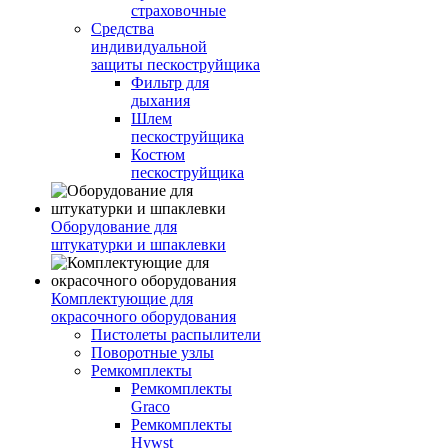
страховочные
Средства
индивидуальной
защиты пескоструйщика
Фильтр для
дыхания
Шлем
пескоструйщика
Костюм
пескоструйщика
Оборудование для
штукатурки и шпаклевки
Комплектующие для
окрасочного оборудования
Пистолеты распылители
Поворотные узлы
Ремкомплекты
Ремкомплекты
Graco
Ремкомплекты
Hywst