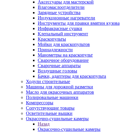
Аксессуары для мастерской
Влагомаслоотделители
Зарядные устройства
Индукционные нагреватели
Инструменты для правки вмятин кузова
Инфракрасные сушки
Клепальный инструмент
Краскопульты
Мойки для краскопультов
Принадлежности
Манометры на краскопульт
Сварочное оборудование
Сварочные аппараты
Воздушные головы
Бачки, адаптеры для краскопульта
Ходули строительные
Машины для дорожной разметки
Масло для окрасочных аппаратов
Полировальные машинки
Компрессоры
Сопутствующие товары
Осветительные вышки
Окрасочно-сушильные камеры
Назад
Окрасочно-сушильные камеры