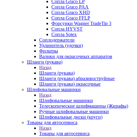
Сопла Graco LP
Сопла Graco PAA
Сопла Graco XHD
Сопла Graco FFLP
Форсунки Wagner TradeTip 3
Сопла HYVST
Сопла Sotex
Соплодержатели
Удлинитель (удочки)
Фильтры
Валики для окрасочных аппаратов
Шланги (рукава)
Назад
Шланги (рукава)
Шланги (рукава) абразивоструйные
Шланги (рукава) окрасочные
Шлифовальные машинки
Назад
Шлифовальные машинки
Телескопические шлифмашины (Жирафы)
Ручные шлифовальные машинки
Шлифовальные диски (круги)
Товары для автосервиса
Назад
Товары для автосервиса