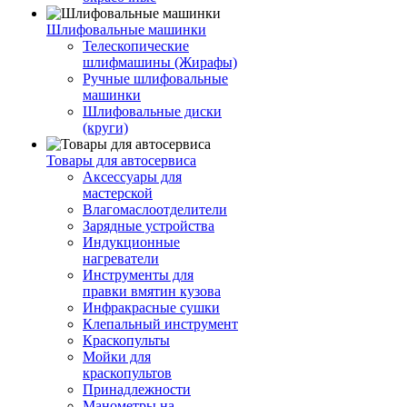
Шлифовальные машинки
Телескопические
шлифмашины (Жирафы)
Ручные шлифовальные
машинки
Шлифовальные диски
(круги)
Товары для автосервиса
Аксессуары для
мастерской
Влагомаслоотделители
Зарядные устройства
Индукционные
нагреватели
Инструменты для
правки вмятин кузова
Инфракрасные сушки
Клепальный инструмент
Краскопульты
Мойки для
краскопультов
Принадлежности
Манометры на