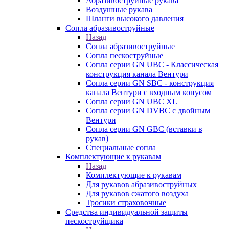
Абразивоструйные рукава
Воздушные рукава
Шланги высокого давления
Сопла абразивоструйные
Назад
Сопла абразивоструйные
Сопла пескоструйные
Сопла серии GN UBC - Классическая
конструкция канала Вентури
Сопла серии GN SBC - конструкция
канала Вентури c входным конусом
Сопла серии GN UBC XL
Сопла серии GN DVBC с двойным
Вентури
Сопла серии GN GBC (вставки в
рукав)
Специальные сопла
Комплектующие к рукавам
Назад
Комплектующие к рукавам
Для рукавов абразивоструйных
Для рукавов сжатого воздуха
Тросики страховочные
Средства индивидуальной защиты
пескоструйщика