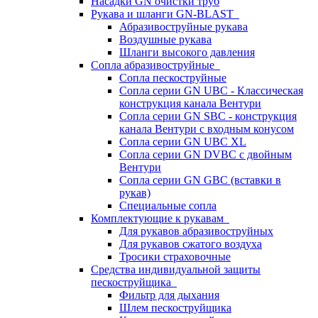
Насадки GN очистки труб
Рукава и шланги GN-BLAST
Абразивоструйные рукава
Воздушные рукава
Шланги высокого давления
Сопла абразивоструйные
Сопла пескоструйные
Сопла серии GN UBC - Классическая
конструкция канала Вентури
Сопла серии GN SBC - конструкция
канала Вентури c входным конусом
Сопла серии GN UBC XL
Сопла серии GN DVBC с двойным
Вентури
Сопла серии GN GBC (вставки в
рукав)
Специальные сопла
Комплектующие к рукавам
Для рукавов абразивоструйных
Для рукавов сжатого воздуха
Тросики страховочные
Средства индивидуальной защиты
пескоструйщика
Фильтр для дыхания
Шлем пескоструйщика