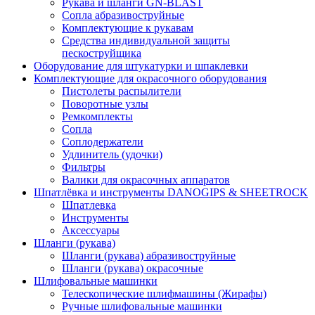
Рукава и шланги GN-BLAST
Сопла абразивоструйные
Комплектующие к рукавам
Средства индивидуальной защиты
пескоструйщика
Оборудование для штукатурки и шпаклевки
Комплектующие для окрасочного оборудования
Пистолеты распылители
Поворотные узлы
Ремкомплекты
Сопла
Соплодержатели
Удлинитель (удочки)
Фильтры
Валики для окрасочных аппаратов
Шпатлёвка и инструменты DANOGIPS & SHEETROCK
Шпатлевка
Инструменты
Аксессуары
Шланги (рукава)
Шланги (рукава) абразивоструйные
Шланги (рукава) окрасочные
Шлифовальные машинки
Телескопические шлифмашины (Жирафы)
Ручные шлифовальные машинки