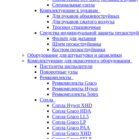
Специальные сопла
Комплектующие к рукавам
Для рукавов абразивоструйных
Для рукавов сжатого воздуха
Тросики страховочные
Средства индивидуальной защиты пескостр
Фильтр для дыхания
Шлем пескоструйщика
Костюм пескоструйщика
Оборудование для штукатурки и шпаклевки
Комплектующие для окрасочного оборудования
Пистолеты распылители
Поворотные узлы
Ремкомплекты
Ремкомплекты Graco
Ремкомплекты Hywst
Ремкомпллекты Sotex
Сопла
Сопла Hywst XHD
Сопла Graco HDA
Сопла Graco LL5
Сопла Graco LP
Сопла Graco PAA
Сопла Graco XHD
Сопла Graco FFLP