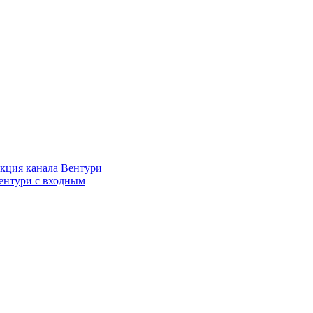
кция канала Вентури
ентури c входным