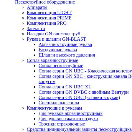
Пескоструйное оборудование
Аппараты
Комплектация LIGHT
Комплектация PRIME
Комплектация PRO
Запчасти
Насадки GN очистки труб
Рукава и шланги GN-BLAST
Абразивоструйные рукава
Воздушные рукава
Шланги высокого давления
Сопла абразивоструйные
Сопла пескоструйные
Сопла серии GN UBC - Классическая констру
Сопла серии GN SBC - конструкция канала В
конусом
Сопла серии GN UBC XL
Сопла серии GN DVBC с двойным Вентури
Сопла серии GN GBC (вставки в рукав)
Специальные сопла
Комплектующие к рукавам
Для рукавов абразивоструйных
Для рукавов сжатого воздуха
Тросики страховочные
Средства индивидуальной защиты пескоструйщика