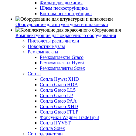
Фильтр для дыхания
Шлем пескоструйщика
Костюм пескоструйщика
Оборудование для штукатурки и шпаклевки
Комплектующие для окрасочного оборудования
Пистолеты распылители
Поворотные узлы
Ремкомплекты
Ремкомплекты Graco
Ремкомплекты Hywst
Ремкомпллекты Sotex
Сопла
Сопла Hywst XHD
Сопла Graco HDA
Сопла Graco LL5
Сопла Graco LP
Сопла Graco PAA
Сопла Graco XHD
Сопла Graco FFLP
Форсунки Wagner TradeTip 3
Сопла HYVST
Сопла Sotex
Соплодержатели