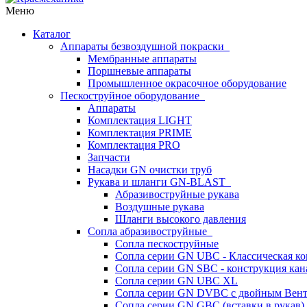
Меню
Каталог
Аппараты безвоздушной покраски
Мембранные аппараты
Поршневые аппараты
Промышленное окрасочное оборудование
Пескоструйное оборудование
Аппараты
Комплектация LIGHT
Комплектация PRIME
Комплектация PRO
Запчасти
Насадки GN очистки труб
Рукава и шланги GN-BLAST
Абразивоструйные рукава
Воздушные рукава
Шланги высокого давления
Сопла абразивоструйные
Сопла пескоструйные
Сопла серии GN UBC - Классическая ко
Сопла серии GN SBC - конструкция кан
Сопла серии GN UBC XL
Сопла серии GN DVBC с двойным Вен
Сопла серии GN GBC (вставки в рукав)