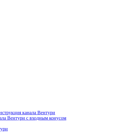
нструкция канала Вентури
ала Вентури c входным конусом
тури