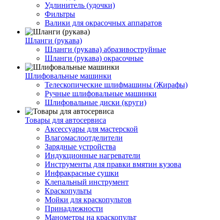
Удлинитель (удочки)
Фильтры
Валики для окрасочных аппаратов
Шланги (рукава)
Шланги (рукава) абразивоструйные
Шланги (рукава) окрасочные
Шлифовальные машинки
Телескопические шлифмашины (Жирафы)
Ручные шлифовальные машинки
Шлифовальные диски (круги)
Товары для автосервиса
Аксессуары для мастерской
Влагомаслоотделители
Зарядные устройства
Индукционные нагреватели
Инструменты для правки вмятин кузова
Инфракрасные сушки
Клепальный инструмент
Краскопульты
Мойки для краскопультов
Принадлежности
Манометры на краскопульт