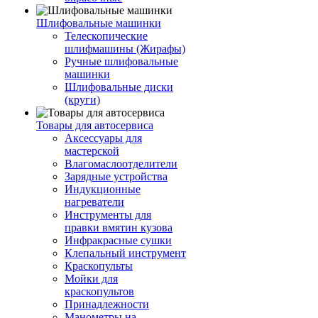
Шлифовальные машинки
Телескопические
шлифмашины (Жирафы)
Ручные шлифовальные
машинки
Шлифовальные диски
(круги)
Товары для автосервиса
Аксессуары для
мастерской
Влагомаслоотделители
Зарядные устройства
Индукционные
нагреватели
Инструменты для
правки вмятин кузова
Инфракрасные сушки
Клепальный инструмент
Краскопульты
Мойки для
краскопультов
Принадлежности
Манометры на