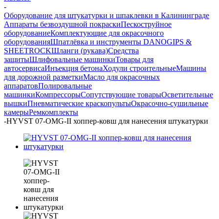
-
Оборудование для штукатурки и шпаклевки в Калининграде
Аппараты безвоздушной покраски
Пескоструйное
оборудование
Комплектующие для окрасочного
оборудования
Шпатлёвка и инструменты DANOGIPS &
SHEETROCK
Шланги (рукава)
Средства
защиты
Шлифовальные машинки
Товары для
автосервиса
Инъекция бетона
Ходули строительные
Машины
для дорожной разметки
Масло для окрасочных
аппаратов
Полировальные
машинки
Компрессоры
Сопутствующие товары
Осветительные
вышки
Пневматические краскопульты
Окрасочно-сушильные
камеры
Ремкомплекты
-
HYVST 07-OMG-II хоппер-ковш для нанесения штукатурки