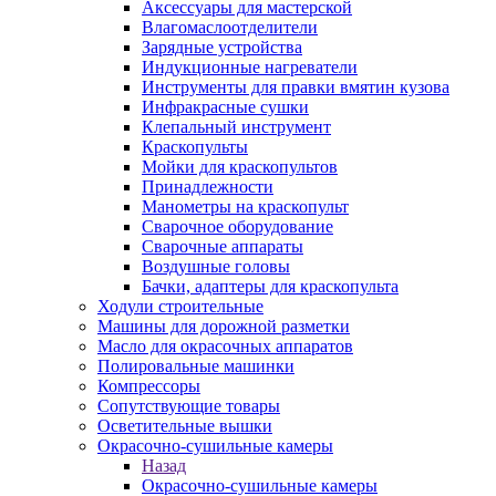
Аксессуары для мастерской
Влагомаслоотделители
Зарядные устройства
Индукционные нагреватели
Инструменты для правки вмятин кузова
Инфракрасные сушки
Клепальный инструмент
Краскопульты
Мойки для краскопультов
Принадлежности
Манометры на краскопульт
Сварочное оборудование
Сварочные аппараты
Воздушные головы
Бачки, адаптеры для краскопульта
Ходули строительные
Машины для дорожной разметки
Масло для окрасочных аппаратов
Полировальные машинки
Компрессоры
Сопутствующие товары
Осветительные вышки
Окрасочно-сушильные камеры
Назад
Окрасочно-сушильные камеры