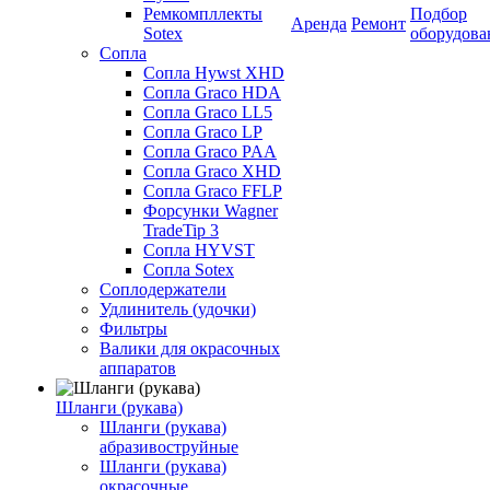
Ремкомпллекты
Подбор
Аренда
Ремонт
Sotex
оборудова
Сопла
Сопла Hywst XHD
Сопла Graco HDA
Сопла Graco LL5
Сопла Graco LP
Сопла Graco PAA
Сопла Graco XHD
Сопла Graco FFLP
Форсунки Wagner
TradeTip 3
Сопла HYVST
Сопла Sotex
Соплодержатели
Удлинитель (удочки)
Фильтры
Валики для окрасочных
аппаратов
Шланги (рукава)
Шланги (рукава)
абразивоструйные
Шланги (рукава)
окрасочные