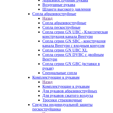
Абразивоструйные рукава
Воздушные рукава
Шланги высокого давления
Сопла абразивоструйные
Назад
Сопла абразивоструйные
Сопла пескоструйные
Сопла серии GN UBC - Классическая
конструкция канала Вентури
Сопла серии GN SBC - конструкция
канала Вентури c входным конусом
Сопла серии GN UBC XL
Сопла серии GN DVBC с двойным
Вентури
Сопла серии GN GBC (вставки в
рукав)
Специальные сопла
Комплектующие к рукавам
Назад
Комплектующие к рукавам
Для рукавов абразивоструйных
Для рукавов сжатого воздуха
Тросики страховочные
Средства индивидуальной защиты
пескоструйщика