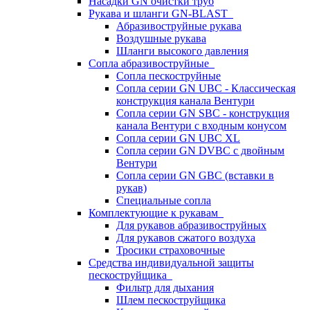
Насадки GN очистки труб
Рукава и шланги GN-BLAST
Абразивоструйные рукава
Воздушные рукава
Шланги высокого давления
Сопла абразивоструйные
Сопла пескоструйные
Сопла серии GN UBC - Классическая
конструкция канала Вентури
Сопла серии GN SBC - конструкция
канала Вентури c входным конусом
Сопла серии GN UBC XL
Сопла серии GN DVBC с двойным
Вентури
Сопла серии GN GBC (вставки в
рукав)
Специальные сопла
Комплектующие к рукавам
Для рукавов абразивоструйных
Для рукавов сжатого воздуха
Тросики страховочные
Средства индивидуальной защиты
пескоструйщика
Фильтр для дыхания
Шлем пескоструйщика