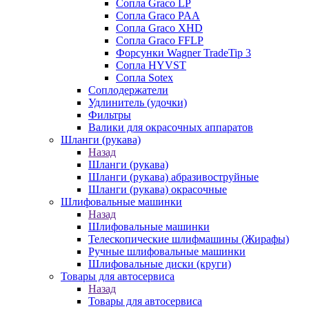
Сопла Graco LP
Сопла Graco PAA
Сопла Graco XHD
Сопла Graco FFLP
Форсунки Wagner TradeTip 3
Сопла HYVST
Сопла Sotex
Соплодержатели
Удлинитель (удочки)
Фильтры
Валики для окрасочных аппаратов
Шланги (рукава)
Назад
Шланги (рукава)
Шланги (рукава) абразивоструйные
Шланги (рукава) окрасочные
Шлифовальные машинки
Назад
Шлифовальные машинки
Телескопические шлифмашины (Жирафы)
Ручные шлифовальные машинки
Шлифовальные диски (круги)
Товары для автосервиса
Назад
Товары для автосервиса