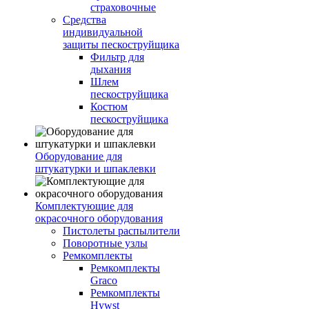
страховочные
Средства
индивидуальной
защиты пескоструйщика
Фильтр для
дыхания
Шлем
пескоструйщика
Костюм
пескоструйщика
Оборудование для
штукатурки и шпаклевки
Комплектующие для
окрасочного оборудования
Пистолеты распылители
Поворотные узлы
Ремкомплекты
Ремкомплекты
Graco
Ремкомплекты
Hywst