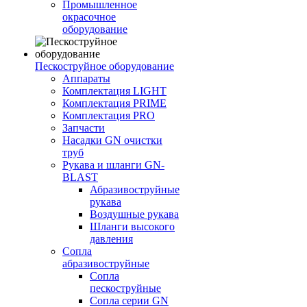
Промышленное
окрасочное
оборудование
Пескоструйное оборудование
Аппараты
Комплектация LIGHT
Комплектация PRIME
Комплектация PRO
Запчасти
Насадки GN очистки
труб
Рукава и шланги GN-
BLAST
Абразивоструйные
рукава
Воздушные рукава
Шланги высокого
давления
Сопла
абразивоструйные
Сопла
пескоструйные
Сопла серии GN