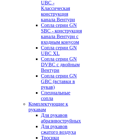
UBC -
Классическая
конструкция
канала Вентури
Сопла серии GN
SBC - конструкция
канала Вентури c
входным конусом
Сопла серии GN
UBC XL
Сопла серии GN
DVBC с двойным
Вентури
Сопла серии GN
GBC (вставки в
рукав)
Специальные
сопла
Комплектующие к
рукавам
Для рукавов
абразивоструйных
Для рукавов
сжатого воздуха
Тросики