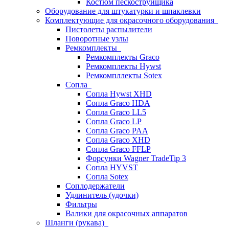
Костюм пескоструйщика
Оборудование для штукатурки и шпаклевки
Комплектующие для окрасочного оборудования
Пистолеты распылители
Поворотные узлы
Ремкомплекты
Ремкомплекты Graco
Ремкомплекты Hywst
Ремкомпллекты Sotex
Сопла
Сопла Hywst XHD
Сопла Graco HDA
Сопла Graco LL5
Сопла Graco LP
Сопла Graco PAA
Сопла Graco XHD
Сопла Graco FFLP
Форсунки Wagner TradeTip 3
Сопла HYVST
Сопла Sotex
Соплодержатели
Удлинитель (удочки)
Фильтры
Валики для окрасочных аппаратов
Шланги (рукава)