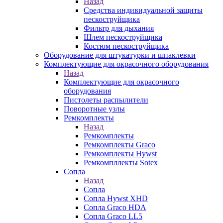
Назад
Средства индивидуальной защиты
пескоструйщика
Фильтр для дыхания
Шлем пескоструйщика
Костюм пескоструйщика
Оборудование для штукатурки и шпаклевки
Комплектующие для окрасочного оборудования
Назад
Комплектующие для окрасочного
оборудования
Пистолеты распылители
Поворотные узлы
Ремкомплекты
Назад
Ремкомплекты
Ремкомплекты Graco
Ремкомплекты Hywst
Ремкомпллекты Sotex
Сопла
Назад
Сопла
Сопла Hywst XHD
Сопла Graco HDA
Сопла Graco LL5