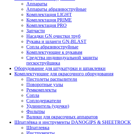
Аппараты
Аппараты абразивоструйные
Комплектация LIGHT
Комплектация PRIME
Комплектация PRO
Запчасти
Насадки GN очистки труб
Рукава и шланги GN-BLAST
Сопла абразивоструйные
Комплектующие к рукавам
Средства индивидуальной защиты
пескоструйщика
Оборудование для штукатурки и шпаклевки
Комплектующие для окрасочного оборудования
Пистолеты распылители
Поворотные узлы
Ремкомплекты
Сопла
Соплодержатели
Удлинитель (удочки)
Фильтры
Валики для окрасочных аппаратов
Шпатлёвка и инструменты DANOGIPS & SHEETROCK
Шпатлевка
Инструменты