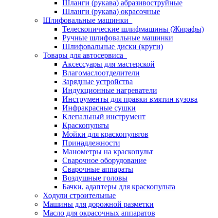
Шланги (рукава) абразивоструйные
Шланги (рукава) окрасочные
Шлифовальные машинки
Телескопические шлифмашины (Жирафы)
Ручные шлифовальные машинки
Шлифовальные диски (круги)
Товары для автосервиса
Аксессуары для мастерской
Влагомаслоотделители
Зарядные устройства
Индукционные нагреватели
Инструменты для правки вмятин кузова
Инфракрасные сушки
Клепальный инструмент
Краскопульты
Мойки для краскопультов
Принадлежности
Манометры на краскопульт
Сварочное оборудование
Сварочные аппараты
Воздушные головы
Бачки, адаптеры для краскопульта
Ходули строительные
Машины для дорожной разметки
Масло для окрасочных аппаратов