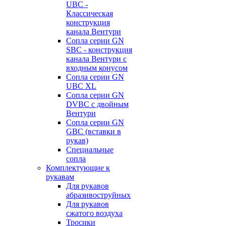
UBC -
Классическая
конструкция
канала Вентури
Сопла серии GN
SBC - конструкция
канала Вентури c
входным конусом
Сопла серии GN
UBC XL
Сопла серии GN
DVBC с двойным
Вентури
Сопла серии GN
GBC (вставки в
рукав)
Специальные
сопла
Комплектующие к
рукавам
Для рукавов
абразивоструйных
Для рукавов
сжатого воздуха
Тросики