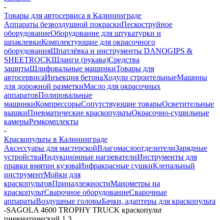
-
Товары для автосервиса в Калининграде
Аппараты безвоздушной покраски
Пескоструйное
оборудование
Оборудование для штукатурки и
шпаклевки
Комплектующие для окрасочного
оборудования
Шпатлёвка и инструменты DANOGIPS &
SHEETROCK
Шланги (рукава)
Средства
защиты
Шлифовальные машинки
Товары для
автосервиса
Инъекция бетона
Ходули строительные
Машины
для дорожной разметки
Масло для окрасочных
аппаратов
Полировальные
машинки
Компрессоры
Сопутствующие товары
Осветительные
вышки
Пневматические краскопульты
Окрасочно-сушильные
камеры
Ремкомплекты
-
Краскопульты в Калининграде
Аксессуары для мастерской
Влагомаслоотделители
Зарядные
устройства
Индукционные нагреватели
Инструменты для
правки вмятин кузова
Инфракрасные сушки
Клепальный
инструмент
Мойки для
краскопультов
Принадлежности
Манометры на
краскопульт
Сварочное оборудование
Сварочные
аппараты
Воздушные головы
Бачки, адаптеры для краскопульта
-
SAGOLA 4600 TROPHY TRUCK краскопульт
пневматический 1,3