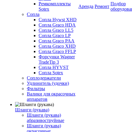
Ремкомпллекты
Подбор
Аренда
Ремонт
Sotex
оборудова
Сопла
Сопла Hywst XHD
Сопла Graco HDA
Сопла Graco LL5
Сопла Graco LP
Сопла Graco PAA
Сопла Graco XHD
Сопла Graco FFLP
Форсунки Wagner
TradeTip 3
Сопла HYVST
Сопла Sotex
Соплодержатели
Удлинитель (удочки)
Фильтры
Валики для окрасочных
аппаратов
Шланги (рукава)
Шланги (рукава)
абразивоструйные
Шланги (рукава)
окрасочные