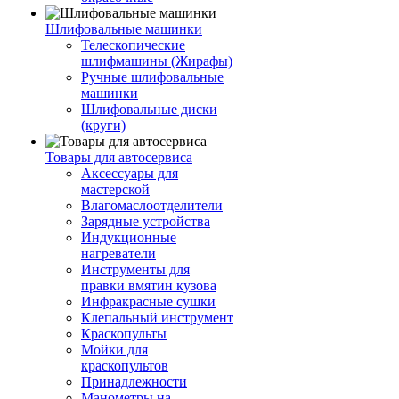
Шлифовальные машинки
Телескопические
шлифмашины (Жирафы)
Ручные шлифовальные
машинки
Шлифовальные диски
(круги)
Товары для автосервиса
Аксессуары для
мастерской
Влагомаслоотделители
Зарядные устройства
Индукционные
нагреватели
Инструменты для
правки вмятин кузова
Инфракрасные сушки
Клепальный инструмент
Краскопульты
Мойки для
краскопультов
Принадлежности
Манометры на