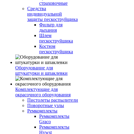
страховочные
Средства
индивидуальной
защиты пескоструйщика
Фильтр для
дыхания
Шлем
пескоструйщика
Костюм
пескоструйщика
Оборудование для
штукатурки и шпаклевки
Комплектующие для
окрасочного оборудования
Пистолеты распылители
Поворотные узлы
Ремкомплекты
Ремкомплекты
Graco
Ремкомплекты
Hywst