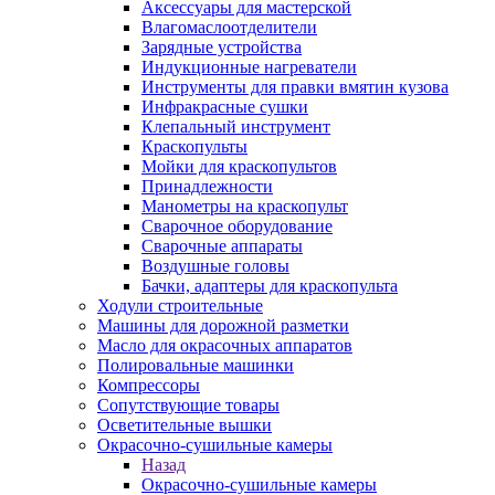
Аксессуары для мастерской
Влагомаслоотделители
Зарядные устройства
Индукционные нагреватели
Инструменты для правки вмятин кузова
Инфракрасные сушки
Клепальный инструмент
Краскопульты
Мойки для краскопультов
Принадлежности
Манометры на краскопульт
Сварочное оборудование
Сварочные аппараты
Воздушные головы
Бачки, адаптеры для краскопульта
Ходули строительные
Машины для дорожной разметки
Масло для окрасочных аппаратов
Полировальные машинки
Компрессоры
Сопутствующие товары
Осветительные вышки
Окрасочно-сушильные камеры
Назад
Окрасочно-сушильные камеры