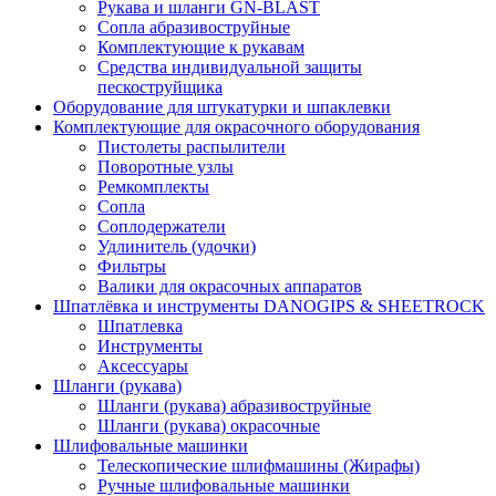
Рукава и шланги GN-BLAST
Сопла абразивоструйные
Комплектующие к рукавам
Средства индивидуальной защиты
пескоструйщика
Оборудование для штукатурки и шпаклевки
Комплектующие для окрасочного оборудования
Пистолеты распылители
Поворотные узлы
Ремкомплекты
Сопла
Соплодержатели
Удлинитель (удочки)
Фильтры
Валики для окрасочных аппаратов
Шпатлёвка и инструменты DANOGIPS & SHEETROCK
Шпатлевка
Инструменты
Аксессуары
Шланги (рукава)
Шланги (рукава) абразивоструйные
Шланги (рукава) окрасочные
Шлифовальные машинки
Телескопические шлифмашины (Жирафы)
Ручные шлифовальные машинки