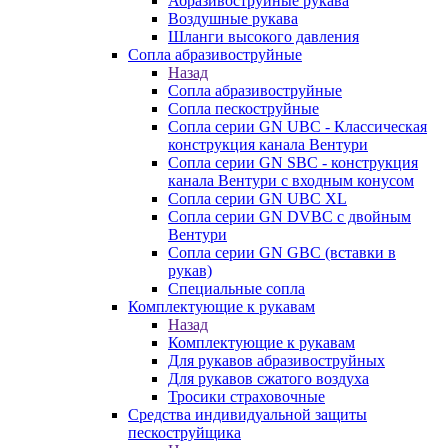
Абразивоструйные рукава
Воздушные рукава
Шланги высокого давления
Сопла абразивоструйные
Назад
Сопла абразивоструйные
Сопла пескоструйные
Сопла серии GN UBC - Классическая
конструкция канала Вентури
Сопла серии GN SBC - конструкция
канала Вентури c входным конусом
Сопла серии GN UBC XL
Сопла серии GN DVBC с двойным
Вентури
Сопла серии GN GBC (вставки в
рукав)
Специальные сопла
Комплектующие к рукавам
Назад
Комплектующие к рукавам
Для рукавов абразивоструйных
Для рукавов сжатого воздуха
Тросики страховочные
Средства индивидуальной защиты
пескоструйщика