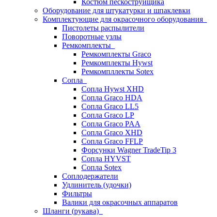
Костюм пескоструйщика
Оборудование для штукатурки и шпаклевки
Комплектующие для окрасочного оборудования
Пистолеты распылители
Поворотные узлы
Ремкомплекты
Ремкомплекты Graco
Ремкомплекты Hywst
Ремкомпллекты Sotex
Сопла
Сопла Hywst XHD
Сопла Graco HDA
Сопла Graco LL5
Сопла Graco LP
Сопла Graco PAA
Сопла Graco XHD
Сопла Graco FFLP
Форсунки Wagner TradeTip 3
Сопла HYVST
Сопла Sotex
Соплодержатели
Удлинитель (удочки)
Фильтры
Валики для окрасочных аппаратов
Шланги (рукава)