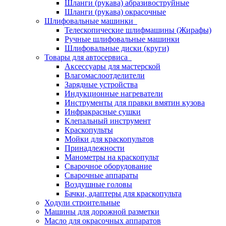
Шланги (рукава) абразивоструйные
Шланги (рукава) окрасочные
Шлифовальные машинки
Телескопические шлифмашины (Жирафы)
Ручные шлифовальные машинки
Шлифовальные диски (круги)
Товары для автосервиса
Аксессуары для мастерской
Влагомаслоотделители
Зарядные устройства
Индукционные нагреватели
Инструменты для правки вмятин кузова
Инфракрасные сушки
Клепальный инструмент
Краскопульты
Мойки для краскопультов
Принадлежности
Манометры на краскопульт
Сварочное оборудование
Сварочные аппараты
Воздушные головы
Бачки, адаптеры для краскопульта
Ходули строительные
Машины для дорожной разметки
Масло для окрасочных аппаратов