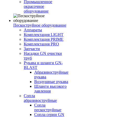
Промышленное
окрасочное
оборудование
Пескоструйное оборудование
Аппараты
Комплектация LIGHT
Комплектация PRIME
Комплектация PRO
Запчасти
Насадки GN очистки
труб
Рукава и шланги GN-
BLAST
Абразивоструйные
рукава
Воздушные рукава
Шланги высокого
давления
Сопла
абразивоструйные
Сопла
пескоструйные
Сопла серии GN