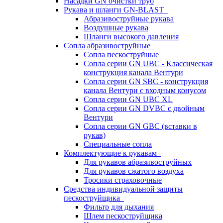
Насадки GN очистки труб
Рукава и шланги GN-BLAST
Абразивоструйные рукава
Воздушные рукава
Шланги высокого давления
Сопла абразивоструйные
Сопла пескоструйные
Сопла серии GN UBC - Классическая
конструкция канала Вентури
Сопла серии GN SBC - конструкция
канала Вентури c входным конусом
Сопла серии GN UBC XL
Сопла серии GN DVBC с двойным
Вентури
Сопла серии GN GBC (вставки в
рукав)
Специальные сопла
Комплектующие к рукавам
Для рукавов абразивоструйных
Для рукавов сжатого воздуха
Тросики страховочные
Средства индивидуальной защиты
пескоструйщика
Фильтр для дыхания
Шлем пескоструйщика