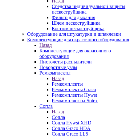
Назад
Средства индивидуальной защиты
пескоструйщика
Фильтр для дыхания
Шлем пескоструйщика
Костюм пескоструйщика
Оборудование для штукатурки и шпаклевки
Комплектующие для окрасочного оборудования
Назад
Комплектующие для окрасочного
оборудования
Пистолеты распылители
Поворотные узлы
Ремкомплекты
Назад
Ремкомплекты
Ремкомплекты Graco
Ремкомплекты Hywst
Ремкомпллекты Sotex
Сопла
Назад
Сопла
Сопла Hywst XHD
Сопла Graco HDA
Сопла Graco LL5