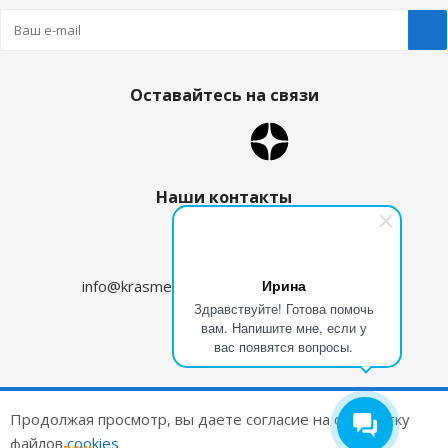
Оставайтесь на связи
Наши контакты
8 (800) 350-09-96
Ирина
info@krasmehanika.ru
zakaz@krasmehanika.ru
Здравствуйте! Готова помочь
вам. Напишите мне, если у
Калининград
вас появятся вопросы.
2026 © Красмеханика
Продолжая просмотр, вы даете согласие на обработку
Цены на сайте не являются публичной офертой
файлов
cookies