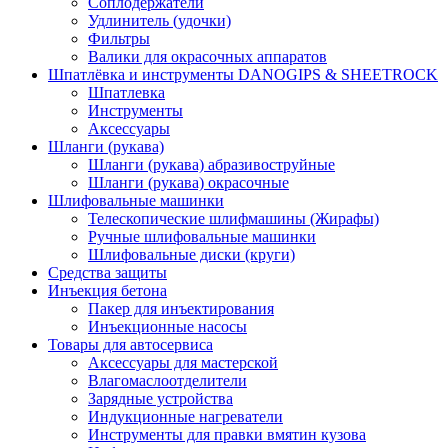
Соплодержатели
Удлинитель (удочки)
Фильтры
Валики для окрасочных аппаратов
Шпатлёвка и инструменты DANOGIPS & SHEETROCK
Шпатлевка
Инструменты
Аксессуары
Шланги (рукава)
Шланги (рукава) абразивоструйные
Шланги (рукава) окрасочные
Шлифовальные машинки
Телескопические шлифмашины (Жирафы)
Ручные шлифовальные машинки
Шлифовальные диски (круги)
Средства защиты
Инъекция бетона
Пакер для инъектирования
Инъекционные насосы
Товары для автосервиса
Аксессуары для мастерской
Влагомаслоотделители
Зарядные устройства
Индукционные нагреватели
Инструменты для правки вмятин кузова