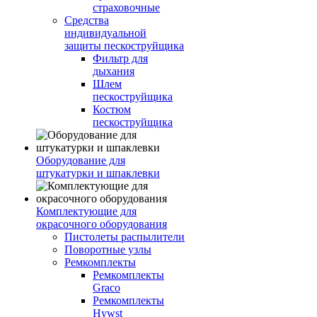
страховочные
Средства
индивидуальной
защиты пескоструйщика
Фильтр для
дыхания
Шлем
пескоструйщика
Костюм
пескоструйщика
Оборудование для
штукатурки и шпаклевки
Комплектующие для
окрасочного оборудования
Пистолеты распылители
Поворотные узлы
Ремкомплекты
Ремкомплекты
Graco
Ремкомплекты
Hywst