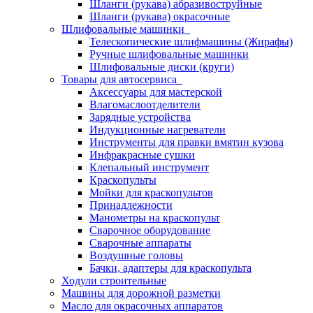
Шланги (рукава) абразивоструйные
Шланги (рукава) окрасочные
Шлифовальные машинки
Телескопические шлифмашины (Жирафы)
Ручные шлифовальные машинки
Шлифовальные диски (круги)
Товары для автосервиса
Аксессуары для мастерской
Влагомаслоотделители
Зарядные устройства
Индукционные нагреватели
Инструменты для правки вмятин кузова
Инфракрасные сушки
Клепальный инструмент
Краскопульты
Мойки для краскопультов
Принадлежности
Манометры на краскопульт
Сварочное оборудование
Сварочные аппараты
Воздушные головы
Бачки, адаптеры для краскопульта
Ходули строительные
Машины для дорожной разметки
Масло для окрасочных аппаратов