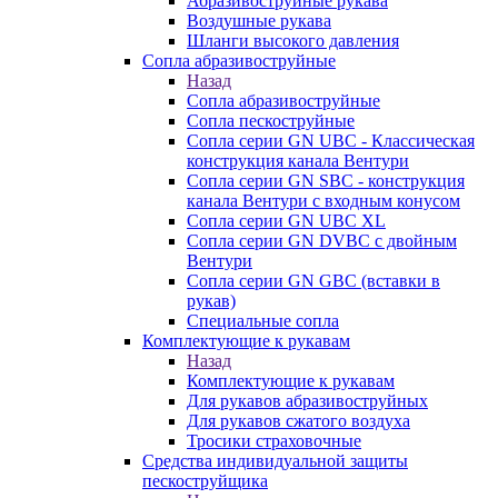
Абразивоструйные рукава
Воздушные рукава
Шланги высокого давления
Сопла абразивоструйные
Назад
Сопла абразивоструйные
Сопла пескоструйные
Сопла серии GN UBC - Классическая
конструкция канала Вентури
Сопла серии GN SBC - конструкция
канала Вентури c входным конусом
Сопла серии GN UBC XL
Сопла серии GN DVBC с двойным
Вентури
Сопла серии GN GBC (вставки в
рукав)
Специальные сопла
Комплектующие к рукавам
Назад
Комплектующие к рукавам
Для рукавов абразивоструйных
Для рукавов сжатого воздуха
Тросики страховочные
Средства индивидуальной защиты
пескоструйщика