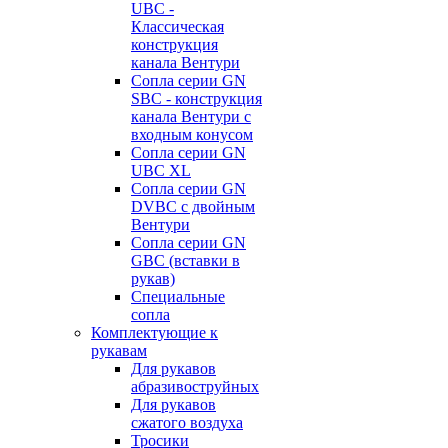
UBC -
Классическая
конструкция
канала Вентури
Сопла серии GN
SBC - конструкция
канала Вентури c
входным конусом
Сопла серии GN
UBC XL
Сопла серии GN
DVBC с двойным
Вентури
Сопла серии GN
GBC (вставки в
рукав)
Специальные
сопла
Комплектующие к
рукавам
Для рукавов
абразивоструйных
Для рукавов
сжатого воздуха
Тросики