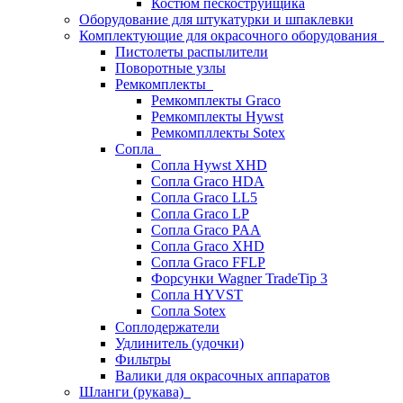
Костюм пескоструйщика
Оборудование для штукатурки и шпаклевки
Комплектующие для окрасочного оборудования
Пистолеты распылители
Поворотные узлы
Ремкомплекты
Ремкомплекты Graco
Ремкомплекты Hywst
Ремкомпллекты Sotex
Сопла
Сопла Hywst XHD
Сопла Graco HDA
Сопла Graco LL5
Сопла Graco LP
Сопла Graco PAA
Сопла Graco XHD
Сопла Graco FFLP
Форсунки Wagner TradeTip 3
Сопла HYVST
Сопла Sotex
Соплодержатели
Удлинитель (удочки)
Фильтры
Валики для окрасочных аппаратов
Шланги (рукава)