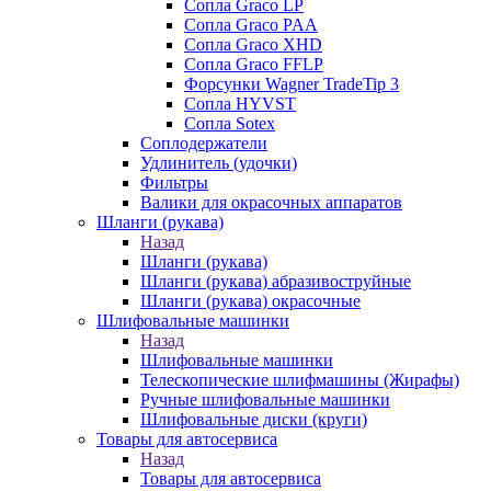
Сопла Graco LP
Сопла Graco PAA
Сопла Graco XHD
Сопла Graco FFLP
Форсунки Wagner TradeTip 3
Сопла HYVST
Сопла Sotex
Соплодержатели
Удлинитель (удочки)
Фильтры
Валики для окрасочных аппаратов
Шланги (рукава)
Назад
Шланги (рукава)
Шланги (рукава) абразивоструйные
Шланги (рукава) окрасочные
Шлифовальные машинки
Назад
Шлифовальные машинки
Телескопические шлифмашины (Жирафы)
Ручные шлифовальные машинки
Шлифовальные диски (круги)
Товары для автосервиса
Назад
Товары для автосервиса