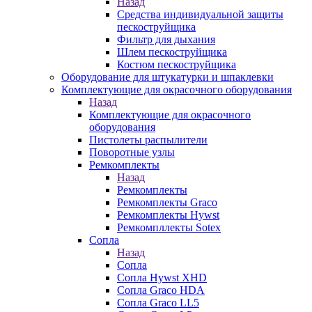
Назад
Средства индивидуальной защиты
пескоструйщика
Фильтр для дыхания
Шлем пескоструйщика
Костюм пескоструйщика
Оборудование для штукатурки и шпаклевки
Комплектующие для окрасочного оборудования
Назад
Комплектующие для окрасочного
оборудования
Пистолеты распылители
Поворотные узлы
Ремкомплекты
Назад
Ремкомплекты
Ремкомплекты Graco
Ремкомплекты Hywst
Ремкомпллекты Sotex
Сопла
Назад
Сопла
Сопла Hywst XHD
Сопла Graco HDA
Сопла Graco LL5