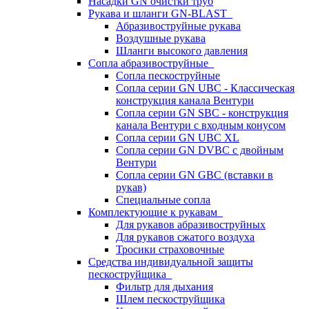
Насадки GN очистки труб
Рукава и шланги GN-BLAST
Абразивоструйные рукава
Воздушные рукава
Шланги высокого давления
Сопла абразивоструйные
Сопла пескоструйные
Сопла серии GN UBC - Классическая
конструкция канала Вентури
Сопла серии GN SBC - конструкция
канала Вентури c входным конусом
Сопла серии GN UBC XL
Сопла серии GN DVBC с двойным
Вентури
Сопла серии GN GBC (вставки в
рукав)
Специальные сопла
Комплектующие к рукавам
Для рукавов абразивоструйных
Для рукавов сжатого воздуха
Тросики страховочные
Средства индивидуальной защиты
пескоструйщика
Фильтр для дыхания
Шлем пескоструйщика