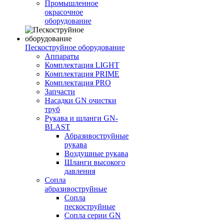
Промышленное
окрасочное
оборудование
Пескоструйное оборудование
Аппараты
Комплектация LIGHT
Комплектация PRIME
Комплектация PRO
Запчасти
Насадки GN очистки
труб
Рукава и шланги GN-
BLAST
Абразивоструйные
рукава
Воздушные рукава
Шланги высокого
давления
Сопла
абразивоструйные
Сопла
пескоструйные
Сопла серии GN