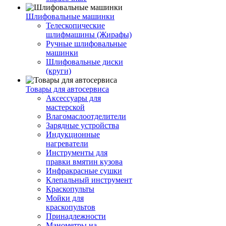
Шлифовальные машинки
Телескопические
шлифмашины (Жирафы)
Ручные шлифовальные
машинки
Шлифовальные диски
(круги)
Товары для автосервиса
Аксессуары для
мастерской
Влагомаслоотделители
Зарядные устройства
Индукционные
нагреватели
Инструменты для
правки вмятин кузова
Инфракрасные сушки
Клепальный инструмент
Краскопульты
Мойки для
краскопультов
Принадлежности
Манометры на