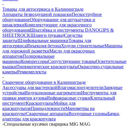
-
Товары для автосервиса в Калининграде
Аппараты безвоздушной покраски
Пескоструйное
оборудование
Оборудование для штукатурки и
шпаклевки
Комплектующие для окрасочного
оборудования
Шпатлёвка и инструменты DANOGIPS &
SHEETROCK
Шланги (рукава)
Средства
защиты
Шлифовальные машинки
Товары для
автосервиса
Инъекция бетона
Ходули строительные
Машины
для дорожной разметки
Масло для окрасочных
аппаратов
Полировальные
машинки
Компрессоры
Сопутствующие товары
Осветительные
вышки
Пневматические краскопульты
Окрасочно-сушильные
камеры
Ремкомплекты
-
Сварочное оборудование в Калининграде
Аксессуары для мастерской
Влагомаслоотделители
Зарядные
устройства
Индукционные нагреватели
Инструменты для
правки вмятин кузова
Инфракрасные сушки
Клепальный
инструмент
Краскопульты
Мойки для
краскопультов
Принадлежности
Манометры на
краскопульт
Сварочные аппараты
Воздушные головы
Бачки,
адаптеры для краскопульта
-
Специальные кусачки сварщика MIG MAG