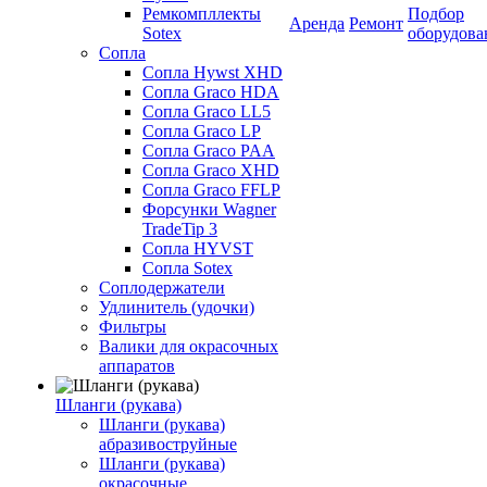
Ремкомпллекты
Подбор
Аренда
Ремонт
Sotex
оборудова
Сопла
Сопла Hywst XHD
Сопла Graco HDA
Сопла Graco LL5
Сопла Graco LP
Сопла Graco PAA
Сопла Graco XHD
Сопла Graco FFLP
Форсунки Wagner
TradeTip 3
Сопла HYVST
Сопла Sotex
Соплодержатели
Удлинитель (удочки)
Фильтры
Валики для окрасочных
аппаратов
Шланги (рукава)
Шланги (рукава)
абразивоструйные
Шланги (рукава)
окрасочные