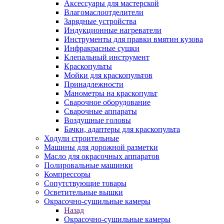
Аксессуары для мастерской
Влагомаслоотделители
Зарядные устройства
Индукционные нагреватели
Инструменты для правки вмятин кузова
Инфракрасные сушки
Клепальный инструмент
Краскопульты
Мойки для краскопультов
Принадлежности
Манометры на краскопульт
Сварочное оборудование
Сварочные аппараты
Воздушные головы
Бачки, адаптеры для краскопульта
Ходули строительные
Машины для дорожной разметки
Масло для окрасочных аппаратов
Полировальные машинки
Компрессоры
Сопутствующие товары
Осветительные вышки
Окрасочно-сушильные камеры
Назад
Окрасочно-сушильные камеры