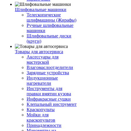
Шлифовальные машинки
Телескопические
шлифмашины (Жирафы)
Ручные шлифовальные
машинки
Шлифовальные диски
(круги)
Товары для автосервиса
Аксессуары для
мастерской
Влагомаслоотделители
Зарядные устройства
Индукционные
нагреватели
Инструменты для
правки вмятин кузова
Инфракрасные сушки
Клепальный инструмент
Краскопульты
Мойки для
краскопультов
Принадлежности
Манометры на