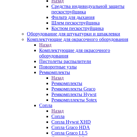
Назад
Средства индивидуальной защиты
пескоструйщика
Фильтр для дыхания
Шлем пескоструйщика
Костюм пескоструйщика
Оборудование для штукатурки и шпаклевки
Комплектующие для окрасочного оборудования
Назад
Комплектующие для окрасочного
оборудования
Пистолеты распылители
Поворотные узлы
Ремкомплекты
Назад
Ремкомплекты
Ремкомплекты Graco
Ремкомплекты Hywst
Ремкомпллекты Sotex
Сопла
Назад
Сопла
Сопла Hywst XHD
Сопла Graco HDA
Сопла Graco LL5