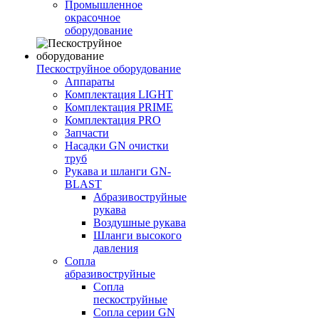
Промышленное
окрасочное
оборудование
Пескоструйное оборудование
Аппараты
Комплектация LIGHT
Комплектация PRIME
Комплектация PRO
Запчасти
Насадки GN очистки
труб
Рукава и шланги GN-
BLAST
Абразивоструйные
рукава
Воздушные рукава
Шланги высокого
давления
Сопла
абразивоструйные
Сопла
пескоструйные
Сопла серии GN