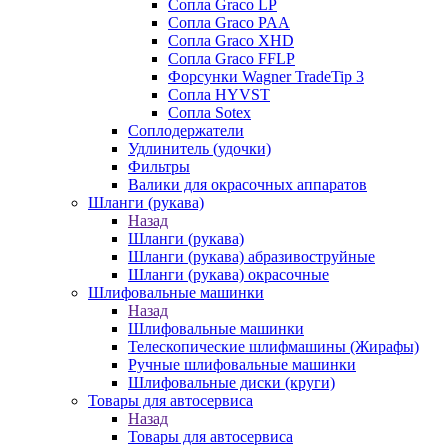
Сопла Graco LP
Сопла Graco PAA
Сопла Graco XHD
Сопла Graco FFLP
Форсунки Wagner TradeTip 3
Сопла HYVST
Сопла Sotex
Соплодержатели
Удлинитель (удочки)
Фильтры
Валики для окрасочных аппаратов
Шланги (рукава)
Назад
Шланги (рукава)
Шланги (рукава) абразивоструйные
Шланги (рукава) окрасочные
Шлифовальные машинки
Назад
Шлифовальные машинки
Телескопические шлифмашины (Жирафы)
Ручные шлифовальные машинки
Шлифовальные диски (круги)
Товары для автосервиса
Назад
Товары для автосервиса