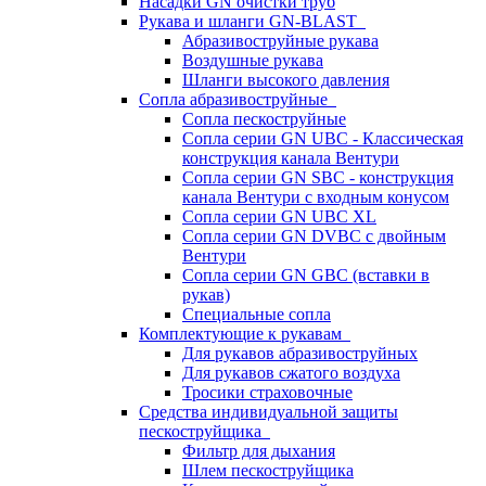
Насадки GN очистки труб
Рукава и шланги GN-BLAST
Абразивоструйные рукава
Воздушные рукава
Шланги высокого давления
Сопла абразивоструйные
Сопла пескоструйные
Сопла серии GN UBC - Классическая
конструкция канала Вентури
Сопла серии GN SBC - конструкция
канала Вентури c входным конусом
Сопла серии GN UBC XL
Сопла серии GN DVBC с двойным
Вентури
Сопла серии GN GBC (вставки в
рукав)
Специальные сопла
Комплектующие к рукавам
Для рукавов абразивоструйных
Для рукавов сжатого воздуха
Тросики страховочные
Средства индивидуальной защиты
пескоструйщика
Фильтр для дыхания
Шлем пескоструйщика