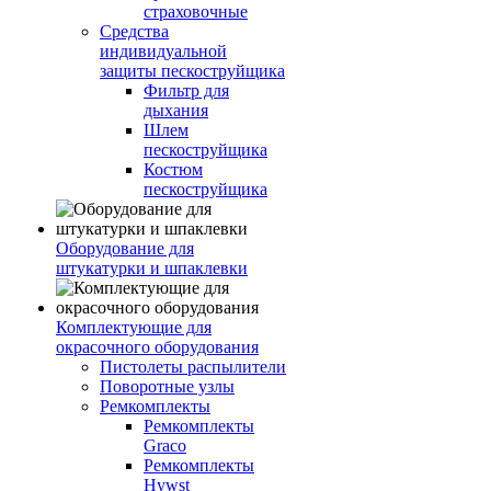
страховочные
Средства
индивидуальной
защиты пескоструйщика
Фильтр для
дыхания
Шлем
пескоструйщика
Костюм
пескоструйщика
Оборудование для
штукатурки и шпаклевки
Комплектующие для
окрасочного оборудования
Пистолеты распылители
Поворотные узлы
Ремкомплекты
Ремкомплекты
Graco
Ремкомплекты
Hywst