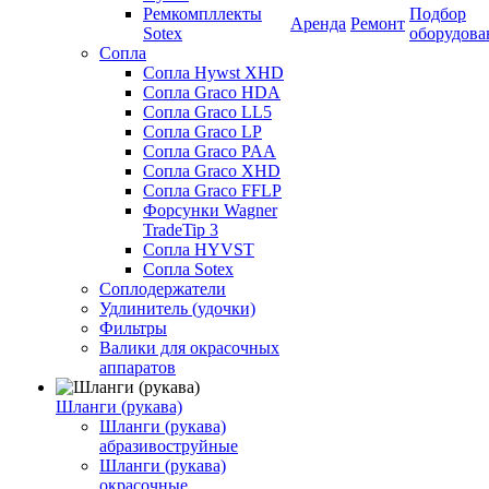
Ремкомпллекты
Подбор
Аренда
Ремонт
Sotex
оборудова
Сопла
Сопла Hywst XHD
Сопла Graco HDA
Сопла Graco LL5
Сопла Graco LP
Сопла Graco PAA
Сопла Graco XHD
Сопла Graco FFLP
Форсунки Wagner
TradeTip 3
Сопла HYVST
Сопла Sotex
Соплодержатели
Удлинитель (удочки)
Фильтры
Валики для окрасочных
аппаратов
Шланги (рукава)
Шланги (рукава)
абразивоструйные
Шланги (рукава)
окрасочные