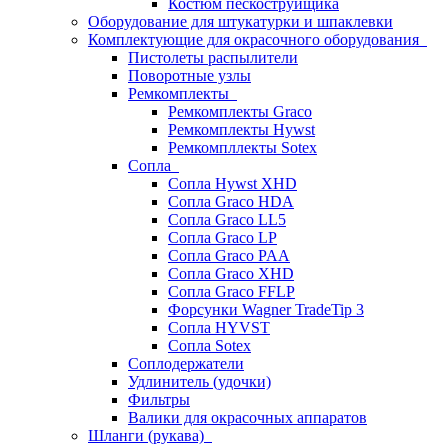
Костюм пескоструйщика
Оборудование для штукатурки и шпаклевки
Комплектующие для окрасочного оборудования
Пистолеты распылители
Поворотные узлы
Ремкомплекты
Ремкомплекты Graco
Ремкомплекты Hywst
Ремкомпллекты Sotex
Сопла
Сопла Hywst XHD
Сопла Graco HDA
Сопла Graco LL5
Сопла Graco LP
Сопла Graco PAA
Сопла Graco XHD
Сопла Graco FFLP
Форсунки Wagner TradeTip 3
Сопла HYVST
Сопла Sotex
Соплодержатели
Удлинитель (удочки)
Фильтры
Валики для окрасочных аппаратов
Шланги (рукава)