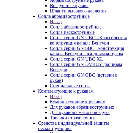
Абразивоструйные рукава
Воздушные рукава
Шланги высокого давления
Сопла абразивоструйные
Назад
Сопла абразивоструйные
Сопла пескоструйные
Сопла серии GN UBC - Классическая
конструкция канала Вентури
Сопла серии GN SBC - конструкция
канала Вентури c входным конусом
Сопла серии GN UBC XL
Сопла серии GN DVBC с двойным
Вентури
Сопла серии GN GBC (вставки в
рукав)
Специальные сопла
Комплектующие к рукавам
Назад
Комплектующие к рукавам
Для рукавов абразивоструйных
Для рукавов сжатого воздуха
Тросики страховочные
Средства индивидуальной защиты
пескоструйщика