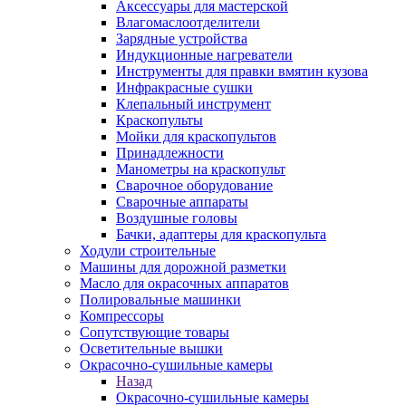
Аксессуары для мастерской
Влагомаслоотделители
Зарядные устройства
Индукционные нагреватели
Инструменты для правки вмятин кузова
Инфракрасные сушки
Клепальный инструмент
Краскопульты
Мойки для краскопультов
Принадлежности
Манометры на краскопульт
Сварочное оборудование
Сварочные аппараты
Воздушные головы
Бачки, адаптеры для краскопульта
Ходули строительные
Машины для дорожной разметки
Масло для окрасочных аппаратов
Полировальные машинки
Компрессоры
Сопутствующие товары
Осветительные вышки
Окрасочно-сушильные камеры
Назад
Окрасочно-сушильные камеры