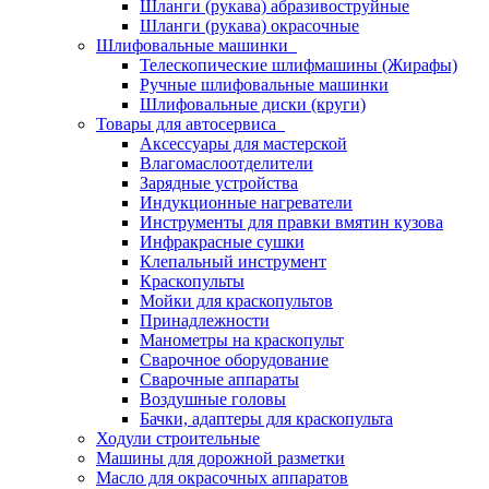
Шланги (рукава) абразивоструйные
Шланги (рукава) окрасочные
Шлифовальные машинки
Телескопические шлифмашины (Жирафы)
Ручные шлифовальные машинки
Шлифовальные диски (круги)
Товары для автосервиса
Аксессуары для мастерской
Влагомаслоотделители
Зарядные устройства
Индукционные нагреватели
Инструменты для правки вмятин кузова
Инфракрасные сушки
Клепальный инструмент
Краскопульты
Мойки для краскопультов
Принадлежности
Манометры на краскопульт
Сварочное оборудование
Сварочные аппараты
Воздушные головы
Бачки, адаптеры для краскопульта
Ходули строительные
Машины для дорожной разметки
Масло для окрасочных аппаратов