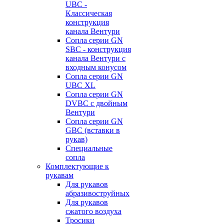
UBC -
Классическая
конструкция
канала Вентури
Сопла серии GN
SBC - конструкция
канала Вентури c
входным конусом
Сопла серии GN
UBC XL
Сопла серии GN
DVBC с двойным
Вентури
Сопла серии GN
GBC (вставки в
рукав)
Специальные
сопла
Комплектующие к
рукавам
Для рукавов
абразивоструйных
Для рукавов
сжатого воздуха
Тросики